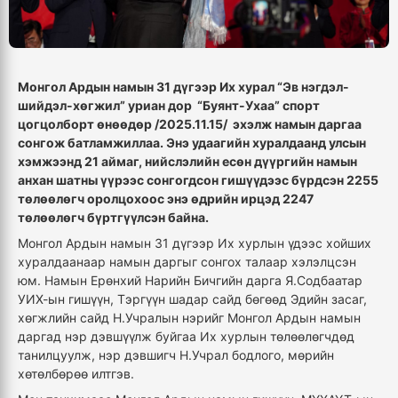
Монгол Ардын намын 31 дүгээр Их хурал “Эв нэгдэл-
шийдэл-хөгжил” уриан дор “Буянт-Ухаа” спорт
цогцолборт өнөөдөр /2025.11.15/ эхэлж намын даргаа
сонгож батламжиллаа. Энэ удаагийн хуралдаанд улсын
хэмжээнд 21 аймаг, нийслэлийн есөн дүүргийн намын
анхан шатны үүрээс сонгогдсон гишүүдээс бүрдсэн 2255
төлөөлөгч оролцохоос энэ өдрийн ирцэд 2247
төлөөлөгч бүртгүүлсэн байна.
Монгол Ардын намын 31 дүгээр Их хурлын үдээс хойших
хуралдаанаар намын даргыг сонгох талаар хэлэлцсэн
юм. Намын Ерөнхий Нарийн Бичгийн дарга Я.Содбаатар
УИХ-ын гишүүн, Тэргүүн шадар сайд бөгөөд Эдийн засаг,
хөгжлийн сайд Н.Учралын нэрийг Монгол Ардын намын
даргад нэр дэвшүүлж буйгаа Их хурлын төлөөлөгчдөд
танилцуулж, нэр дэвшигч Н.Учрал бодлого, мөрийн
хөтөлбөрөө илтгэв.