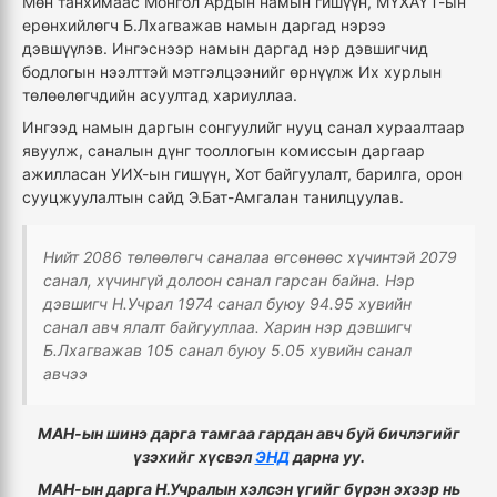
Мөн танхимаас Монгол Ардын намын гишүүн, МҮХАҮТ-ын
ерөнхийлөгч Б.Лхагважав намын даргад нэрээ
дэвшүүлэв. Ингэснээр намын даргад нэр дэвшигчид
бодлогын нээлттэй мэтгэлцээнийг өрнүүлж Их хурлын
төлөөлөгчдийн асуултад хариуллаа.
Ингээд намын даргын сонгуулийг нууц санал хураалтаар
явуулж, саналын дүнг тооллогын комиссын даргаар
ажилласан УИХ-ын гишүүн, Хот байгуулалт, барилга, орон
сууцжуулалтын сайд Э.Бат-Амгалан танилцуулав.
Нийт 2086 төлөөлөгч саналаа өгсөнөөс хүчинтэй 2079
санал, хүчингүй долоон санал гарсан байна. Нэр
дэвшигч Н.Учрал 1974 санал буюу 94.95 хувийн
санал авч ялалт байгууллаа. Харин нэр дэвшигч
Б.Лхагважав 105 санал буюу 5.05 хувийн санал
авчээ
МАН-ын шинэ дарга тамгаа гардан авч буй бичлэгийг
үзэхийг хүсвэл
ЭНД
дарна уу.
МАН-ын дарга Н.Учралын хэлсэн үгийг бүрэн эхээр нь