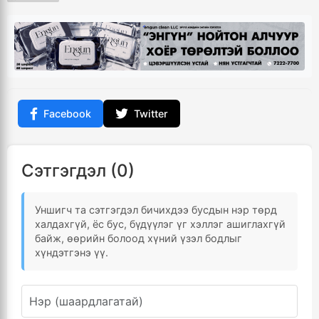
Facebook
Twitter
Сэтгэгдэл (0)
Уншигч та сэтгэгдэл бичихдээ бусдын нэр төрд
халдахгүй, ёс бус, бүдүүлэг үг хэллэг ашиглахгүй
байж, өөрийн болоод хүний үзэл бодлыг
хүндэтгэнэ үү.