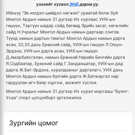
үзэхийг хүсвэл
ЭНД
дарна уу.
Ийнхүү “Эв нэгдэл-шийдэл-хөгжил” уриатай болж буй
Монгол Ардын намын 31 дүгээр Их хурлаас УИХ-ын
гишүүн, Тэргүүн шадар сайд бөгөөд Эдийн засаг, хөгжлийн
сайд Н.Учралыг Монгол Ардын намын даргаар сонгов.
Түүнд намын даргын тамгыг Монгол Ардын намын дарга
асан, 32,33 дахь Ерөнхий сайд, УИХ-ын гишүүн Л.Оюун-
Эрдэнэ, УИХ-ын дарга асан, УИХ-ын гишүүн
Д.Амарбаясгалан, намын Ерөнхий Нарийн Бичгийн дарга
Я.Содбаатар, Ерөнхий сайд Г.Занданшатар, УИХ-ын дэд
дарга Ж.Бат-Эрдэнэ, хуралдааныг даргалагч, УИХ дахь
Монгол Ардын намын бүлгийн дарга Ж.Батжаргал нар
гардуулан өгч баяр хүргэж, амжилт хүслээ.
Монгол Ардын намын 31 дүгээр Их хурал маргааш “Буянт-
Ухаа” спорт цогцолборт үргэлжилнэ.
Зургийн цомог