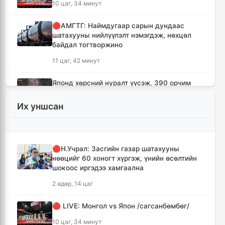
10 цаг, 34 минут
🔴АМГТГ: Наймдугаар сарын дундаас
шатахууны нийлүүлэлт нэмэгдэж, нөхцөл
байдал тогтворжино
11 цаг, 42 минут
Японд хөрсний нуралт үүсэж, 390 орчим
хүн уулын бүсэд боогджээ
Их уншсан
11 цаг, 58 минут
Ерөнхий сайд Н.Учрал Газрын тосны
үйлдвэрийн бүтээн байгуулалтыг
🔴Н.Учрал: Засгийн газар шатахууны
тасралтгүй үргэлжлүүлж, түүхий эдийн
нөөцийг 60 хоногт хүргэж, үнийн өсөлтийн
хангамжийг баталгаажуулах үүрэг өгөв
шокоос иргэдээ хамгаална
12 цаг, 22 минут
2 өдөр, 14 цаг
Энэ онд ерөнхий боловсролын
🔴 LIVE: Монгол vs Япон /сагсанбөмбөг/
сургуулиудын гүйцэтгэл 80.2 хувьтай
гарчээ
10 цаг, 34 минут