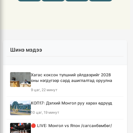
Шинэ мэдээ
Хагас коксон түлшний үйлдвэрийг 2028
оны нэгдүгээр сард ашиглалтад оруулна
9 цаг, 22 минут
КОП17: Дэлхий Монгол руу харах өдрүүд
10 цаг, 19 минут
🔴 LIVE: Монгол vs Япон /сагсанбөмбөг/