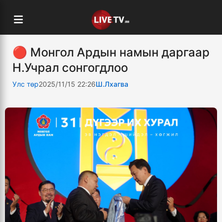
🔴 Монгол Ардын намын даргаар
Н.Учрал сонгогдлоо
Улс төр
2025/11/15 22:26
Ш.Лхагва