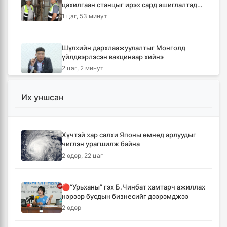
цахилгаан станцыг ирэх сард ашиглалтад
оруулна
1 цаг, 53 минут
Шүлхийн дархлаажуулалтыг Монголд
үйлдвэрлэсэн вакцинаар хийнэ
2 цаг, 2 минут
Их уншсан
КОП17 хурлын санхүү, бүртгэл, визийн
мэдээллийг олон нийтэд нээлттэй хүргэж
байна
2 цаг, 33 минут
Хүчтэй хар салхи Японы өмнөд арлуудыг
чиглэн урагшилж байна
Монгол-Хятадын сэтгүүлчдийн 16 дугаар
2 өдөр, 22 цаг
форум есдүгээр сард болно
2 цаг, 39 минут
🔴“Урьханы” гэх Б.Чинбат хамтарч ажиллах
нэрээр бусдын бизнесийг дээрэмджээ
Хүннү гүрний голомт нутгаас хүчит
2 өдөр
бөхчүүдийн домог үргэлжилнэ
2 цаг, 44 минут