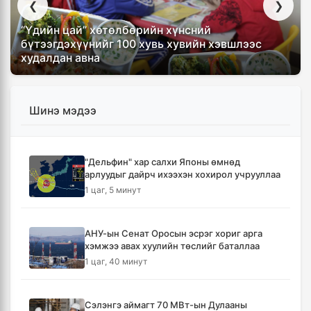
❮
❯
“Үдийн цай” хөтөлбөрийн хүнсний
бүтээгдэхүүнийг 100 хувь хувийн хэвшлээс
худалдан авна
Шинэ мэдээ
"Дельфин" хар салхи Японы өмнөд
арлуудыг дайрч ихээхэн хохирол учрууллаа
1 цаг, 5 минут
АНУ-ын Сенат Оросын эсрэг хориг арга
хэмжээ авах хуулийн төслийг баталлаа
1 цаг, 40 минут
Сэлэнгэ аймагт 70 МВт-ын Дулааны