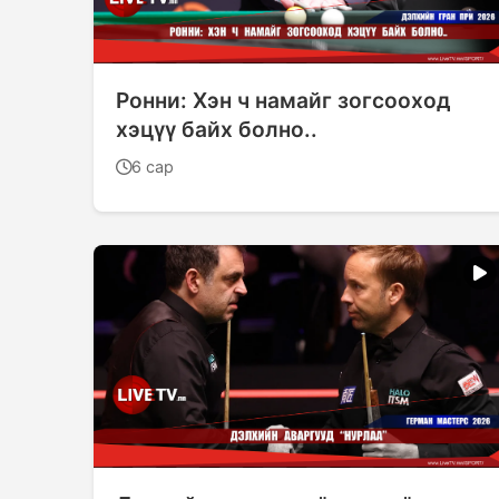
Ронни: Хэн ч намайг зогсооход
хэцүү байх болно..
6 сар