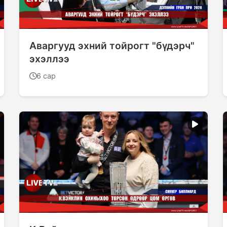
Аваргууд эхний тойрогт "бүдэрч"
эхэллээ
6 сар