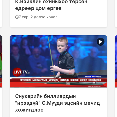
К.Вэйклин охиныхоо төрсөн
өдрөөр цом өргөв
7 сар, 2 долоо хоног
Снукерийн биллиардын
"ирээдүй" С.Мүүди эцсийн мөчид
хожигдлоо