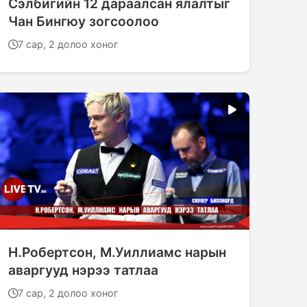
Сэлбигийн 12 дараалсан ялалтыг
Чан Бингюу зогсоолоо
7 сар, 2 долоо хоног
Н.Робертсон, М.Уиллиамс нарын
аваргууд нэрээ татлаа
7 сар, 2 долоо хоног