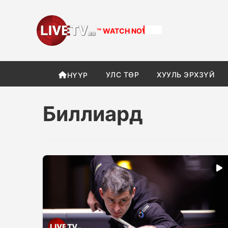
™ WATCH
NOW
УЛС ТӨР
ХУУЛЬ ЭРХЗҮЙ
НҮҮР
Биллиард