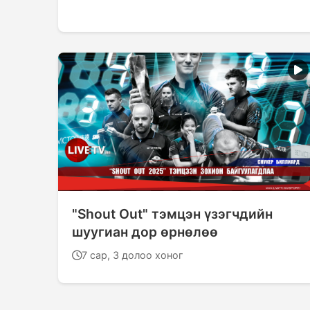
"Shout Out" тэмцэн үзэгчдийн
шуугиан дор өрнөлөө
7 сар, 3 долоо хоног