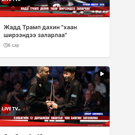
Жадд Трамп дахин "хаан
ширээндээ заларлаа"
6 сар