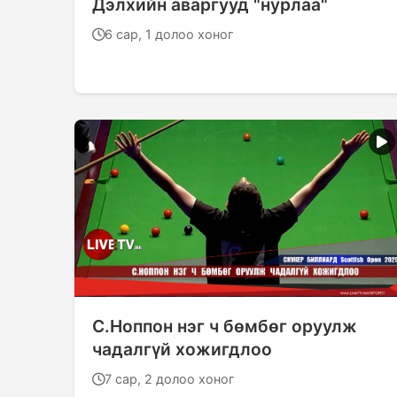
Дэлхийн аваргууд "нурлаа"
6 сар, 1 долоо хоног
С.Ноппон нэг ч бөмбөг оруулж
чадалгүй хожигдлоо
7 сар, 2 долоо хоног