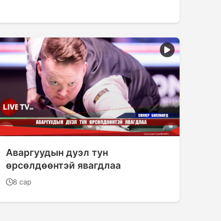
Аваргуудын дуэл тун
өрсөлдөөнтэй явагдлаа
8 сар