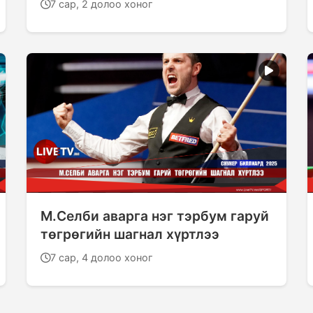
7 сар, 2 долоо хоног
М.Селби аварга нэг тэрбум гаруй
төгрөгийн шагнал хүртлээ
7 сар, 4 долоо хоног