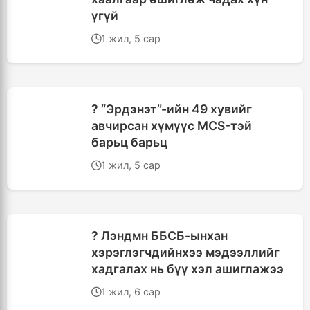
үгүй
1 жил, 5 сар
? “Эрдэнэт”-ийн 49 хувийг
авчирсан хүмүүс MCS-тэй
барьц барьц
1 жил, 5 сар
? Лэндмн ББСБ-ынхан
хэрэглэгчдийнхээ мэдээллийг
хадгалах нь бүү хэл ашиглажээ
1 жил, 6 сар