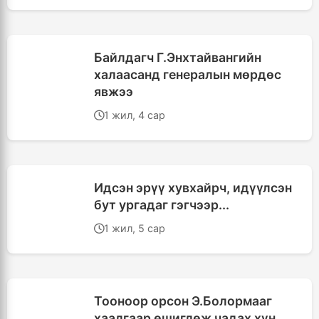
Байлдагч Г.Энхтайвангийн
халаасанд генералын мөрдөс
явжээ
1 жил, 4 сар
Идсэн эрүү хувхайрч, идүүлсэн
бут ургадаг гэгчээр...
1 жил, 5 сар
Тооноор орсон Э.Болормааг
хаалгаар өшиглөж чадах хүн