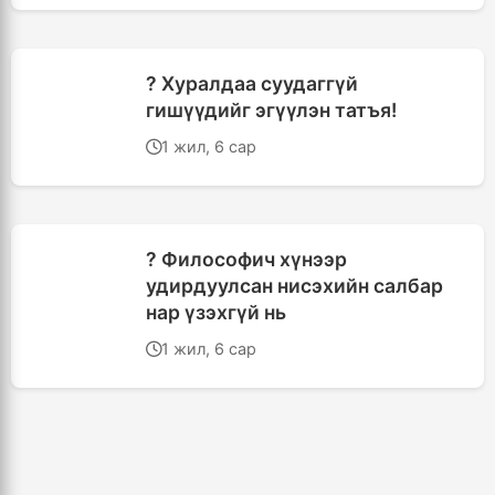
? Хуралдаа суудаггүй
гишүүдийг эгүүлэн татъя!
1 жил, 6 сар
? Философич хүнээр
удирдуулсан нисэхийн салбар
нар үзэхгүй нь
1 жил, 6 сар