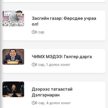
Засгийн газар: Өөрсдөө учраа
ол!
6 сар
ЧИМХ МЭДЭЭ: Гөлгөр дарга
6 сар, 1 долоо хоног
Дээрээс татаастай
Дэлгэрнаран
6 сар, 4 долоо хоног