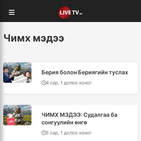
Чимх мэдээ
Берия болон Бериягийн туслах
4 сар, 1 долоо хоног
ЧИМХ МЭДЭЭ: Судалгаа ба
сонгуулийн өнгө
5 сар, 1 долоо хоног