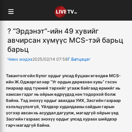
? “Эрдэнэт”-ийн 49 хувийг
авчирсан хүмүүс MCS-тэй барьц
барьц
Чимх мэдээ
2025/02/14 07:58
Г.Батцэцэг
Тавантолгойн бүлэг ордыг улсад буцаан өгөхдөө MCS-
ийн Ж.Оджаргал нар “Уг ордын дөрөвхөн хувь” гэсэн
пиараар ард түмний тархийг угааж байгаад өрмийг нь
хамсан гэдэг нь ойрын өдрүүдэд нэн тодорхой болж
байна. Тэд энэхүү ордыг авахдаа УИХ, Засгийн газраар
хэлэлцүүлэлгүй, Үйлдвэр худалдааны сайдын гарын
үсгээр авсан нь асуудал дагуулж, магадгүй ойрын үед
Засгийн газраас энэхүү ордыг улсад хураах шийдвэр
гарч магадгүй байна.