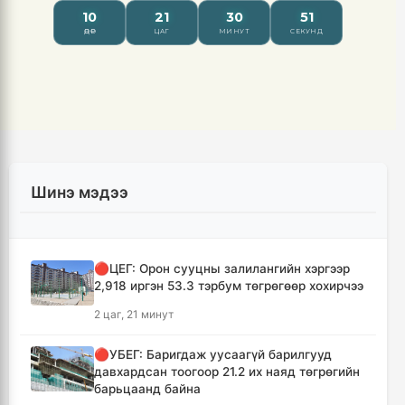
Шинэ мэдээ
🔴ЦЕГ: Орон сууцны залилангийн хэргээр
2,918 иргэн 53.3 тэрбум төгрөгөөр хохирчээ
2 цаг, 21 минут
🔴УБЕГ: Баригдаж уусаагүй барилгууд
давхардсан тоогоор 21.2 их наяд төгрөгийн
барьцаанд байна