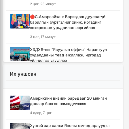
2 цаг, 23 минут
🔴С.Амарсайхан: Баригдаж дуусаагүй
барилгын бүртгэлийг хийж, иргэдийг
хохирохоос урьдчилан сэргийлнэ
3 цаг, 17 минут
ХЗДХЯ-ны “Явуулын оффис” Нарантуул
худалдааны төвд ажиллаж, иргэдэд
үйлчилгээ үзүүллээ
3 цаг, 25 минут
Их уншсан
УИХ-ын гишүүд БНСУ-ын Үндэсний
Ассамблейн гишүүдийг хүлээн авч уулзлаа
3 цаг, 50 минут
Америкийн визийн барьцааг 20 мянган
доллар болгон нэмэгдүүлжээ
Мексикийн ТикТок-чин шууд
4 өдөр, 7 цаг
дамжуулалтын үеэр буудуулж амиа алджээ
4 цаг, 17 минут
Хүчтэй хар салхи Японы өмнөд арлуудыг