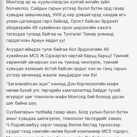
Монголд ер нь хуульчлагдсан хулгай энгийн зүйл
болчихлоо. Сайдын гарын үсгээр бүхэл бүтэн орд газар
хувьдаа завшчихаад, УИХ-д нэр дэвшигчдэд хандив өгч
улаан цагаандаа гарч байхад, Орост байсан Эрдэнэт
үйлдвэрийн 49 хувийнхан орон шоронгийн хаалга
татахдаа тулаад байгаа нь Тунгалаг Тамир романд
гардагчлан Ариун явдал уу!
Асуудал иймдээ тулж байгаа бол Эрдэнэтийн 49
хувийнхан MCS Ж.Оджаргал нартай барьц барьц! Түмний
хөрөнгийг авчирсан хэн нь түмэнд чичлүүлж, түмний
хувьцаа эзэмших ёстой байсан ордыг хэн нь ганц гарын
үсгээр авчихаад жаалж амьдардаг юм бэ!
“Загалмайлсан эцэг” кинонд Дон Корлеоногийн мафи
нөлөө бүхий улс төрчдийн хамгаалалтад байдаг тухай
өгүүлдэг шиг томоохон мафи Монголд бий болоод удсан
шиг байна шүү.
Сүхбаатарын талбайд газар авах, Богд уулын бүхэл бүтэн
амыг хувьдаа шилжүүлэх, томоохон төслүүдийг хамах,
Ч.Лодойсамбуу зэрэг гишүүд Велла бестад түрээсээр
суудаг гээд хамгийн нөлөө бүхий компаниар MCS тодорч,