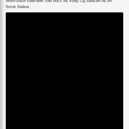
Монголын хамгийн том босс нь хоёр Од байсан нь ил
болж байна.