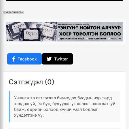
СУРТАЛЧИЛГАА
Facebook
Twitter
Сэтгэгдэл (0)
Уншигч та сэтгэгдэл бичихдээ бусдын нэр төрд
халдахгүй, ёс бус, бүдүүлэг үг хэллэг ашиглахгүй
байж, өөрийн болоод хүний үзэл бодлыг
хүндэтгэнэ үү.