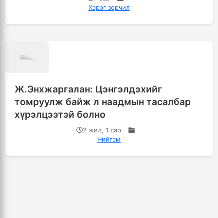
Хэрэг зөрчил
Ж.Энхжаргалан: Цэнгэлдэхийг
томруулж байж л наадмын тасалбар
хүрэлцээтэй болно
2 жил, 1 сар
Нийгэм