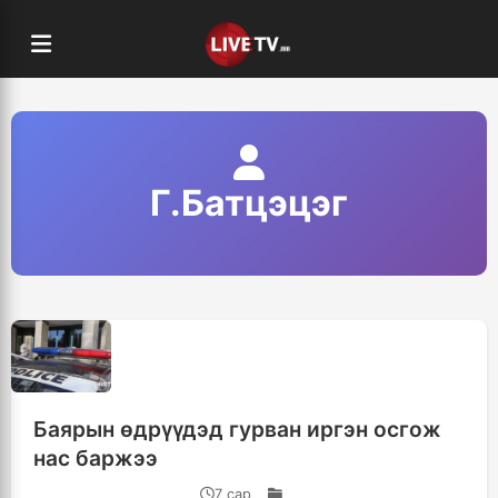
Г.Батцэцэг
Баярын өдрүүдэд гурван иргэн осгож
нас баржээ
7 сар