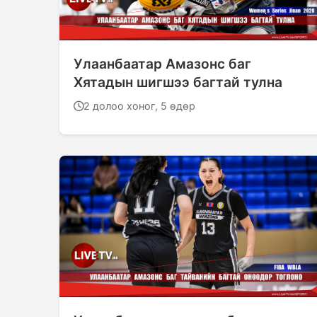
Улаанбаатар Амазонс баг
Хятадын шигшээ багтай тулна
2 долоо хоног, 5 өдөр