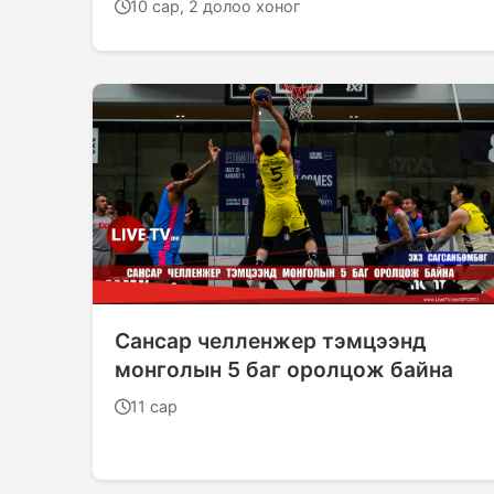
10 сар, 2 долоо хоног
Сансар челленжер тэмцээнд
монголын 5 баг оролцож байна
11 сар