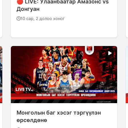
🔴 LIVE: Улаанбаатар Амазонс vs
Донгуан
10 сар, 2 долоо хоног
Монголын баг хэсэг тэргүүлэн
өрсөлдөнө