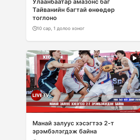
Улаанбаатар амазонс баг
Тайванийн багтай өнөөдөр
тоглоно
10 сар, 1 долоо хоног
Манай залуус хэсэгтээ 2-т
эрэмбэлэгдэж байна