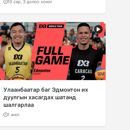
10 сар, 3 долоо хоног
Улаанбаатар баг Эдмонтон их
дуулгын хасагдах шатанд
шалгарлаа
1 жил