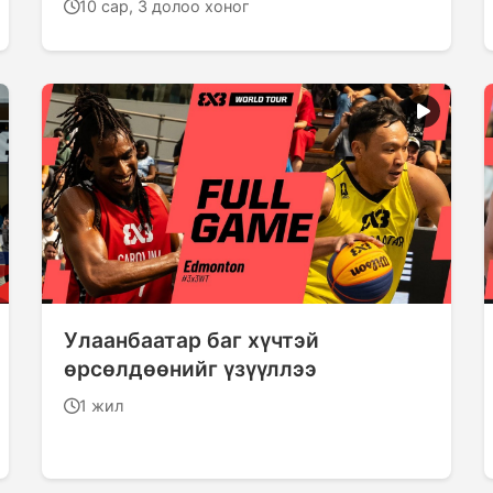
10 сар, 3 долоо хоног
Улаанбаатар баг хүчтэй
өрсөлдөөнийг үзүүллээ
1 жил