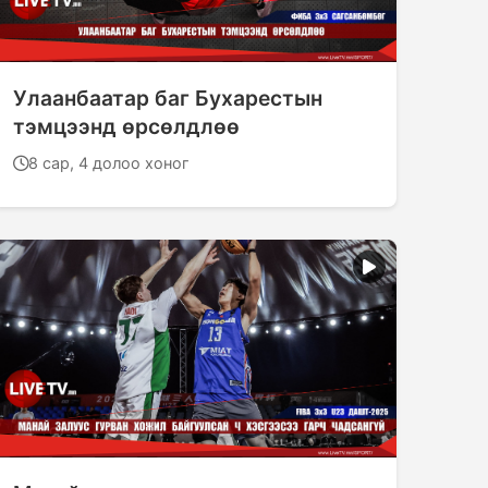
Улаанбаатар баг Бухарестын
тэмцээнд өрсөлдлөө
8 сар, 4 долоо хоног