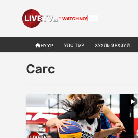
™ WATCH
NOW
УЛС ТӨР
ХУУЛЬ ЭРХЗҮЙ
НҮҮР
Сагс