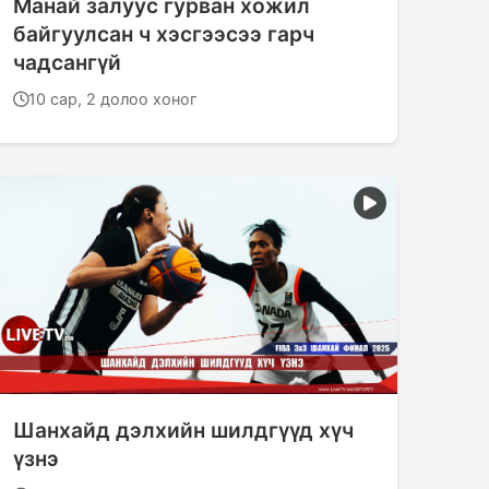
Манай залуус гурван хожил
байгуулсан ч хэсгээсээ гарч
чадсангүй
10 сар, 2 долоо хоног
Шанхайд дэлхийн шилдгүүд хүч
үзнэ