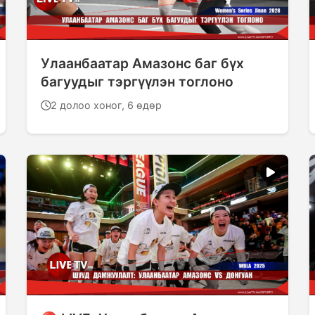
Улаанбаатар Амазонс баг бүх
багуудыг тэргүүлэн тоглоно
2 долоо хоног, 6 өдөр