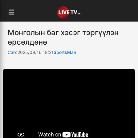
Монголын баг хэсэг тэргүүлэн
өрсөлдөнө
Сагс
2025/09/16 18:21
SportsMan