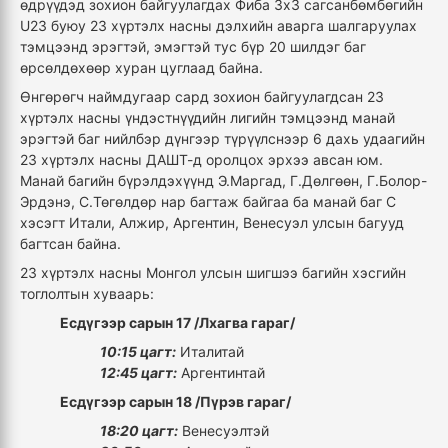
өдрүүдэд зохион байгуулагдах Фиба 3х3 сагсанбөмбөгийн
U23 буюу 23 хүртэлх насны дэлхийн аварга шалгаруулах
тэмцээнд эрэгтэй, эмэгтэй тус бүр 20 шилдэг баг
өрсөлдөхөөр хуран цуглаад байна.
Өнгөрөгч наймдугаар сард зохион байгуулагдсан 23
хүртэлх насны үндэстнүүдийн лигийн тэмцээнд манай
эрэгтэй баг нийлбэр дүнгээр түрүүлснээр 6 дахь удаагийн
23 хүртэлх насны ДАШТ-д оролцох эрхээ авсан юм.
Манай багийн бүрэлдэхүүнд Э.Маргад, Г.Дөлгөөн, Г.Болор-
Эрдэнэ, С.Төгөлдөр нар багтаж байгаа ба манай баг С
хэсэгт Итали, Алжир, Аргентин, Венесуэл улсын багууд
багтсан байна.
23 хүртэлх насны Монгол улсын шигшээ багийн хэсгийн
тоглолтын хуваарь:
Есдүгээр сарын 17 /Лхагва гараг/
10:15 цагт:
Италитай
12:45 цагт:
Аргентинтай
Есдүгээр сарын 18 /Пүрэв гараг/
18:20 цагт:
Венесуэлтэй