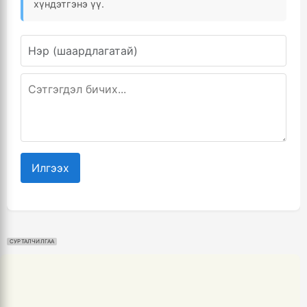
хүндэтгэнэ үү.
Илгээх
СУРТАЛЧИЛГАА