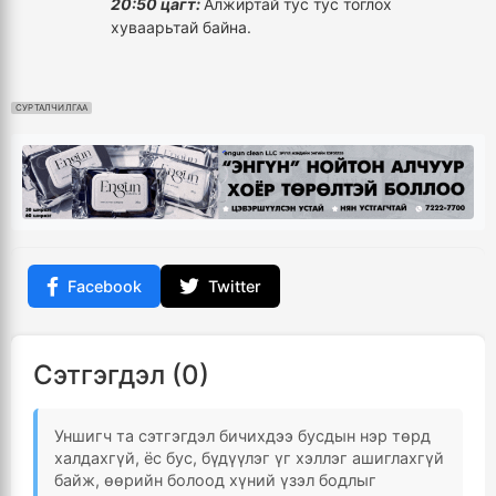
20:50 цагт:
Алжиртай тус тус тоглох
хуваарьтай байна.
СУРТАЛЧИЛГАА
Facebook
Twitter
Сэтгэгдэл (0)
Уншигч та сэтгэгдэл бичихдээ бусдын нэр төрд
халдахгүй, ёс бус, бүдүүлэг үг хэллэг ашиглахгүй
байж, өөрийн болоод хүний үзэл бодлыг