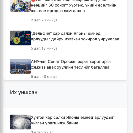
нөөцийг 60 хоногт хүргэж, үнийн өсөлтийн
шокоос иргэдээ хамгаална
2 цаг, 28 минут
"Дельфин" хар салхи Японы өмнөд
арлуудыг дайрч ихээхэн хохирол учрууллаа
5 цаг, 13 минут
АНУ-ын Сенат Оросын эсрэг хориг арга
хэмжээ авах хуулийн төслийг баталлаа
5 цаг, 48 минут
Сэлэнгэ аймагт 70 МВт-ын Дулааны
Их уншсан
цахилгаан станцыг ирэх сард ашиглалтад
оруулна
6 цаг
Хүчтэй хар салхи Японы өмнөд арлуудыг
чиглэн урагшилж байна
Шүлхийн дархлаажуулалтыг Монголд
үйлдвэрлэсэн вакцинаар хийнэ
3 өдөр, 2 цаг