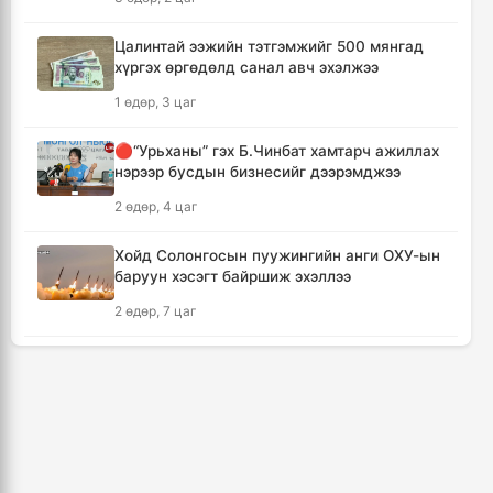
6 цаг, 10 минут
Цалинтай ээжийн тэтгэмжийг 500 мянгад
хүргэх өргөдөлд санал авч эхэлжээ
КОП17 хурлын санхүү, бүртгэл, визийн
мэдээллийг олон нийтэд нээлттэй хүргэж
1 өдөр, 3 цаг
байна
6 цаг, 41 минут
🔴“Урьханы” гэх Б.Чинбат хамтарч ажиллах
нэрээр бусдын бизнесийг дээрэмджээ
Монгол-Хятадын сэтгүүлчдийн 16 дугаар
2 өдөр, 4 цаг
форум есдүгээр сард болно
6 цаг, 47 минут
Хойд Солонгосын пуужингийн анги ОХУ-ын
баруун хэсэгт байршиж эхэллээ
Хүннү гүрний голомт нутгаас хүчит
2 өдөр, 7 цаг
бөхчүүдийн домог үргэлжилнэ
6 цаг, 52 минут
КОП17 хурлын үеэр таван дүүргийн 73
цэцэрлэг, 60 сургуульд зохицуулалт хийнэ
Улаанбаатар хотод үүлшинэ, бороо орохгүй
3 өдөр, 23 цаг
7 цаг, 2 минут
Дональд Трамп АНУ-д төрсөн хүүхдэд
иргэншил олгохыг хязгаарлах шийдвэр
Энэ оны эхний долоон сарын байдлаар нийт