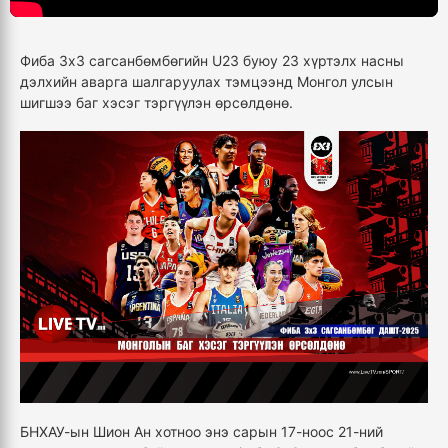
Фиба 3х3 сагсанбөмбөгийн U23 буюу 23 хүртэлх насны
дэлхийн аварга шалгаруулах тэмцээнд Монгол улсын
шигшээ баг хэсэг тэргүүлэн өрсөлдөнө.
БНХАУ-ын Шион Ан хотноо энэ сарын 17-ноос 21-ний