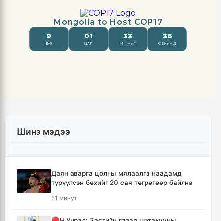
Шинэ мэдээ
Даян аварга цолны мялаалга наадамд
түрүүлсэн бөхийг 20 сая төгрөгөөр байлна
51 минут
🔴Н.Учрал: Засгийн газар шатахууны