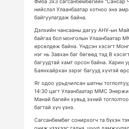
Фиба 3х3 сагсанбөмбөгийн "Сансар 
нийслэл Улаанбаатар хотноо энэ амра
байгуулагдаж байна.
Дэлхийн чансааны дагуу АНУ-ын Май
байгаа бол монголын Улаанбаатар М
өрсөлдөж байна. Үндсэн хэсэгт Монг
нэг нь Завхан баг бөгөөд тэд В хэс
багуудтай хамт орсон байна. Харин 
Баянхайрхан зэрэг багууд хүчтэй өр
Яг одоо урьдчилсан шатны тоглолтуу
14:30 цагт Улаанбаатар ММС Энержи 
Манай багийн хувьд эхний тоглолтоо
багтай хүч үзнэ.
Сагсанбөмбөг сонирхогч та бүхэн т
очиж үзэхээс гадна шууд дамжуулал