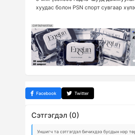
хуудас болон PSN спорт сувгаар хүл
СУРТАЛЧИЛГАА
Facebook
Twitter
Сэтгэгдэл (0)
Уншигч та сэтгэгдэл бичихдээ бусдын нэр төр