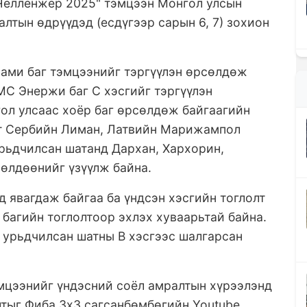
Челленжер 2025" тэмцээн Монгол улсын
лтын өдрүүдэд (есдүгээр сарын 6, 7) зохион
ами баг тэмцээнийг тэргүүлэн өрсөлдөж
МС Энержи баг С хэсгийг тэргүүлэн
ол улсаас хоёр баг өрсөлдөж байгаагийн
эгт Сербийн Лиман, Латвийн Марижампол
урьдчилсан шатанд Дархан, Хархорин,
сөлдөөнийг үзүүлж байна.
д явагдаж байгаа ба үндсэн хэсгийн тоглолт
багийн тоглолтоор эхлэх хуваарьтай байна.
 урьдчилсан шатны В хэсгээс шалгарсан
эмцээнийг үндэсний соёл амралтын хүрээлэнд
тыг Фиба 3х3 сагсанбөмбөгийн Youtube