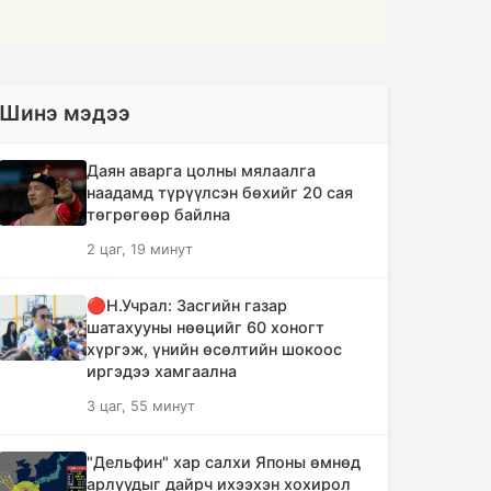
Шинэ мэдээ
Даян аварга цолны мялаалга
наадамд түрүүлсэн бөхийг 20 сая
төгрөгөөр байлна
2 цаг, 19 минут
🔴Н.Учрал: Засгийн газар
шатахууны нөөцийг 60 хоногт
хүргэж, үнийн өсөлтийн шокоос
иргэдээ хамгаална
3 цаг, 55 минут
"Дельфин" хар салхи Японы өмнөд
арлуудыг дайрч ихээхэн хохирол