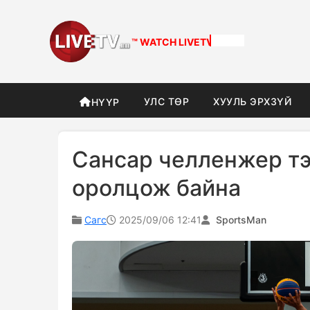
™ WATCH
DIFFERENT
УЛС ТӨР
ХУУЛЬ ЭРХЗҮЙ
НҮҮР
Сансар челленжер тэ
оролцож байна
Сагс
2025/09/06 12:41
SportsMan