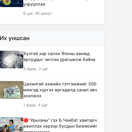
учрууллаа
6 цаг, 40 минут
АНУ-ын Сенат Оросын эсрэг хориг
арга хэмжээ авах хуулийн төслийг
Их уншсан
баталлаа
7 цаг, 16 минут
Хүчтэй хар салхи Японы өмнөд
арлуудыг чиглэн урагшилж байна
Сэлэнгэ аймагт 70 МВт-ын
3 өдөр, 3 цаг
Дулааны цахилгаан станцыг ирэх
сард ашиглалтад оруулна
Цалинтай ээжийн тэтгэмжийг 500
7 цаг, 28 минут
мянгад хүргэх өргөдөлд санал авч
эхэлжээ
Шүлхийн дархлаажуулалтыг
1 өдөр, 4 цаг
Монголд үйлдвэрлэсэн вакцинаар
хийнэ
🔴“Урьханы” гэх Б.Чинбат хамтарч
7 цаг, 37 минут
ажиллах нэрээр бусдын бизнесийг
дээрэмджээ