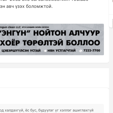
ээн авч үзэх боломжтой.
д халдахгүй, ёс бус, бүдүүлэг үг хэллэг ашиглахгүй