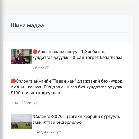
Шинэ мэдээ
🔴Улсын ахлах засуул Т.Хэнбатад
хүндэтгэл үзүүлж, 10 сая төгрөг бэлэглэлээ
59 минут
🔴Сэлэнгэ аймгийн “Таван хан” дэвжээний бөхчүүдэд
УИХ-ын гишүүн Б.Ундрамын гэр бүл хүндэтгэл үзүүлж
₮100 саяыг гардууллаа
2 цаг, 11 минут
"Сэлэнгэ-2026" цэргийн хээрийн сургууль
амжилттай өндөрлөлөө
3 цаг, 44 минут