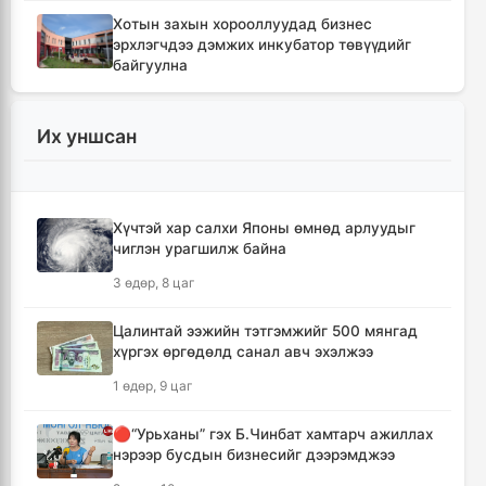
Хотын захын хорооллуудад бизнес
эрхлэгчдээ дэмжих инкубатор төвүүдийг
байгуулна
4 цаг, 15 минут
Их уншсан
Даян аварга цолны мялаалга наадамд
түрүүлсэн бөхийг 20 сая төгрөгөөр байлна
7 цаг, 11 минут
Хүчтэй хар салхи Японы өмнөд арлуудыг
чиглэн урагшилж байна
🔴Н.Учрал: Засгийн газар шатахууны
нөөцийг 60 хоногт хүргэж, үнийн өсөлтийн
3 өдөр, 8 цаг
шокоос иргэдээ хамгаална
8 цаг, 47 минут
Цалинтай ээжийн тэтгэмжийг 500 мянгад
хүргэх өргөдөлд санал авч эхэлжээ
"Дельфин" хар салхи Японы өмнөд
1 өдөр, 9 цаг
арлуудыг дайрч ихээхэн хохирол учрууллаа
11 цаг, 32 минут
🔴“Урьханы” гэх Б.Чинбат хамтарч ажиллах
нэрээр бусдын бизнесийг дээрэмджээ
АНУ-ын Сенат Оросын эсрэг хориг арга