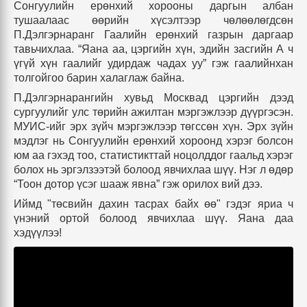
Сонгуулийн ерөнхий хорооны даргын албан
тушаалаас өөрийн хүсэлтээр чөлөөлөгдсөн
П.Дэлгэрнаранг Гаалийн ерөнхий газрын даргаар
тавьчихлаа. “Яана аа, цэргийн хүн, эдийн засгийн А ч
үгүй хүн гаалийг удирдаж чадах уу” гэж гаалийнхан
толгойгоо барин халаглаж байна.
П.Дэлгэрнарангийн хувьд Москвад цэргийн дээд
сургуулийг улс төрийн ажилтан мэргэжлээр дүүргэсэн.
МУИС-ийг эрх зүйч мэргэжлээр төгссөн хүн. Эрх зүйн
мэдлэг нь Сонгуулийн ерөнхий хороонд хэрэг болсон
юм аа гэхэд тоо, статистикттай ноцолддог гаальд хэрэг
болох нь эргэлзээтэй болоод явчихлаа шүү. Нэг л өдөр
“Тоон дотор үсэг шааж явна” гэж орилох вий дээ.
Иймд "төсвийн дахин тасрах байх өө" гэдэг яриа ч
үнэний ортой болоод явчихлаа шүү. Яана даа
хэдүүлээ
!