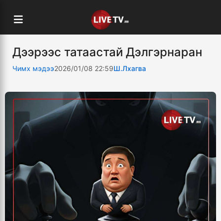
Дээрээс татаастай Дэлгэрнаран
Чимх мэдээ
2026/01/08 22:59
Ш.Лхагва