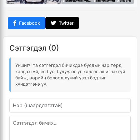
Facebook
Twitter
Сэтгэгдэл (0)
Уншигч та сэтгэгдэл бичихдээ бусдын нэр төрд
халдахгүй, ёс бус, бүдүүлэг үг хэллэг ашиглахгүй
байж, өөрийн болоод хүний үзэл бодлыг
хүндэтгэнэ үү.