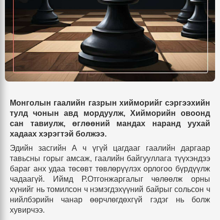
Монголын гаалийн газрын хийморийг сэргээхийн
тулд чонын авд мордуулж, Хийморийн овоонд
сан тавиулж, өглөөний мандах наранд уухай
хадаах хэрэгтэй болжээ.
Эдийн засгийн А ч үгүй цагдааг гаалийн даргаар
тавьсны горыг амсаж, гаалийн байгууллага түүхэндээ
бараг анх удаа төсөвт төвлөрүүлэх орлогоо бүрдүүлж
чадаагүй. Иймд Р.Отгонжаргалыг чөлөөлж орны
хүнийг нь томилсон ч нэмэгдэхүүний байрыг сольсон ч
нийлбэрийн чанар өөрчлөгдөхгүй гэдэг нь болж
хувирчээ.