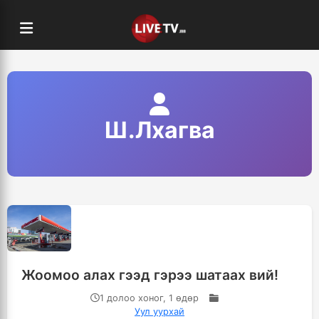
Ш.Лхагва
Жоомоо алах гээд гэрээ шатаах вий!
1 долоо хоног, 1 өдөр
Уул уурхай