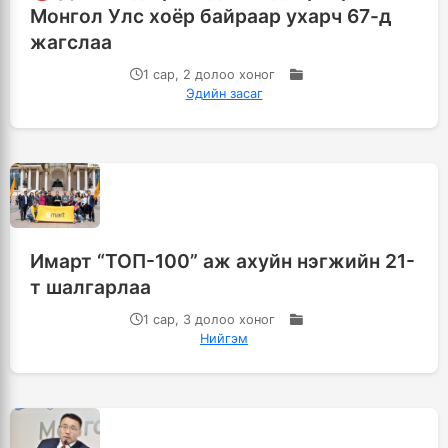
Монгол Улс хоёр байраар ухарч 67-д
жагслаа
1 сар, 2 долоо хоног
Эдийн засаг
Имарт “ТОП-100” аж ахуйн нэгжийн 21-
т шалгарлаа
1 сар, 3 долоо хоног
Нийгэм