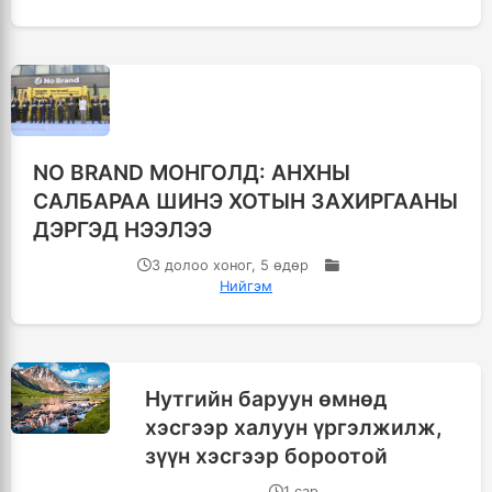
NO BRAND МОНГОЛД: АНХНЫ
САЛБАРАА ШИНЭ ХОТЫН ЗАХИРГААНЫ
ДЭРГЭД НЭЭЛЭЭ
3 долоо хоног, 5 өдөр
Нийгэм
Нутгийн баруун өмнөд
хэсгээр халуун үргэлжилж,
зүүн хэсгээр бороотой
1 сар