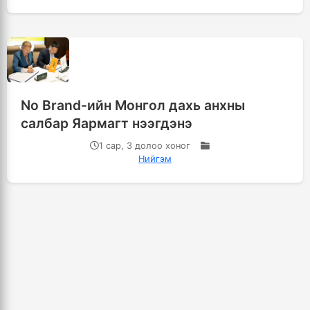
No Brand-ийн Монгол дахь анхны
салбар Яармагт нээгдэнэ
1 сар, 3 долоо хоног
Нийгэм