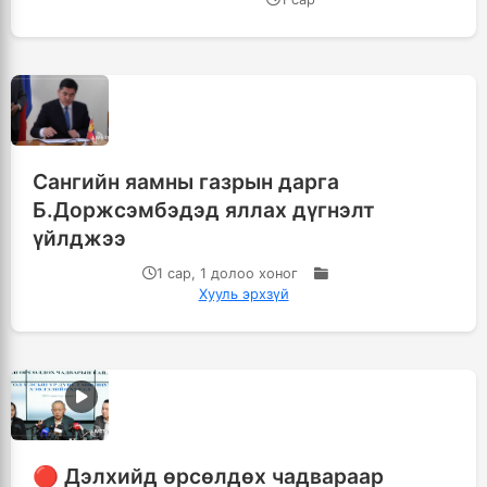
Сангийн яамны газрын дарга
Б.Доржсэмбэдэд яллах дүгнэлт
үйлджээ
1 сар, 1 долоо хоног
Хууль эрхзүй
🔴 Дэлхийд өрсөлдөх чадвараар