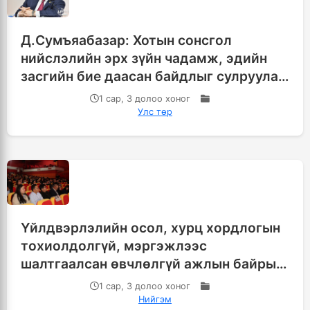
Д.Сумъяабазар: Хотын сонсгол
нийслэлийн эрх зүйн чадамж, эдийн
засгийн бие даасан байдлыг сулруулах
бус, улам бататгах ёстой шүү
1 сар, 3 долоо хоног
Улс төр
Үйлдвэрлэлийн осол, хурц хордлогын
тохиолдолгүй, мэргэжлээс
шалтгаалсан өвчлөлгүй ажлын байрыг
бий болгоё
1 сар, 3 долоо хоног
Нийгэм