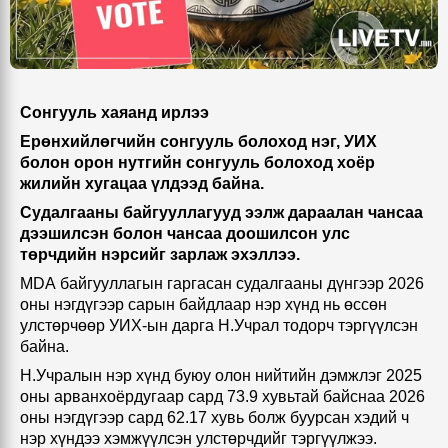
Сонгууль хаяанд ирлээ
Ерөнхийлөгчийн сонгууль болоход нэг, УИХ
болон орон нутгийн сонгууль болоход хоёр
жилийн хугацаа үлдээд байна.
Судалгааны байгууллагууд ээлж дараалан чансаа
дээшилсэн болон чансаа доошилсон улс
төрчдийн нэрсийг зарлаж эхэллээ.
MDA
байгууллагын гаргасан судалгааны дүнгээр 2026
оны
нэгдүгээр
сар
ын байдлаар
нэр хүнд нь өссөн
улстөрчөөр УИХ-ын дарга Н.Учрал тодорч тэргүүлсэн
байна.
Н.Учралын нэр хүнд буюу олон нийтийн дэмжлэг 2025
оны арванхоёрдугаар сард 73.9 хувьтай байснаа 2026
оны нэгдүгээр сард 62.17 хувь болж буурсан
хэдий ч
нэр хүндээ хэмжүүлсэн улстөрчдийг тэргүүлжээ.