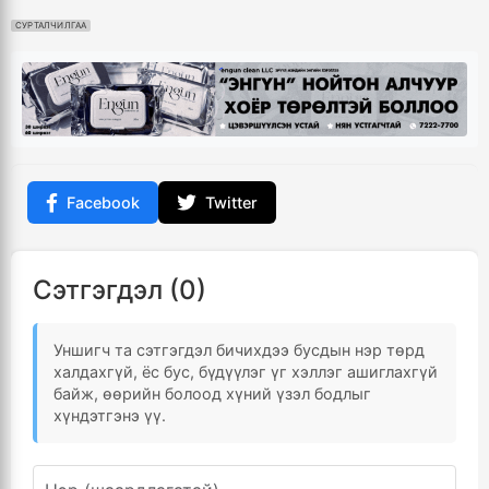
СУРТАЛЧИЛГАА
Facebook
Twitter
Сэтгэгдэл (0)
Уншигч та сэтгэгдэл бичихдээ бусдын нэр төрд
халдахгүй, ёс бус, бүдүүлэг үг хэллэг ашиглахгүй
байж, өөрийн болоод хүний үзэл бодлыг
хүндэтгэнэ үү.