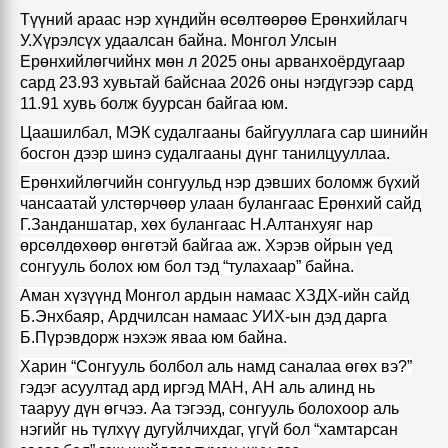
Түүний араас нэр хүндийн өсөлтөөрөө Ерөнхийлагч
У.Хүрэлсүх удаал
сан байна
.
Монгол Улсын
Ерөнхийлөгчийнх мөн л 2025 оны арванхоёрдугаар
сард 23.93 хувьтай байснаа 2026 оны нэгдүгээр сард
11.91 хувь болж буурсан байгаа юм
.
Цаашилбал,
МЭК судалгаан
ы
байгууллага сар шинийн
босгон дээр шинэ судалгааны дүнг танилцууллаа
.
Ерөнхийлөгчийн сонгуульд нэр дэвших боломж бүхий
чансаатай
улстөрчөөр
улаан булангаас Ерөнхий сайд
Г.Занданшатар,
хөх булангаас
Н.Алтанхуяг
нар
өрсөлдөхөөр өнгөтэй байгаа аж.
Хэрэв ойрын үед
сонгууль болох юм бол тэд “тулахаар” байна.
Аман хүзүүнд Монгол ардын намаас
ХЗДХ-ийн сайд
Б.Энхбаяр
, Ардчилсан намаас УИХ-ын дэд дарга
Б.Пүрэвдорж нэхэж яваа юм байна.
Харин “Сонгууль болбол аль намд саналаа өгөх вэ?”
гэдэг асуултад ард иргэд МАН, АН аль алинд нь
тааруу дүн өгчээ. Аа тэгээд, сонгууль болохоор аль
нэгийг нь түлхүү дугуйлчихдаг, үгүй бол “хамтарсан