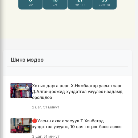
Шинэ мэдээ
Хотын дарга асан Х.Нямбаатар улсын заан
Д.Алтанцоожид хүндэтгэл үзүүлэх наадамд
оролцлоо
2 цаг, 51 минут
🔴Улсын ахлах засуул Т.Хэнбатад
хүндэтгэл үзүүлж, 10 сая төгрөг бэлэглэлээ
3 цаг, 51 минут