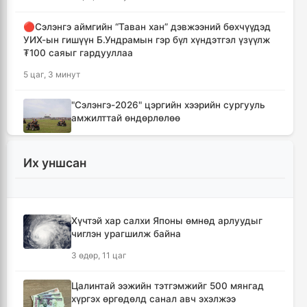
🔴Сэлэнгэ аймгийн “Таван хан” дэвжээний бөхчүүдэд
УИХ-ын гишүүн Б.Ундрамын гэр бүл хүндэтгэл үзүүлж
₮100 саяыг гардууллаа
5 цаг, 3 минут
"Сэлэнгэ-2026" цэргийн хээрийн сургууль
амжилттай өндөрлөлөө
6 цаг, 36 минут
Их уншсан
Хотын захын хорооллуудад бизнес
эрхлэгчдээ дэмжих инкубатор төвүүдийг
байгуулна
7 цаг, 8 минут
Хүчтэй хар салхи Японы өмнөд арлуудыг
чиглэн урагшилж байна
Даян аварга цолны мялаалга наадамд
3 өдөр, 11 цаг
түрүүлсэн бөхийг 20 сая төгрөгөөр байлна
10 цаг, 4 минут
Цалинтай ээжийн тэтгэмжийг 500 мянгад
хүргэх өргөдөлд санал авч эхэлжээ