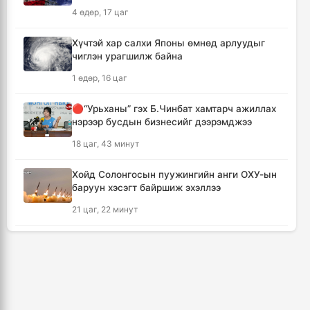
Мексикийн ТикТок-чин шууд
4 өдөр, 17 цаг
дамжуулалтын үеэр буудуулж амиа алджээ
14 цаг, 35 минут
Хүчтэй хар салхи Японы өмнөд арлуудыг
чиглэн урагшилж байна
Кумамотогийн газар хөдлөлтийн улмаас
1 өдөр, 16 цаг
амиа алдагсдын тоо 38-д хүрчээ
15 цаг, 27 минут
🔴“Урьханы” гэх Б.Чинбат хамтарч ажиллах
нэрээр бусдын бизнесийг дээрэмджээ
Төр хувийн хэвшлийн түншлэлээр нийслэлд
18 цаг, 43 минут
хэрэгжүүлэх төслийн жагсаалтад өөрчлөлт
оруулах тухай хэлэлцэж байна
Хойд Солонгосын пуужингийн анги ОХУ-ын
15 цаг, 37 минут
баруун хэсэгт байршиж эхэллээ
21 цаг, 22 минут
Монгол Улсын сагсан бөмбөгийн эрэгтэй
шигшээ баг Япон улсыг зорилоо
КОП17 хурлын үеэр таван дүүргийн 73
16 цаг, 20 минут
цэцэрлэг, 60 сургуульд зохицуулалт хийнэ
2 өдөр, 13 цаг
Татварын өрийг барагдуулахдаа орлогын
30 хувийг татвар төлөгчид үлдээхээр
ТАНИЛЦ: Наймдугаар сард олгох нийгмийн
хуульчилжээ