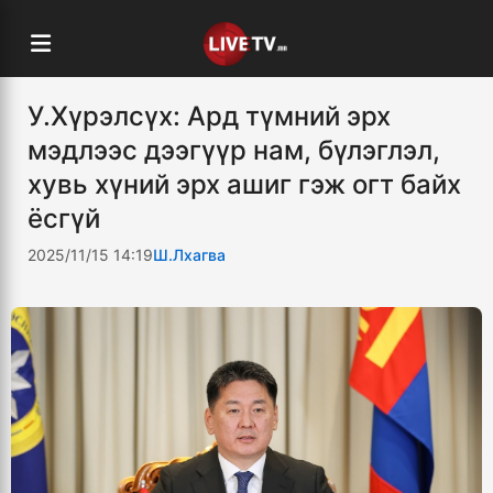
У.Хүрэлсүх: Ард түмний эрх
мэдлээс дээгүүр нам, бүлэглэл,
хувь хүний эрх ашиг гэж огт байх
ёсгүй
2025/11/15 14:19
Ш.Лхагва