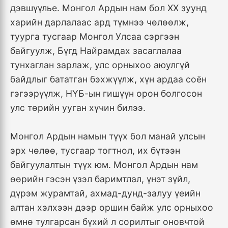
дэвшүүлье. Монгол Ардын нам бол XX зуунд
харийн дарлалаас ард түмнээ чөлөөлж,
туурга тусгаар Монгол Улсаа сэргээн
байгуулж, Бүгд Найрамдах засаглалаа
тунхаглан зарлаж, улс орныхоо аюулгүй
байдлыг бататган бэхжүүлж, хүн ардаа соён
гэгээрүүлж, НҮБ-ын гишүүн орон болгосон
улс төрийн ууган хүчин билээ.
Монгол Ардын намын түүх бол манай улсын
эрх чөлөө, тусгаар тогтнол, их бүтээн
байгуулалтын түүх юм. Монгол Ардын нам
өөрийн гэсэн үзэл баримтлал, үнэт зүйл,
дүрэм журамтай, ахмад-дунд-залуу үеийн
алтан хэлхээн дээр оршин байж улс орныхоо
өмнө тулгарсан бүхий л сорилтыг оновчтой