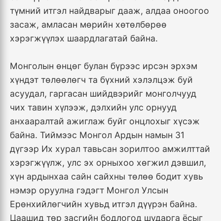
түмний итгэл найдварыг дааж, алдаа оноогоо
засаж, амласан мөрийн хөтөлбөрөө
хэрэгжүүлэх шаардлагатай байна.
Монголын өнцөг булан бүрээс ирсэн эрхэм
хүндэт төлөөлөгч та бүхний хэлэлцэж буй
асуудал, гаргасан шийдвэрийг монголчууд
чих тавин хүлээж, дэлхийн улс орнууд
анхааралтай ажиглаж буйг онцлохыг хүсэж
байна. Тиймээс Монгол Ардын намын 31
дүгээр Их хурал тавьсан зорилтоо амжилттай
хэрэгжүүлж, улс эх орныхоо хөгжил дэвшил,
хүн ардынхаа сайн сайхны төлөө бодит хувь
нэмэр оруулна гэдэгт Монгол Улсын
Ерөнхийлөгчийн хувьд итгэл дүүрэн байна.
Цаашид төр засгийн бодлогод шударга ёсыг