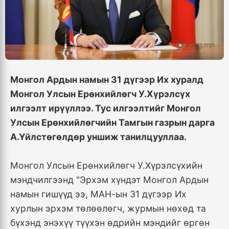
Монгол Ардын намын 31 дүгээр Их хуралд
Монгол Улсын Ерөнхийлөгч У.Хүрэлсүх
илгээлт ирүүллээ. Тус илгээлтийг Монгол
Улсын Ерөнхийлөгчийн Тамгын газрын дарга
А.Үйлстөгөлдөр уншиж танилцууллаа.
Монгол Улсын Ерөнхийлөгч У.Хүрэлсүхийн
мэндчилгээнд "Эрхэм хүндэт Монгол Ардын
намын гишүүд ээ, МАН-ын 31 дүгээр Их
хурлын эрхэм төлөөлөгч, журмын нөхөд та
бүхэнд энэхүү түүхэн өдрийн мэндийг өргөн