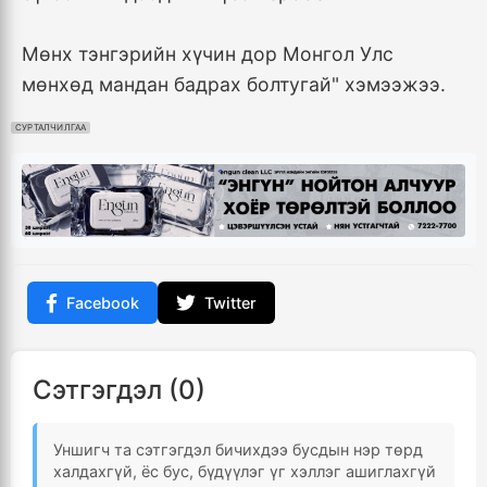
Мөнх тэнгэрийн хүчин дор Монгол Улс
мөнхөд мандан бадрах болтугай" хэмээжээ.
СУРТАЛЧИЛГАА
Facebook
Twitter
Сэтгэгдэл (0)
Уншигч та сэтгэгдэл бичихдээ бусдын нэр төрд
халдахгүй, ёс бус, бүдүүлэг үг хэллэг ашиглахгүй