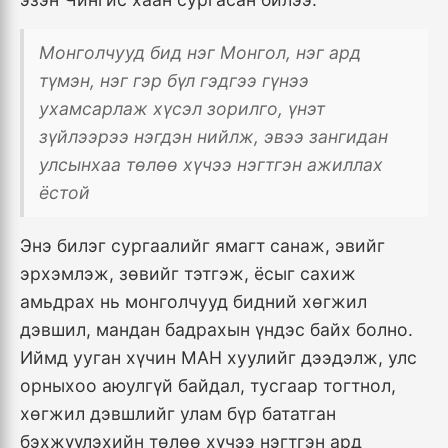
Монголчууд бид нэг Монгол, нэг ард
түмэн, нэг гэр бүл гэдгээ гүнээ
ухамсарлаж хүсэл зорилго, үнэт
зүйлээрээ нэгдэн нийлж, эвээ зангидан
улсынхаа төлөө хүчээ нэгтгэн ажиллах
ёстой
Энэ билэг сургаалийг ямагт санаж, эвийг
эрхэмлэж, зөвийг тэтгэж, ёсыг сахиж
амьдрах нь монголчууд бидний хөгжил
дэвшил, мандан бадрахын үндэс байх болно.
Иймд ууган хүчин МАН хуулийг дээдэлж, улс
орныхоо аюулгүй байдал, тусгаар тогтнол,
хөгжил дэвшлийг улам бүр бататган
бэхжүүлэхийн төлөө хүчээ нэгтгэн ард