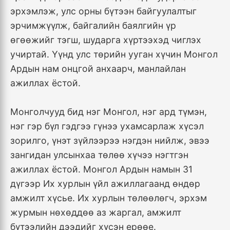
эрхэмлэж, улс орны бүтээн байгуулалтыг
эрчимжүүлж, байгалийн баялгийн үр
өгөөжийг тэгш, шударга хүртээхэд чиглэх
учиртай. Үүнд улс төрийн ууган хүчин Монгол
Ардын нам онцгой анхаарч, манлайлан
ажиллах ёстой.
Монголчууд бид нэг Монгол, нэг ард түмэн,
нэг гэр бүл гэдгээ гүнээ ухамсарлаж хүсэл
зорилго, үнэт зүйлээрээ нэгдэн нийлж, эвээ
зангидан улсынхаа төлөө хүчээ нэгтгэн
ажиллах ёстой. Монгол Ардын намын 31
дүгээр Их хурлын үйл ажиллагаанд өндөр
амжилт хүсье. Их хурлын төлөөлөгч, эрхэм
журмын нөхөддөө аз жаргал, амжилт
бүтээлийн дээдийг хүсэн ерөөе.