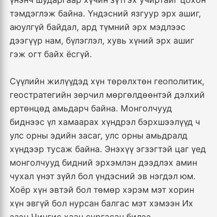
тэмдэглэж байна. Үндэсний язгуур эрх ашиг,
аюулгүй байдал, ард түмний эрх мэдлээс
дээгүүр нам, бүлэглэл, хувь хүний эрх ашиг
гэж огт байх ёсгүй.
Сүүлийн жилүүдэд хүн төрөлхтөн геополитик,
геостратегийн зөрчил мөргөлдөөнтэй дэлхий
ертөнцөд амьдарч байна. Монголчууд
биднээс үл хамаарах хүндрэл бэрхшээлүүд ч
улс орны эдийн засаг, улс орны амьдралд
хүндээр тусаж байна. Энэхүү эгзэгтэй цаг үед
монголчууд бидний эрхэмлэн дээдлэх амин
чухал үнэт зүйл бол үндэсний эв нэгдэл юм.
Хоёр хүн эвтэй бол төмөр хэрэм мэт хорин
хүн эвгүй бол нурсан балгас мэт хэмээн Их
эзэн Чингис хаан сургасан билээ.