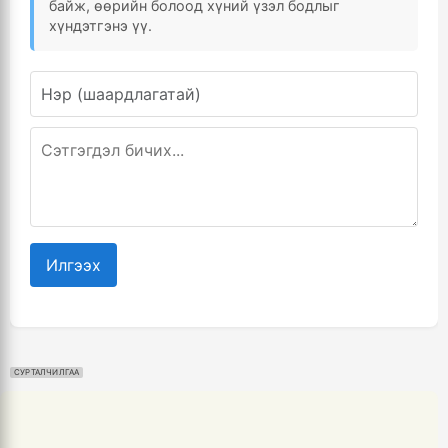
байж, өөрийн болоод хүний үзэл бодлыг
хүндэтгэнэ үү.
Илгээх
СУРТАЛЧИЛГАА