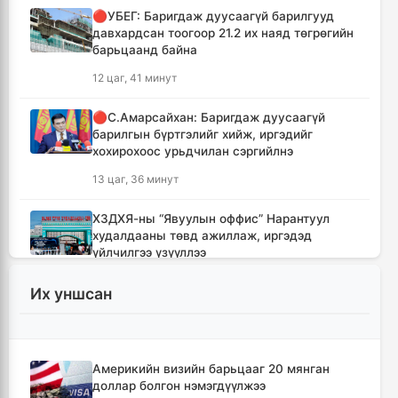
🔴УБЕГ: Баригдаж дуусаагүй барилгууд
давхардсан тоогоор 21.2 их наяд төгрөгийн
барьцаанд байна
12 цаг, 41 минут
🔴С.Амарсайхан: Баригдаж дуусаагүй
барилгын бүртгэлийг хийж, иргэдийг
хохирохоос урьдчилан сэргийлнэ
13 цаг, 36 минут
ХЗДХЯ-ны “Явуулын оффис” Нарантуул
худалдааны төвд ажиллаж, иргэдэд
үйлчилгээ үзүүллээ
13 цаг, 44 минут
Их уншсан
УИХ-ын гишүүд БНСУ-ын Үндэсний
Ассамблейн гишүүдийг хүлээн авч уулзлаа
14 цаг, 9 минут
Америкийн визийн барьцааг 20 мянган
доллар болгон нэмэгдүүлжээ