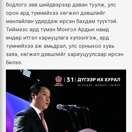
бодлого зөв шийдвэрээр даван туулж, улс
орон ард түмнийхээ хөгжил дэвшлийг
манлайлан удирдаж ирсэн бахдам түүхтэй.
Тиймээс ард түмэн Монгол Ардын намд
өндөр итгэл хариуцлага хүлээлгэж, ард
түмнийхээ аж амьдрал, улс орныхоо хувь
заяа, хөгжил дэвшлийг хариуцуулсаар ирсэн
билээ.