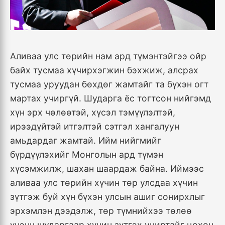
Аливаа улс төрийн нам ард түмэнтэйгээ ойр
байх тусмаа хүчирхэгжин бэхжиж, алсрах
тусмаа уруудан бөхдөг жамтайг та бүхэн огт
мартах учиргүй. Шударга ёс тогтсон нийгэмд
хүн эрх чөлөөтэй, хүсэл тэмүүлэлтэй,
ирээдүйтэй итгэлтэй сэтгэл хангалуун
амьдардаг жамтай. Ийм нийгмийг
бүрдүүлэхийг Монголын ард түмэн
хүсэмжилж, шахан шаардаж байна. Иймээс
аливаа улс төрийн хүчин төр улсдаа хүчин
зүтгэж буй хүн бүхэн улсын ашиг сонирхлыг
эрхэмлэн дээдэлж, төр түмнийхээ төлөө
үнэнч шударгаар хүчин зүтгэх учиртайг цохон