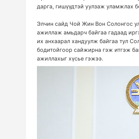
дарга, гишүүдтэй уулзаж уламжлах б
Элчин сайд Чой Жин Вон Солонгос у
ажиллаж амьдарч байгаа гадаад ирг
их анхаарал хандуулж байгаа тул Со
бодитойгоор сайжирна гэж итгэж бай
ажиллахыг хүсье гэжээ.