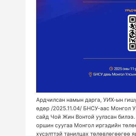
Ардчилсан намын дарга, УИХ-ын гишү
өдөр /2025.11.04/ БНСУ-аас Монгол У
сайд Чой Жин Вонтой уулзсан билээ.
оршин суугаа Монгол иргэдийн төлө
хүсэлттэй танилцах төлөвлөгөөгөө я