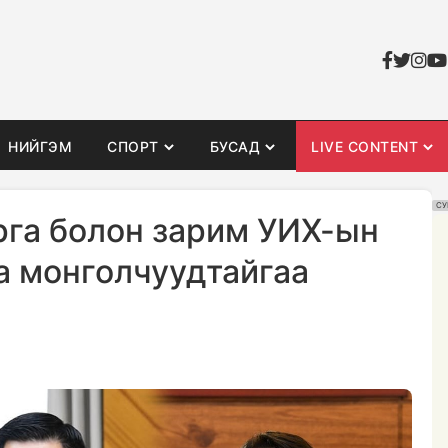
НИЙГЭМ
СПОРТ
БУСАД
LIVE CONTENT
СУ
га болон зарим УИХ-ын
а монголчуудтайгаа