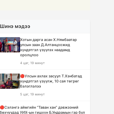
Шинэ мэдээ
Хотын дарга асан Х.Нямбаатар
улсын заан Д.Алтанцоожид
хүндэтгэл үзүүлэх наадамд
оролцлоо
4 цаг, 19 минут
🔴Улсын ахлах засуул Т.Хэнбатад
хүндэтгэл үзүүлж, 10 сая төгрөг
бэлэглэлээ
5 цаг, 19 минут
🔴Сэлэнгэ аймгийн “Таван хан” дэвжээний
бөхчүүдэд УИХ-ын гишүүн Б.Ундрамын гэр бүл