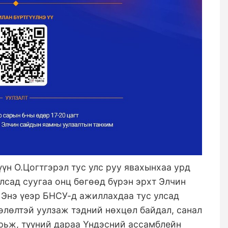
үн О.Цогтгэрэл тус улс руу явахынхаа урд
лсад суугаа онц бөгөөд бүрэн эрхт Элчин
 Энэ үеэр БНСУ-д ажиллахдаа тус улсад
өлөлтэй уулзаж тэдний нөхцөл байдал, санал
рьж, түүний дараа Үндэсний ассамблейн