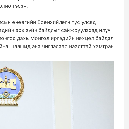
олно гэсэн.
лсын өнөөгийн Ерөнхийлөгч тус улсад
эдийн эрх зүйн байдлыг сайжруулахад илүү
лонгос дахь Монгол иргэдийн нөхцөл байдал
на, цаашид энэ чиглэлээр нээлттэй хамтран