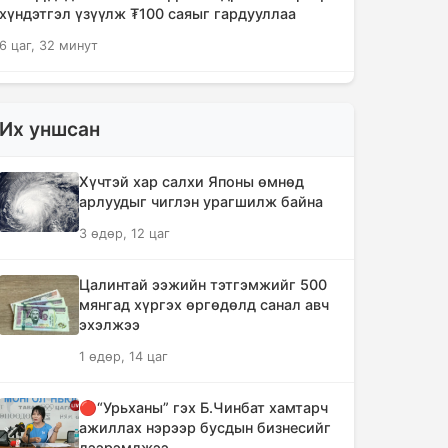
хүндэтгэл үзүүлж ₮100 саяыг гардууллаа
6 цаг, 32 минут
"Сэлэнгэ-2026" цэргийн хээрийн
сургууль амжилттай өндөрлөлөө
Их уншсан
8 цаг, 4 минут
Хүчтэй хар салхи Японы өмнөд
Хотын захын хорооллуудад бизнес
арлуудыг чиглэн урагшилж байна
эрхлэгчдээ дэмжих инкубатор
3 өдөр, 12 цаг
төвүүдийг байгуулна
8 цаг, 36 минут
Цалинтай ээжийн тэтгэмжийг 500
мянгад хүргэх өргөдөлд санал авч
Даян аварга цолны мялаалга
эхэлжээ
наадамд түрүүлсэн бөхийг 20 сая
1 өдөр, 14 цаг
төгрөгөөр байлна
11 цаг, 32 минут
🔴“Урьханы” гэх Б.Чинбат хамтарч
ажиллах нэрээр бусдын бизнесийг
🔴Н.Учрал: Засгийн газар
дээрэмджээ