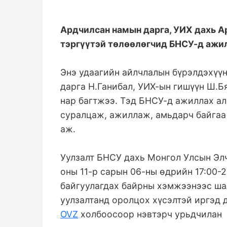
Ардчилсан намын дарга, УИХ дахь А
тэргүүтэй төлөөлөгчид БНСУ-д ажи
Энэ удаагийн айлчлалын бүрэлдэхүү
дарга Н.Ганибал, УИХ-ын гишүүн Ш.Б
нар багтжээ. Тэд БНСУ-д ажиллах ал
суралцаж, ажиллаж, амьдарч байгаа 
аж.
Уулзалт БНСУ дахь Монгол Улсын Эл
оны 11-р сарын 06-ны өдрийн 17:00-2
байгуулагдах байрны хэмжээнээс ша
уулзалтанд оролцох хүсэлтэй иргэд 
OVZ
холбоосоор нэвтэрч урьдчилан б