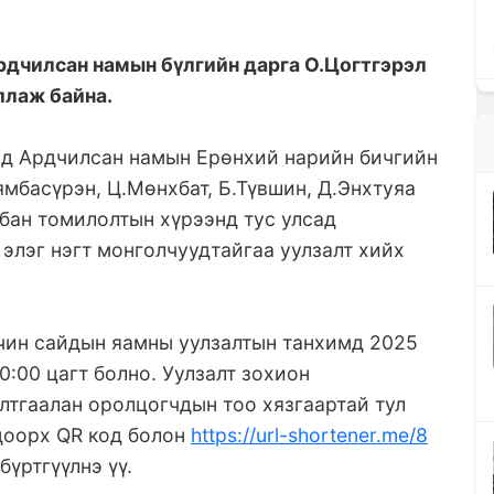
рдчилсан намын бүлгийн дарга О.Цогтгэрэл
ллаж байна.
нд Ардчилсан намын Ерөнхий нарийн бичгийн
ямбасүрэн, Ц.Мөнхбат, Б.Түвшин, Д.Энхтуяа
бан томилолтын хүрээнд тус улсад
элэг нэгт монголчуудтайгаа уулзалт хийх
чин сайдын яамны уулзалтын танхимд 2025
0:00 цагт болно. Уулзалт зохион
лтгаалан оролцогчдын тоо хязгаартай тул
доорх QR код болон
https://url-shortener.me/8
үртгүүлнэ үү.