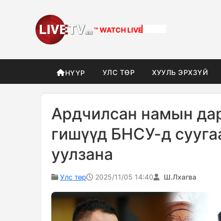
™ WATCH
DIFFERENT
УЛС ТӨР
ХУУЛЬ ЭРХЗҮЙ
НҮҮР
Ардчилсан намын дар
гишүүд БНСУ-д сууга
уулзана
Улс төр
2025/11/05 14:40
Ш.Лхагва