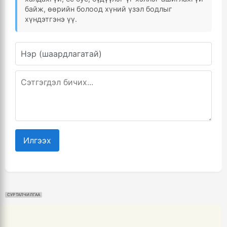
байж, өөрийн болоод хүний үзэл бодлыг
хүндэтгэнэ үү.
Илгээх
СУРТАЛЧИЛГАА