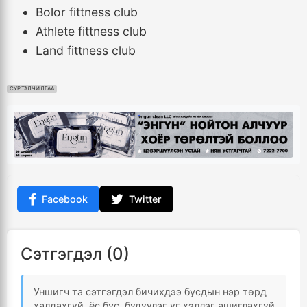
Bolor fittness club
Athlete fittness club
Land fittness club
СУРТАЛЧИЛГАА
Facebook
Twitter
Сэтгэгдэл (0)
Уншигч та сэтгэгдэл бичихдээ бусдын нэр төрд
халдахгүй, ёс бус, бүдүүлэг үг хэллэг ашиглахгүй