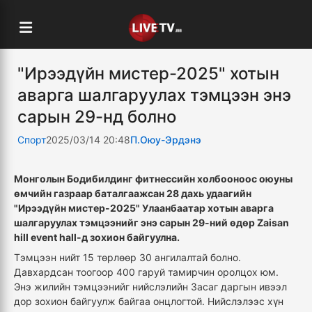
"Ирээдүйн мистер-2025" хотын
аварга шалгаруулах тэмцээн энэ
сарын 29-нд болно
Спорт
2025/03/14 20:48
П.Оюу-Эрдэнэ
Монголын Бодибилдинг фитнессийн холбооноос оюуны
өмчийн газраар баталгаажсан 28 дахь удаагийн
"Ирээдүйн мистер-2025" Улаанбаатар хотын аварга
шалгаруулах тэмцээнийг энэ сарын 29-ний өдөр Zaisan
hill event hall-д зохион байгуулна.
Тэмцээн нийт 15 төрлөөр 30 ангилалтай болно.
Давхардсан тоогоор 400 гаруй тамирчин оролцох юм.
Энэ жилийн тэмцээнийг нийслэлийн Засаг даргын ивээл
дор зохион байгуулж байгаа онцлогтой. Нийслэлээс хүн