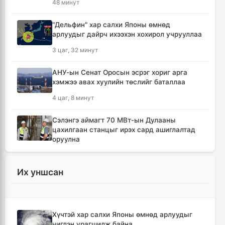
48 минут
"Дельфин" хар салхи Японы өмнөд
арлуудыг дайрч ихээхэн хохирол учрууллаа
3 цаг, 32 минут
АНУ-ын Сенат Оросын эсрэг хориг арга
хэмжээ авах хуулийн төслийг баталлаа
4 цаг, 8 минут
Сэлэнгэ аймагт 70 МВт-ын Дулааны
цахилгаан станцыг ирэх сард ашиглалтад
оруулна
4 цаг, 20 минут
Их уншсан
Шүлхийн дархлаажуулалтыг Монголд
үйлдвэрлэсэн вакцинаар хийнэ
4 цаг, 29 минут
Хүчтэй хар салхи Японы өмнөд арлуудыг
чиглэн урагшилж байна