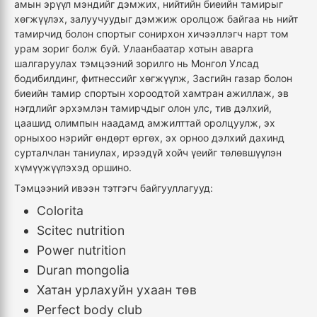
амын эрүүл мэндийг дэмжих, нийтийн биеийн тамирыг
хөгжүүлэх, залуучуудыг дэмжиж оролцож байгаа нь нийт
тамирчид болон спортыг сонирхон хичээллэгч нарт том
урам зориг болж буй. Улаанбаатар хотын аварга
шалгаруулах тэмцээний зорилго нь Монгол Улсад
бодибилдинг, фитнессийг хөгжүүлж, Засгийн газар болон
биеийн тамир спортын хороодтой хамтран ажиллаж, эв
нэгдлийг эрхэмлэн тамирчдыг олон улс, тив дэлхий,
цаашид олимпын наадамд амжилттай оролцуулж, эх
орныхоо нэрийг өндөрт өргөх, эх орноо дэлхий дахинд
сурталчлан таниулах, ирээдүй хойч үеийг төлөвшүүлэн
хүмүүжүүлэхэд оршино.
Тэмцээний ивээн тэтгэгч байгууллагууд:
Colorita
Scitec nutrition
Power nutrition
Duran mongolia
Хатан урлахуйн ухаан төв
Perfect body club