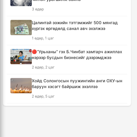
КОП17 хурлын санхүү, бүртгэл, визийн
мэдээллийг олон нийтэд нээлттэй хүргэж
3 өдөр
байна
5 цаг, 1 минут
Цалинтай ээжийн тэтгэмжийг 500 мянгад
хүргэх өргөдөлд санал авч эхэлжээ
Монгол-Хятадын сэтгүүлчдийн 16 дугаар
1 өдөр, 1 цаг
форум есдүгээр сард болно
5 цаг, 7 минут
🔴“Урьханы” гэх Б.Чинбат хамтарч ажиллах
нэрээр бусдын бизнесийг дээрэмджээ
Хүннү гүрний голомт нутгаас хүчит
2 өдөр, 2 цаг
бөхчүүдийн домог үргэлжилнэ
5 цаг, 12 минут
Хойд Солонгосын пуужингийн анги ОХУ-ын
баруун хэсэгт байршиж эхэллээ
Улаанбаатар хотод үүлшинэ, бороо орохгүй
2 өдөр, 5 цаг
5 цаг, 21 минут
КОП17 хурлын үеэр таван дүүргийн 73
цэцэрлэг, 60 сургуульд зохицуулалт хийнэ
Энэ оны эхний долоон сарын байдлаар нийт
5,202,315 зөрчил бүртгэгджээ
3 өдөр, 21 цаг
20 цаг