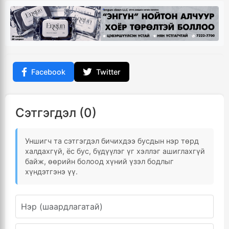
Facebook
Twitter
Сэтгэгдэл (0)
Уншигч та сэтгэгдэл бичихдээ бусдын нэр төрд
халдахгүй, ёс бус, бүдүүлэг үг хэллэг ашиглахгүй
байж, өөрийн болоод хүний үзэл бодлыг
хүндэтгэнэ үү.