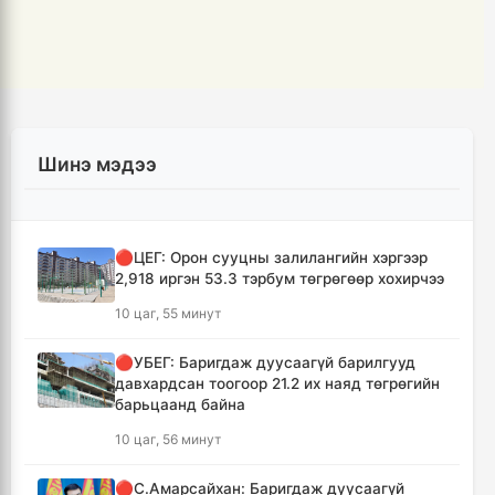
Шинэ мэдээ
🔴ЦЕГ: Орон сууцны залилангийн хэргээр
2,918 иргэн 53.3 тэрбум төгрөгөөр хохирчээ
10 цаг, 55 минут
🔴УБЕГ: Баригдаж дуусаагүй барилгууд
давхардсан тоогоор 21.2 их наяд төгрөгийн
барьцаанд байна
10 цаг, 56 минут
🔴С.Амарсайхан: Баригдаж дуусаагүй