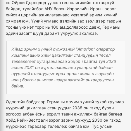
нь Ойрхи Дорнодод үүссэн геополитикийн тогтворгүй
байдал, тухайлбал АНУ болон Израилийн Ираны эсрэг
хийсэн цэргийн ажиллагаанаас үүдэлтэй эрчим хүчний
хямрал юм. Үүний улмаас дэлхийн зах зээл дээр газрын
тосны үнэ нэг торх нь 100 ам.доллароос давж, Германы
эдийн засагт шууд дарамт учруулж эхэлжээ.
Иймд эрчим хүчний сүлжээний "Amprion" оператор
компани шинэ хийн цахилгаан станцуудын төсөл
төлөвлөгөөт хугацаанаасаа хоцорч байгаа тул 2026
эсвэл 2031 он хүртэл ажиллах хуваарьтай байсан
нүүрсний станцуудыг ирэх арван жилд ч аюулгүйн
нөөц болгон ашиглах шаардлагатайг анхааруулсан
байна.
Одоогийн байдлаар Германы эрчим хүчний тухай хуулиар
нүүрсний цахилгаан станцуудыг 2038 он гэхэд бүрэн
зогсоох албан ёсны зорилт тавин ажиллаж байгаа бөгөөд
Хойд Рейн-Вестфали зэрэг зарим мужууд 2030 он гэхэд
нүүрснээс гарахаар төлөвлөж байгаа юм. Тус улсын