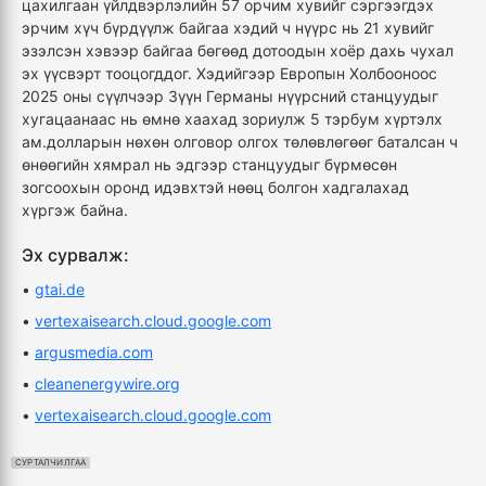
цахилгаан үйлдвэрлэлийн 57 орчим хувийг сэргээгдэх
эрчим хүч бүрдүүлж байгаа хэдий ч нүүрс нь 21 хувийг
эзэлсэн хэвээр байгаа бөгөөд дотоодын хоёр дахь чухал
эх үүсвэрт тооцогддог. Хэдийгээр Европын Холбооноос
2025 оны сүүлчээр Зүүн Германы нүүрсний станцуудыг
хугацаанаас нь өмнө хаахад зориулж 5 тэрбум хүртэлх
ам.долларын нөхөн олговор олгох төлөвлөгөөг баталсан ч
өнөөгийн хямрал нь эдгээр станцуудыг бүрмөсөн
зогсоохын оронд идэвхтэй нөөц болгон хадгалахад
хүргэж байна.
Эх сурвалж:
•
gtai.de
•
vertexaisearch.cloud.google.com
•
argusmedia.com
•
cleanenergywire.org
•
vertexaisearch.cloud.google.com
СУРТАЛЧИЛГАА