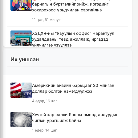
барилгын бүртгэлийг хийж, иргэдийг
хохирохоос урьдчилан сэргийлнэ
11 цаг, 51 минут
ХЗДХЯ-ны “Явуулын оффис” Нарантуул
худалдааны төвд ажиллаж, иргэдэд
үйлчилгээ үзүүллээ
11 цаг, 59 минут
Их уншсан
УИХ-ын гишүүд БНСУ-ын Үндэсний
Ассамблейн гишүүдийг хүлээн авч уулзлаа
12 цаг, 24 минут
Америкийн визийн барьцааг 20 мянган
доллар болгон нэмэгдүүлжээ
Мексикийн ТикТок-чин шууд
4 өдөр, 16 цаг
дамжуулалтын үеэр буудуулж амиа алджээ
12 цаг, 51 минут
Хүчтэй хар салхи Японы өмнөд арлуудыг
чиглэн урагшилж байна
Кумамотогийн газар хөдлөлтийн улмаас
1 өдөр, 14 цаг
амиа алдагсдын тоо 38-д хүрчээ