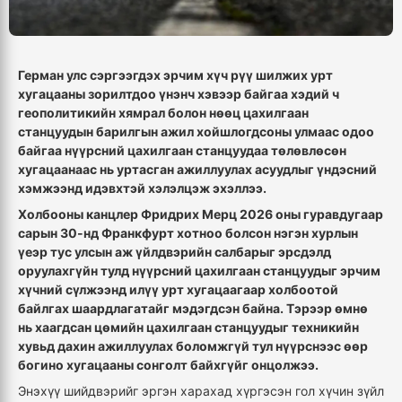
Герман улс сэргээгдэх эрчим хүч рүү шилжих урт
хугацааны зорилтдоо үнэнч хэвээр байгаа хэдий ч
геополитикийн хямрал болон нөөц цахилгаан
станцуудын барилгын ажил хойшлогдсоны улмаас одоо
байгаа нүүрсний цахилгаан станцуудаа төлөвлөсөн
хугацаанаас нь уртасган ажиллуулах асуудлыг үндэсний
хэмжээнд идэвхтэй хэлэлцэж эхэллээ.
Холбооны канцлер Фридрих Мерц 2026 оны гуравдугаар
сарын 30-нд Франкфурт хотноо болсон нэгэн хурлын
үеэр тус улсын аж үйлдвэрийн салбарыг эрсдэлд
оруулахгүйн тулд нүүрсний цахилгаан станцуудыг эрчим
хүчний сүлжээнд илүү урт хугацаагаар холбоотой
байлгах шаардлагатайг мэдэгдсэн байна. Тэрээр өмнө
нь хаагдсан цөмийн цахилгаан станцуудыг техникийн
хувьд дахин ажиллуулах боломжгүй тул нүүрснээс өөр
богино хугацааны сонголт байхгүйг онцолжээ.
Энэхүү шийдвэрийг эргэн харахад хүргэсэн гол хүчин зүйл