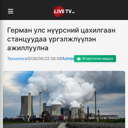
Герман улс нүүрсний цахилгаан
станцуудаа үргэлжлүүлэн
ажиллуулна
Технологи
2026/06/22 08:08
Admin
AI үүсгэсэн мэдээ