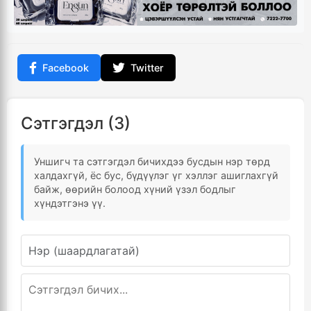
Facebook
Twitter
Сэтгэгдэл (3)
Уншигч та сэтгэгдэл бичихдээ бусдын нэр төрд
халдахгүй, ёс бус, бүдүүлэг үг хэллэг ашиглахгүй
байж, өөрийн болоод хүний үзэл бодлыг
хүндэтгэнэ үү.