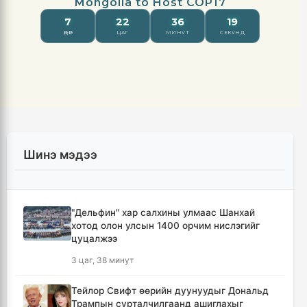
Шинэ мэдээ
"Дельфин" хар салхины улмаас Шанхай
хотод олон улсын 1400 орчим нислэгийг
цуцалжээ
3 цаг, 38 минут
Тейлор Свифт өөрийн дуунуудыг Дональд
Трампын сурталчилгаанд ашиглахыг