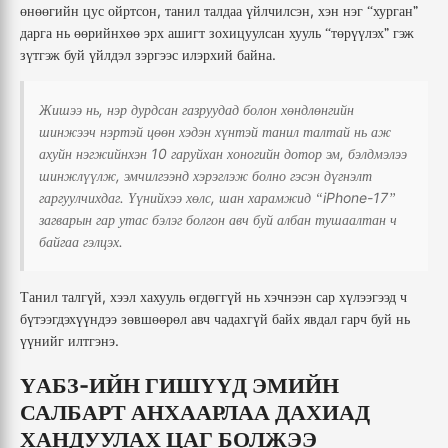
,
,
өнөөгийн
цус
ойртсон
танил
талдаа
үйлчилсэн
хэн
нэг
хурган”
“
дарга
нь
өөрийнхөө
эрх
ашигт
зохицуулсан
хууль
төрүүлэх”
гэж
“
.
зүтгэж
буй
үйлдэл
зэргээс
илэрхий
байна
,
Жишээ
нь
нэр
дурдсан
газруудад
болон
хөндлөнгийн
шинжээч
нэртэй
цөөн
хэдэн
хүнтэй
танил
талтай
нь
аж
10
,
ахуйн
нэгжийнхэн
гаруйхан
хоногийн
дотор
эм
бэлдмэлээ
,
шинжлүүлж
эмчилгээнд
хэрэглэж
болно
гэсэн
дүгнэлт
.
,
iPhone-17
гаргуулчихдаг
Үүнийхээ
хөлс
шан
харамжид
“
”
загварын
гар
утас
бэлэг
болгон
авч
буй
албан
тушаалтан
ч
.
байгаа
гэлцэх
,
Танил
талгүй
хээл
хахууль
өгдөггүй
нь
хэчнээн
сар
хүлээгээд
ч
бүтээгдэхүүндээ
зөвшөөрөл
авч
чадахгүй
байх
явдал
гарч
буй
нь
.
үүнийг
илтгэнэ
-
ҮАБЗ
ИЙН
ГИШҮҮД
ЭМИЙН
САЛБАРТ
АНХААРЛАА
ДАХИАД
ХАНДУУЛАХ
ЦАГ
БОЛЖЭЭ