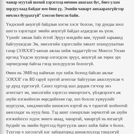
,
чанар
муутай
шохой
хэрэглээд
өвчнөө
анагаах
бус
биеэ
улам
.
хордуулаад
байдаг
юм
биш
үү
Эмийн
чанарт
анхаарахгүйгээр
.
өвчлөл
буурахгүй”
хэмээн
бичсэн
байв
,
Үндэсний
аюулгүй
байдлын
нэгэн
хэсэг
болсон
тэр
дундаа
хоол
.
шигээ
хэрэглэдэг
эмийн
аюулгүй
байдал
алдагдсан
нь
үнэн
,
Үүнийг
хянаж
байх
ёстой
Эрүүл
мэндийн
яам
түүний
харьяанд
,
байгуулагдсан
Эм
эмнэлгийн
хэрэгслийн
хяналт
зохицуулалтын
(
)-
газар
ЭЭХХЗГ
ынхан
ажлаа
хийж
чаддаггүйгээс
Монгол
Улсын
,
иргэнд
Үндсэн
хуулиар
олгогдсон
эрүүл
аюулгүй
аж
төрөх
эрх
.
зөрчигдсөөр
байгаа
гэхэд
хилсдүүлсэн
болохгүй
-
Өмнө
нь
ЭМЯ
нд
наймхан
хүн
хийж
болоод
байсан
ажлыг
80
ЭЭХХЗГ
гэх
гаруй
хүнтэй
агентлаг
байгуулан
ажиллуулсан
ч
.
үр
дүнд
хүргээгүй
Сахил
хүртээд
шал
дордов
гэгчээр
энэ
,
,
агентлагт
эм
эмнэлгийн
хэрэгсэл
импортлогч
үйлдвэрлэгч
аж
,
ахуйн
нэгжийнхэн
өөрсдийнхөө
гар
хөл
болсон
хүмүүсийг
,
шургуулж
хөндлөнгийн
шинжээч
нэртэй
нь
ч
тэдэнтэй
холбоотой
.
ажилладаг
нь
нууц
биш
Тэд
ашиг
сонирхлын
зөрчилтэй
аж
ахуйн
,
,
нэгжийнхээ
эздээс
мөнгө
аваад
чанартай
чанаргүй
нь
ялгаагүй
.
бүгдийг
нь
эмийн
бүртгэлд
бүртгүүлэх
ажил
хийж
байж
ч
болох
Түүгээр
ч
зогсохгүй
нэг
лабораторид
шинжлүүлээд
тэнцээгүй