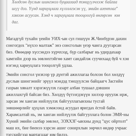
Хөлдсөн
дуслын
шингэнээ
буцаагаад
тэнцүүлчхэж
байгаа
.
,
шүү
дээ
Үүнд
хариуцлага
хүлээлгэсэн
үү
эмийн
агентлаг”
.
хэмээн
асуусан
Хэнд
ч
хариуцлага
тооцоогүй
өнгөрсөн
юм
.
даг
-
.
Магадгүй
тухайн
үеийн
УИХ
ын
сул
гишүүн
Ж
Чинбүрэн
дахин
сонгогдох
нүхээ
малтаж”
энэ
сонсголын
үеэр
чанга
дуугарсан
“
.
,
биз
Өнөөдөр
хүссэндээ
хүрчхээд
бүр
салбарыг
нь
удирдахаар
хамгийн
дээр
нь
зөвлөхтэйгөө
хамт
сандайлж
суучихаад
буй
ч
хэн
.
нэгэнд
хариуцлага
тооцолгүй
удлаа
Эмийн
сонсгол
үнэхээр
үр
дүнтэй
ажиллагаа
болсон
бол
хөлдүү
дуслын
шингэнийг
эрүүл
мэндэд
тэнцүүлсэн
байцаагч
Засгийн
газрын
хяналт
хэрэгжүүлэх
газарт
албан
тушаал
дэвшин
.
,
ажиллахгүй
байсан
биз
Хөлдүү
бүтээгдэхүүн
хилээр
оруулж
ирж
зарсан
эм
ханган
нийлүүлэх
байгууллагынхны
тусгай
.
зөвшөөрлийг
цуцлах
хэмжээнд
асуудал
яригдах
ёстой
байв
,
-
Харамсалтай
нь
эм
ханган
нийлүүлэх
байгууллага
болон
ЭМЯ
ны
,
-
Хүний
эмийн
салбар
зөвлөл
ЭЭХХЗГ
ынхны
дунд
цус
ойртолт”
“
,
маш
их
бие
биенээ
хэрсэн
ашиг
сонирхлын
зөрчил
өндөр
учраас
.
тэгсхийгээд
мартагддаг
юм
билээ