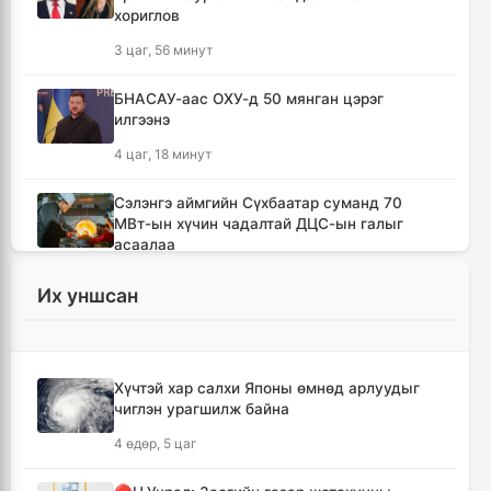
хориглов
3 цаг, 56 минут
БНАСАУ-аас ОХУ-д 50 мянган цэрэг
илгээнэ
4 цаг, 18 минут
Сэлэнгэ аймгийн Сүхбаатар суманд 70
МВт-ын хүчин чадалтай ДЦС-ын галыг
асаалаа
5 цаг, 50 минут
Их уншсан
Иран Оман улстай тээврийн чиглэлээр
тохиролцоонд хүрсэн ч Ормузын хоолойг
нээхгүй гэв
Хүчтэй хар салхи Японы өмнөд арлуудыг
9 цаг, 33 минут
чиглэн урагшилж байна
4 өдөр, 5 цаг
Канадын Британийн Колумб мужид ойн
түймрийн улмаас онц байдал зарлав