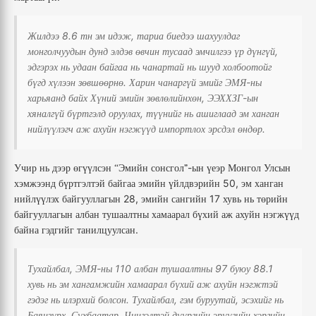
8.6
,
Жилдээ
тн
эм
идэж
тариа
биедээ
шахуулдаг
,
монголчуудын
дунд
элдэв
өвчин
тусаад
эмчилгээ
үр
дүнгүй
эдгэрэх
нь
удаан
байгаа
нь
чанартай
нь
шууд
холбоотойг
.
-
бүгд
хүлээн
зөвшөөрнө
Харин
чанаргүй
эмийг
ЭМЯ
ны
,
-
харьяанд
байх
Хүний
эмийн
зөвлөлийнхөн
ЭЭХХЗГ
ын
,
хяналгүй
бүртгэлд
оруулах
түүнийг
нь
ашиглаад
эм
ханган
.
нийлүүлэгч
аж
ахуйн
нэгжүүд
импортлох
эрсдэл
өндөр
-
Учир
нь
дээр
өгүүлсэн
Эмийн
сонсгол”
ын
үеэр
Монгол
Улсын
“
50,
хэмжээнд
бүртгэлтэй
байгаа
эмийн
үйлдвэрийн
эм
ханган
28,
17
нийлүүлэх
байгууллагын
эмийн
сангийн
хувь
нь
төрийн
байгууллагын
албан
тушаалтны
хамаарал
бүхий
аж
ахуйн
нэгжүүд
.
байна
гэдгийг
танилцуулсан
,
-
110
97
88.1
Тухайлбал
ЭМЯ
ны
албан
тушаалтны
буюу
хувь
нь
эм
хангамжийн
хамаарал
бүхий
аж
ахуйн
нэгжтэй
.
,
,
гэдэг
нь
илэрхий
болсон
Тухайлбал
гэм
буруутай
эсэхийг
нь
,
,
Баянзүрх
Сүхбаатар
Чингэлтэй
дүүргийн
эрүүгийн
хэргийн