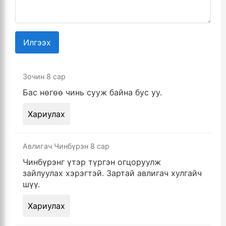
Илгээх
Зочин
8 сар
Бас нөгөө чинь сууж байна бус уу.
Хариулах
Авлигач Чинбүрэн
8 сар
Чинбүрэнг үтэр түргэн огцоруулж
зайлуулах хэрэгтэй. Зартай авлигач хулгайч
шүү.
Хариулах