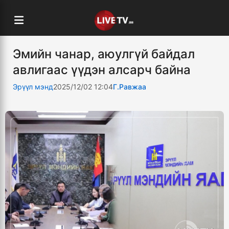
Эмийн чанар, аюулгүй байдал
авлигаас үүдэн алсарч байна
Эрүүл мэнд
2025/12/02 12:04
Г.Равжаа