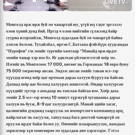
,
Монголд
орж
ирж
буй
эм
чанартай
юу
үгүй
юү
гэдэг
эргэлзээ
.
олон
хүний
дунд
бий
Иргэд
ч
олон
нийтийн
сүлжээнд
байр
,
сууриа
илэрхийлж
Монголд
худалдаж
буй
эм
чанаргүй
байна
.
,
.
хэмээх
болсон
Тухайлбал
иргэн
С
Батзаяа
фэйсбүүк
хуудсандаа
Нурофен”
гэх
эмийг
зургийн
хамтаар
Манайд
орж
ирдэг
“
“
.
.
эмийн
чанар
хэр
юм
бэ
Яг
адилхан
үйлчилгээтэй
хоёр
эм
17 000,
18
Нэгийг
нь
Монголоос
нөгөөг
нь
Германаас
евро
буюу
75 000
.
-
төгрөгөөр
авсан
Эндээс
авсан
эмийг
таван
мл
ээр
.
хүүхдэд
өгөөд
хоёр
цаг
орчмын
дараа
халуун
бууруулж
байсан
.
Дахиад
хоёр
цаг
болоод
халуурах
жишээтэй
Өндөр
халуурсан
.
хүүхдийг
зүгээр
л
амьдаар
нь
тамлаж
байгаа
юм
Хоёр
дахь
2.5
-
10
эмийг
мл
ээр
өгөөд
минут
хүрэхгүй
хугацааны
дараа
, 8-9
.
,
халуун
нь
бууж
цаг
халуурсангүй
Манай
эдийн
засаг
,
цалингийн
дунджид
тааруулж
эм
импортлогч
компаниуд
орц
,
найрлагыг
нь
хасуулж
тануулаад
бага
доозтой
чанаргүй
эм
.
,
оруулж
ирдэг
байж
болох
уу
Өвчнийг
илаарьшуулах
намдаах
.
зорилгоор
хүн
мөнгөөрөө
эм
худалдаж
авч
хэрэглэдэг
Гэтэл