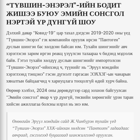
-
-
ҮВШИН
ЭНЭРЭЛ”
ИЙН
БОДИТ
“Т
ЖИШЭЭ
БУЮУ
ЭМИЙН
СОНСГОЛ
НЭРТЭЙ
ҮР
ДҮНГҮЙ
ШОУ
-19
2019-2020
Дэлхий
даяар
Ковид
цар
тахал
дэгдсэн
оны
үед
“
”
-
Түвшин
Энэрэл”
гэх
компанийн
оруулж
ирсэн
Пантоген”
“
“
.
дуслын
шингэн
бас
хөлдсөн
байсан
юм
Тухайн
шингэнийг
авч
хэрэглэсэн
зарим
иргэн
реакц
үзүүлсэн
талаараа
ч
бидэнд
мэдээлж
.
байв
Гэтэл
тухайн
хөлдүү
дуслын
шингэнийг
импортолсон
-
-
,
Түвшин
Энэрэл”
ийнхэнд
ч
түүнийг
нь
Эрүүл
мэндийн
“
“
-
хэрэглээнд
тэнцэнэ”
гэсэн
дүгнэлт
гаргасан
ЭЭХХЗГ
ын
чанарын
.
хяналтын
байцаагчид
ч
хариуцлага
тооцолгүй
өдий
хүрч
байна
, 2024
Өөрөөр
хэлбэл
оны
дөрөвдүгээр
сард
зохион
байгуулсан
,
Эмийн
сонсгол”
ямар
ч
үр
дүнгүй
төсвийн
хөрөнгийг
үрэн
таран
“
.
хийсэн
ажиллагаа
болсны
илрэл
нь
энэ
юм
.
Өнөөгийн
Эрүүл
мэндийн
сайд
Ж
Чинбүрэн
тухайн
үед
-
-
Түвшин
Энэрэл”
ХХК
ийнхан
хөлдсөн
Пантоген”
гадаадаас
“
“
,
.
авчраад
гэсгээгээд
буцаагаад
шинжилгээнд
оруулсан