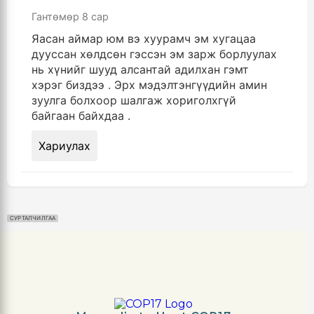
Гантөмөр
8 сар
Яасан аймар юм вэ хуурамч эм хугацаа
дууссан хөлдсөн гэссэн эм зарж борлуулах
нь хүнийг шууд алсантай адилхан гэмт
хэрэг биздээ . Эрх мэдэлтэнгүүдийн амин
зуулга болхоор шалгаж хориголхгүй
байгаан байхдаа .
Хариулах
СУРТАЛЧИЛГАА