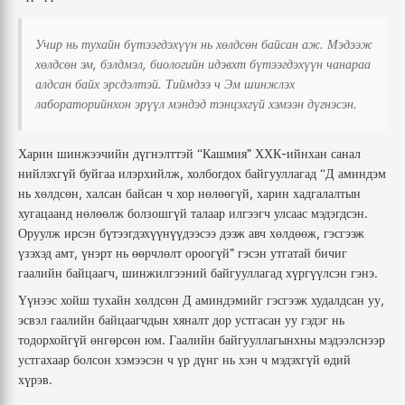
.
Учир
нь
тухайн
бүтээгдэхүүн
нь
хөлдсөн
байсан
аж
Мэдээж
,
,
хөлдсөн
эм
бэлдмэл
биологийн
идэвхт
бүтээгдэхүүн
чанараа
.
алдсан
байх
эрсдэлтэй
Тиймдээ
ч
Эм
шинжлэх
.
лабораторийнхон
эрүүл
мэндэд
тэнцэхгүй
хэмээн
дүгнэсэн
-
Харин
шинжээчийн
дүгнэлттэй
Кашмия”
ХХК
ийнхан
санал
“
,
нийлэхгүй
буйгаа
илэрхийлж
холбогдох
байгууллагад
Д
аминдэм
“
,
,
нь
хөлдсөн
халсан
байсан
ч
хор
нөлөөгүй
харин
хадгалалтын
.
хугацаанд
нөлөөлж
болзошгүй
талаар
илгээгч
улсаас
мэдэгдсэн
,
Оруулж
ирсэн
бүтээгдэхүүнүүдээсээ
дээж
авч
хөлдөөж
гэсгээж
,
үзэхэд
амт
үнэрт
нь
өөрчлөлт
ороогүй”
гэсэн
утгатай
бичиг
,
.
гаалийн
байцаагч
шинжилгээний
байгууллагад
хүргүүлсэн
гэнэ
,
Үүнээс
хойш
тухайн
хөлдсөн
Д
аминдэмийг
гэсгээж
худалдсан
уу
эсвэл
гаалийн
байцаагчдын
хяналт
дор
устгасан
уу
гэдэг
нь
.
тодорхойгүй
өнгөрсөн
юм
Гаалийн
байгууллагынхны
мэдээлснээр
устгахаар
болсон
хэмээсэн
ч
үр
дүнг
нь
хэн
ч
мэдэхгүй
өдий
.
хүрэв