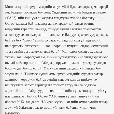
,
Монгол
хүний
эрүүл
мэндийн
аюулгүй
байдал
алдагдаж
чанаргүй
,
эм
бэлдмэл
хэрэглэх
болсонд
Үндэсний
аюулгүй
байдлын
зөвлөл
(
)-
.
ҮАБЗ
ийн
гишүүд
анхаарлаа
хандуулахгүй
бол
болохгүй
нь
,
,
Өдгөө
тархаад
буй
цаашид
дэгдэх
эрсдэлтэй
элдэв
өвчин
,
вирусний
гаралтай
ханиад
томууг
эдийн
засагтаа
хохиролгүй
,
даван
туулахын
тулд
эмийн
чанарыг
сайжруулж
аптекуудаар
зарж
байгаа
бүх
хулхи”
эмийг
хурааж
устгаад
зогсохгүй
тэдгээрийг
“
,
,
импортлогч
түгээгчдийн
зөвшөөрлийг
цуцлан
өндөр
хэмжээний
.
торгуулийн
арга
хэмжээ
авах
ёстой
Мөн
олон
улсын
зах
зээлд
,
хүлээн
зөвшөөрөгдсөн
эм
эмийн
бүтээгдэхүүнийг
үйлдвэрлэгчээс
,
нь
албан
ёсоор
нэгдсэн
байдлаар
оруулж
ирж
нэг
үнээр
худалдан
.
борлуулдаг
болох
ёстой
Улс
үндэстний
халдашгүй
байдал
бол
.
,
эрүүл
мэнд
Тиймээс
хүний
амь
эрүүл
мэндийг
хуурамч
эмээр
,
хохироон
хордуулж
байгаа
эмийн
сан
эм
хангах
нийлүүлэх
байгууллага
зэрэгт
хариуцлага
тооцох
хатуу
чанга
бодлого
хэрэгтэй
гэсэн
байр
суурийг
олон
нийтийн
сүлжээнд
цөөнгүй
хүн
.
-
илэрхийлсээр
байна
Өдгөө
ҮАБЗ
ийн
гурван
гишүүний
нэг
-
.
,
болсон
УИХ
ын
дарга
Н
Учрал
хэдхэн
жилийн
өмнө
эмийн
чанар
аюулгүй
байдлын
талаар
цөөнгүй
ярьж
байсныг
уншигчид
.
мартаагүй