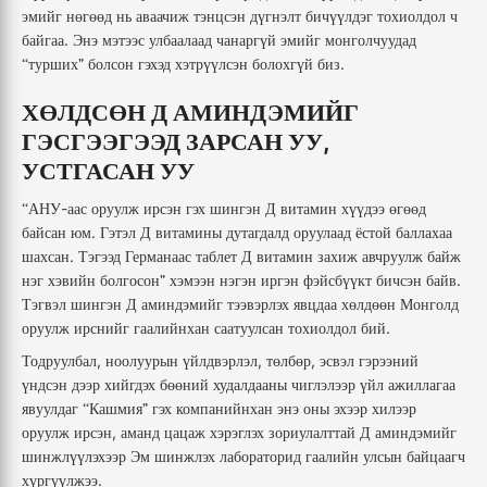
эмийг
нөгөөд
нь
аваачиж
тэнцсэн
дүгнэлт
бичүүлдэг
тохиолдол
ч
.
байгаа
Энэ
мэтээс
улбаалаад
чанаргүй
эмийг
монголчуудад
.
турших”
болсон
гэхэд
хэтрүүлсэн
болохгүй
биз
“
ХӨЛДСӨН
Д
АМИНДЭМИЙГ
,
ГЭСГЭЭГЭЭД
ЗАРСАН
УУ
УСТГАСАН
УУ
-
аас
оруулж
ирсэн
гэх
шингэн
Д
витамин
хүүдээ
өгөөд
“АНУ
.
байсан
юм
Гэтэл
Д
витамины
дутагдалд
оруулаад
ёстой
баллахаа
.
шахсан
Тэгээд
Германаас
таблет
Д
витамин
захиж
авчруулж
байж
.
нэг
хэвийн
болгосон”
хэмээн
нэгэн
иргэн
фэйсбүүкт
бичсэн
байв
Тэгвэл
шингэн
Д
аминдэмийг
тээвэрлэх
явцдаа
хөлдөөн
Монголд
.
оруулж
ирснийг
гаалийнхан
саатуулсан
тохиолдол
бий
,
,
,
Тодруулбал
ноолуурын
үйлдвэрлэл
төлбөр
эсвэл
гэрээний
үндсэн
дээр
хийгдэх
бөөний
худалдааны
чиглэлээр
үйл
ажиллагаа
явуулдаг
Кашмия”
гэх
компанийнхан
энэ
оны
эхээр
хилээр
“
,
оруулж
ирсэн
аманд
цацаж
хэрэглэх
зориулалттай
Д
аминдэмийг
шинжлүүлэхээр
Эм
шинжлэх
лабораторид
гаалийн
улсын
байцаагч
.
хүргүүлжээ