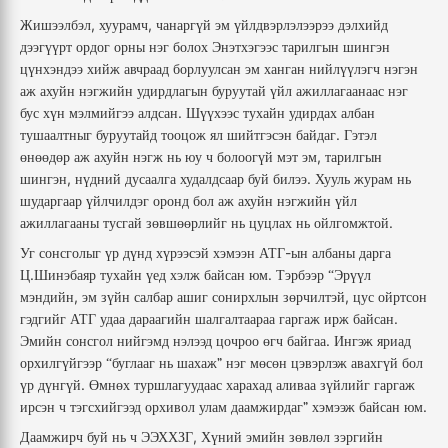
,
,
Жишээлбэл
хуурамч
чанаргүй
эм
үйлдвэрлэлээрээ
дэлхийд
дээгүүрт
ордог
орны
нэг
болох
Энэтхэгээс
тарилгын
шингэн
цүнхэндээ
хийж
авчраад
борлуулсан
эм
ханган
нийлүүлэгч
нэгэн
аж
ахуйн
нэгжийн
удирдлагын
буруутай
үйл
ажиллагаанаас
нэг
.
бус
хүн
мэлмийгээ
алдсан
Шүүхээс
тухайн
удирдах
албан
.
тушаалтныг
буруутайд
тооцож
ял
шийтгэсэн
байдаг
Гэтэл
,
өнөөдөр
аж
ахуйн
нэгж
нь
юу
ч
болоогүй
мэт
эм
тарилгын
,
.
шингэн
нүдний
дусаалга
худалдсаар
буй
билээ
Хууль
журам
нь
шударгаар
үйлчилдэг
оронд
бол
аж
ахуйн
нэгжийн
үйл
.
ажиллагааны
тусгай
зөвшөөрлийг
нь
цуцлах
нь
ойлгомжтой
-
Уг
сонсголыг
үр
дүнд
хүрээсэй
хэмээн
АТГ
ын
албаны
дарга
.
.
Ц
Шинэбаяр
тухайн
үед
хэлж
байсан
юм
Тэрбээр
Эрүүл
“
,
,
мэндийн
эм
зүйн
салбар
ашиг
сонирхлын
зөрчилтэй
цус
ойртсон
.
гэдгийг
АТГ
удаа
дараагийн
шалгалтаараа
гаргаж
ирж
байсан
.
Эмийн
сонсгол
нийгэмд
нэлээд
цочроо
өгч
байгаа
Ингэж
яриад
орхилгүйгээр
буглааг
нь
шахаж”
нэг
мөсөн
цэвэрлэж
авахгүй
бол
“
.
үр
дүнгүй
Өмнөх
туршлагуудаас
харахад
аливаа
зүйлийг
гаргаж
.
ирсэн
ч
тэгсхийгээд
орхивол
улам
даамжирдаг”
хэмээж
байсан
юм
,
Даамжирч
буй
нь
ч
ЭЭХХЗГ
Хүний
эмийн
зөвлөл
зэргийн