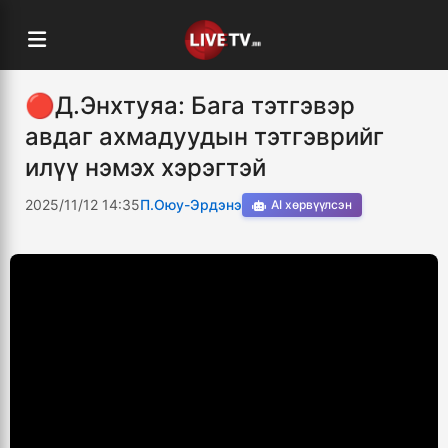
🔴Д.Энхтуяа: Бага тэтгэвэр
авдаг ахмадуудын тэтгэврийг
илүү нэмэх хэрэгтэй
2025/11/12 14:35
П.Оюу-Эрдэнэ
AI хөрвүүлсэн