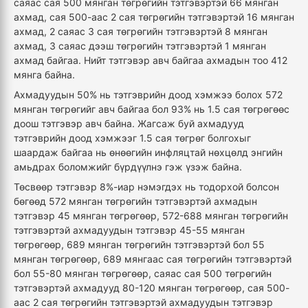
саяас сая 500 мянган төгрөгийн тэтгэвэртэй 66 мянган
ахмад, сая 500-аас 2 сая төгрөгийн тэтгэвэртэй 16 мянган
ахмад, 2 саяас 3 сая төгрөгийн тэтгэвэртэй 8 мянган
ахмад, 3 саяас дээш төгрөгийн тэтгэвэртэй 1 мянган
ахмад байгаа. Нийт тэтгэвэр авч байгаа ахмадын тоо 412
мянга байна.
Ахмадуудын 50% нь тэтгэврийн доод хэмжээ болох 572
мянган төгрөгийг авч байгаа бол 93% нь 1.5 сая төгрөгөөс
доош тэтгэвэр авч байна. Жагсаж буй ахмадууд
тэтгэврийн доод хэмжээг 1.5 сая төгрөг болгохыг
шаардаж байгаа нь өнөөгийн инфляцтай нөхцөлд энгийн
амьдрах боломжийг бүрдүүлнэ гэж үзэж байна.
Төсвөөр тэтгэвэр 8%-иар нэмэгдэх нь тодорхой болсон
бөгөөд 572 мянган төгрөгийн тэтгэвэртэй ахмадын
тэтгэвэр 45 мянган төгрөгөөр, 572-688 мянган төгрөгийн
тэтгэвэртэй ахмадуудын тэтгэвэр 45-55 мянган
төгрөгөөр, 689 мянган төгрөгийн тэтгэвэртэй бол 55
мянган төгрөгөөр, 689 мянгаас сая төгрөгийн тэтгэвэртэй
бол 55-80 мянган төгрөгөөр, саяас сая 500 төгрөгийн
тэтгэвэртэй ахмадууд 80-120 мянган төгрөгөөр, сая 500-
аас 2 сая төгрөгийн тэтгэвэртэй ахмадуудын тэтгэвэр