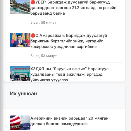
🔴УБЕГ: Баригдаж дуусаагүй барилгууд
давхардсан тоогоор 21.2 их наяд төгрөгийн
барьцаанд байна
5 цаг, 58 минут
🔴С.Амарсайхан: Баригдаж дуусаагүй
барилгын бүртгэлийг хийж, иргэдийг
хохирохоос урьдчилан сэргийлнэ
6 цаг, 53 минут
ХЗДХЯ-ны “Явуулын оффис” Нарантуул
худалдааны төвд ажиллаж, иргэдэд
үйлчилгээ үзүүллээ
7 цаг, 1 минут
Их уншсан
УИХ-ын гишүүд БНСУ-ын Үндэсний
Ассамблейн гишүүдийг хүлээн авч уулзлаа
7 цаг, 26 минут
Америкийн визийн барьцааг 20 мянган
доллар болгон нэмэгдүүлжээ
Мексикийн ТикТок-чин шууд