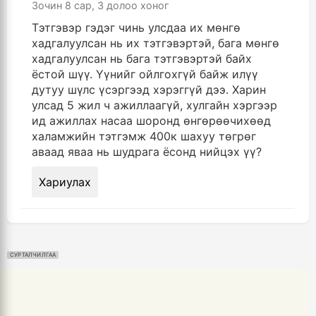
Зочин
8 сар, 3 долоо хоног
Тэтгэвэр гэдэг чинь улсдаа их мөнгө
хадгалуулсан нь их тэтгэвэртэй, бага мөнгө
хадгалуулсан нь бага тэтгэвэртэй байх
ёстой шүү. Үүнийг ойлгохгүй байж илүү
дутуу шүлс үсэргээд хэрэггүй дээ. Харин
улсад 5 жил ч ажиллаагүй, хулгайн хэргээр
ид ажиллах насаа шоронд өнгөрөөчихөөд
халамжийн тэтгэмж 400к шахуу төгрөг
аваад яваа нь шудрага ёсонд нийцэх үү?
Хариулах
СУРТАЛЧИЛГАА