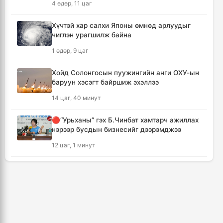
4 өдөр, 11 цаг
дамжуулалтын үеэр буудуулж амиа алджээ
7 цаг, 53 минут
Хүчтэй хар салхи Японы өмнөд арлуудыг
чиглэн урагшилж байна
Кумамотогийн газар хөдлөлтийн улмаас
1 өдөр, 9 цаг
амиа алдагсдын тоо 38-д хүрчээ
8 цаг, 44 минут
Хойд Солонгосын пуужингийн анги ОХУ-ын
баруун хэсэгт байршиж эхэллээ
Төр хувийн хэвшлийн түншлэлээр нийслэлд
14 цаг, 40 минут
хэрэгжүүлэх төслийн жагсаалтад өөрчлөлт
оруулах тухай хэлэлцэж байна
🔴“Урьханы” гэх Б.Чинбат хамтарч ажиллах
8 цаг, 55 минут
нэрээр бусдын бизнесийг дээрэмджээ
12 цаг, 1 минут
Монгол Улсын сагсан бөмбөгийн эрэгтэй
шигшээ баг Япон улсыг зорилоо
КОП17 хурлын үеэр таван дүүргийн 73
9 цаг, 38 минут
цэцэрлэг, 60 сургуульд зохицуулалт хийнэ
2 өдөр, 6 цаг
Татварын өрийг барагдуулахдаа орлогын
30 хувийг татвар төлөгчид үлдээхээр
ТАНИЛЦ: Наймдугаар сард олгох нийгмийн
хуульчилжээ