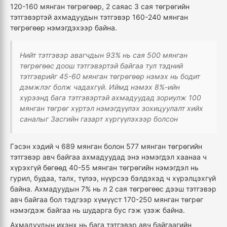
120-160 мянган төгрөгөөр, 2 саяас 3 сая төгрөгийн
тэтгэвэртэй ахмадуудын тэтгэвэр 160-240 мянган
төгрөгөөр нэмэгдэхээр байна.
Нийт тэтгэвэр авагчдын 93% нь сая 500 мянган
төгрөгөөс доош тэтгэвэртэй байгаа тул тэдний
тэтгэврийг 45-60 мянган төгрөгөөр нэмэх нь бодит
дэмжлэг болж чадахгүй. Иймд нэмэх 8%-ийн
хүрээнд бага тэтгэвэртэй ахмадуудад зориулж 100
мянган төгрөг хүртэл нэмэгдүүлэх зохицуулалт хийх
саналыг Засгийн газарт хүргүүлэхээр болсон
Гэсэн хэдий ч 689 мянган болон 577 мянган төгрөгийн
тэтгэвэр авч байгаа ахмадуудад энэ нэмэгдэл хаанаа ч
хүрэхгүй бөгөөд 40-55 мянган төгрөгийн нэмэгдэл нь
гурил, будаа, талх, түлээ, нүүрсээ бэлдэхэд ч хүрэлцэхгүй
байна. Ахмадуудын 7% нь л 2 сая төгрөгөөс дээш тэтгэвэр
авч байгаа бол тэдгээр хүмүүст 170-250 мянган төгрөг
нэмэгдэж байгаа нь шударга бус гэж үзэж байна.
Ахмадуудын ихэнх нь бага тэтгэвэр авч байгаагийн