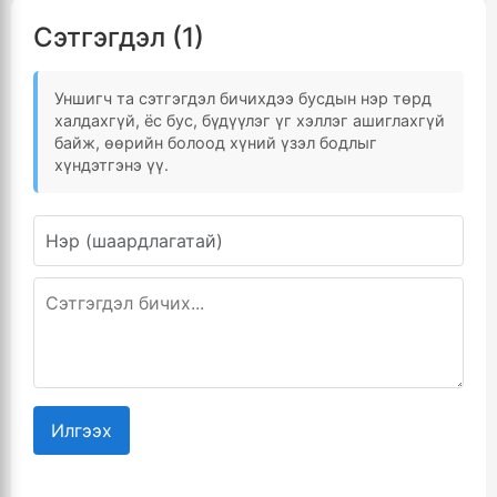
Сэтгэгдэл (1)
Уншигч та сэтгэгдэл бичихдээ бусдын нэр төрд
халдахгүй, ёс бус, бүдүүлэг үг хэллэг ашиглахгүй
байж, өөрийн болоод хүний үзэл бодлыг
хүндэтгэнэ үү.
Илгээх