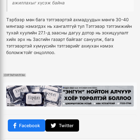
ажиллахыг хүсэж байна
Тэрбээр мөн бага тэтгэвэртэй ахмадуудын мөнгө 30-40
мянгаар нэмэгдэх нь хангалтгүй тул Тэтгэвэр тэтгэмжийн
тухай хуулийн 27.1-д заасны дагуу дотор нь зохицуулалт
хийх эрх нь Засгийн газарт байгааг сануулж, бага
тэтгэвэртэй хүмүүсийн тэтгэврийг ахиухан нэмэх
боломжтойг онцоллоо.
СУРТАЛЧИЛГАА
Facebook
Twitter