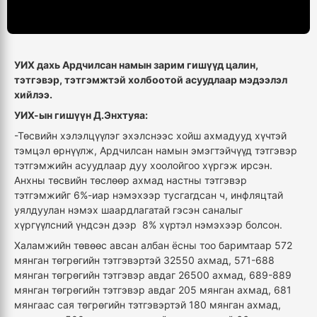
УИХ дахь Ардчилсан намын зарим гишүүд цалин,
тэтгэвэр, тэтгэмжтэй холбоотой асуудлаар мэдээлэл
хийлээ.
УИХ-ын гишүүн Д.Энхтуяа:
-Төсвийн хэлэлцүүлэг эхэлснээс хойш ахмадууд хүчтэй
тэмцэл өрнүүлж, Ардчилсан намын эмэгтэйчүүд тэтгэвэр
тэтгэмжийн асуудлаар дуу хоолойгоо хүргэж ирсэн.
Анхны төсвийн төслөөр ахмад настны тэтгэвэр
тэтгэмжийг 6%-иар нэмэхээр тусгагдсан ч, инфляцтай
уялдуулан нэмэх шаардлагатай гэсэн саналыг
хүргүүлсний үндсэн дээр 8% хүртэл нэмэхээр болсон.
Халамжийн төвөөс авсан албан ёсны тоо баримтаар 572
мянган төгрөгийн тэтгэвэртэй 32550 ахмад, 571-688
мянган төгрөгийн тэтгэвэр авдаг 26500 ахмад, 689-889
мянган төгрөгийн тэтгэвэр авдаг 205 мянган ахмад, 681
мянгаас сая төгрөгийн тэтгэвэртэй 180 мянган ахмад,