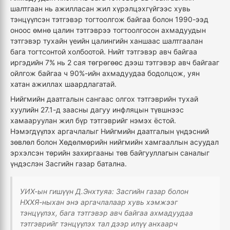
шалтгаан нь ажилласан жил хүрэлцэхгүйгээс хувь
тэнцүүлсэн тэтгэвэр тогтоолгож байгаа болон 1990-ээд
оноос өмнө цалин тэтгэврээ тогтоолгосон ахмадуудын
тэтгэвэр тухайн үеийн цалингийн ханшаас шалтгаалан
бага тогтсонтой холбоотой. Нийт тэтгэвэр авч байгаа
иргэдийн 7% нь 2 сая төгрөгөөс дээш тэтгэвэр авч байгааг
ойлгож байгаа ч 90%-ийн ахмадуудаа бодолцож, уян
хатан ажиллах шаардлагатай.
Нийгмийн даатгалын сангаас олгох тэтгэврийн тухай
хуулийн 27.1-д заасны дагуу инфляцын түвшнээс
хамааруулан жил бүр тэтгэврийг нэмэх ёстой.
Нэмэгдүүлэх аргачлалыг Нийгмийн даатгалын үндэсний
зөвлөл болон Хөдөлмөрийн нийгмийн хамгааллын асуудал
эрхэлсэн төрийн захиргааны төв байгууллагын саналыг
үндэслэн Засгийн газар батална.
УИХ-ын гишүүн Д.Энхтуяа: Засгийн газар болон
НХХЯ-ныхан энэ аргачлалаар хувь хэмжээг
тэнцүүлэх, бага тэтгэвэр авч байгаа ахмадуудаа
тэтгэврийг тэнцүүлэх тал дээр илүү анхаарч