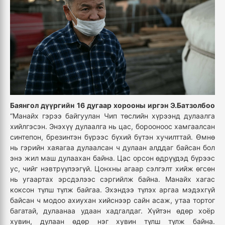
Баянгол дүүргийн 16 дугаар хорооны иргэн Э.Батзолбоо
“Манайх гэрээ байгуулан Чип төслийн хүрээнд дулаалга
хийлгэсэн. Энэхүү дулаалга нь цас, борооноос хамгаалсан
синтепон, брезинтэн бүрээс бүхий бүтэн хучилттай. Өмнө
нь гэрийн хаяагаа дулаалсан ч дулаан алддаг байсан бол
энэ жил маш дулаахан байна. Цас орсон өдрүүдэд бүрээс
ус, чийг нэвтрүүлээгүй. Цонхны агаар сэлгэлт хийж өгсөн
нь угаартах эрсдэлээс сэргийлж байна. Манайх хагас
коксон түлш түлж байгаа. Эхэндээ түлэх аргаа мэдэхгүй
байсан ч модоо ахиухан хийснээр сайн асаж, утаа тортог
багатай, дулаанаа удаан хадгалдаг. Хүйтэн өдөр хоёр
хувин, дулаан өдөр нэг хувин түлш түлж байна.