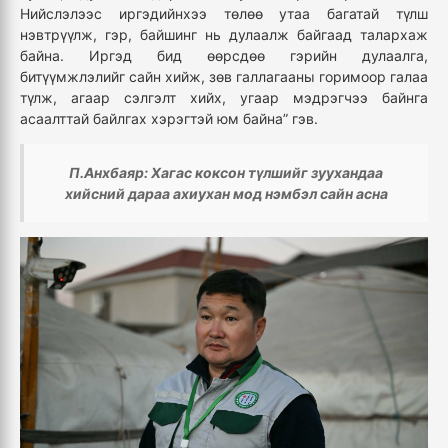
Нийслэлээс иргэдийнхээ төлөө утаа багатай түлш
нэвтрүүлж, гэр, байшинг нь дулаалж байгаад талархаж
байна. Иргэд бид өөрсдөө гэрийн дулаалга,
битүүмжлэлийг сайн хийж, зөв галлагааны горимоор галаа
түлж, агаар сэлгэлт хийх, угаар мэдрэгчээ байнга
асаалттай байлгах хэрэгтэй юм байна” гэв.
П.Анхбаяр: Хагас коксон түлшийг зуухандаа
хийсний дараа ахиухан мод нэмбэл сайн асна