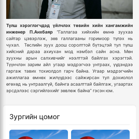
Түлш хэрэглэгчдэд үйлчлэх төвийн хийн хангамжийн
инженер П.Анхбаяр
“Галлагаа хийхийн өмнө зуухаа
сайтар цэвэрлэж, зөв галлагааны горимоор түлэх нь
чухал. Төслийн зуух доош соролттой бүтэцтэй тул түлш
хийсний дараа ахиухан мод нэмбэл сайн асна. Мөн
зуухны арын салхивчийг нээлттэй байлгах хэрэгтэй.
Түүнчлэн зарим айл угаар мэдрэгчээ унтраах, үүдэндээ
гаргаж тавих тохиолдол гарч байна. Угаар мэдрэгчийн
ажиллагаа өмнөх жилүүдээс сайжирсан тул дохиолол
өгөхөд нь унтраалгүй, байнга асаалттай байлгаж, угаартах
эрсдэлээс сэргийлэхийг зөвлөж байна” гэсэн юм.
Зургийн цомог