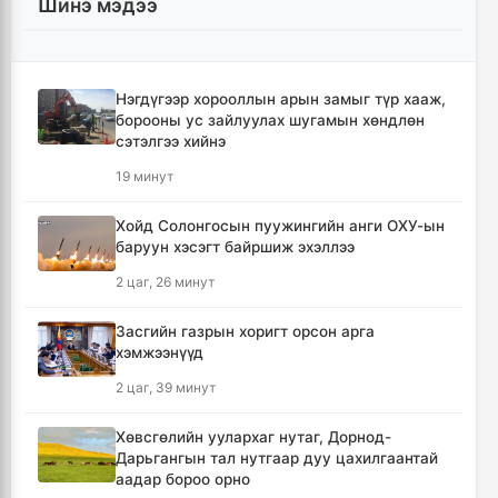
Шинэ мэдээ
Нэгдүгээр хорооллын арын замыг түр хааж,
борооны ус зайлуулах шугамын хөндлөн
сэтэлгээ хийнэ
19 минут
Хойд Солонгосын пуужингийн анги ОХУ-ын
баруун хэсэгт байршиж эхэллээ
2 цаг, 26 минут
Засгийн газрын хоригт орсон арга
хэмжээнүүд
2 цаг, 39 минут
Хөвсгөлийн уулархаг нутаг, Дорнод-
Дарьгангын тал нутгаар дуу цахилгаантай
аадар бороо орно