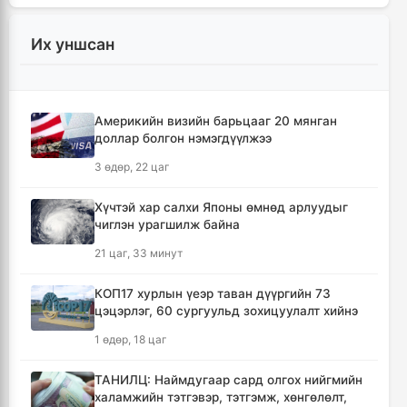
2 цаг, 55 минут
Их уншсан
Татварын өртэй шатахуун импортлогч ААН-
үүдийн дансыг битүүмжлэхгүй
12 цаг, 48 минут
Америкийн визийн барьцааг 20 мянган
доллар болгон нэмэгдүүлжээ
АНУ-ын Элчин сайдын яам нэн
шаардлагагүй бол Монгол Улс руу аялахгүй
3 өдөр, 22 цаг
байхыг иргэддээ зөвлөжээ
18 цаг
Хүчтэй хар салхи Японы өмнөд арлуудыг
чиглэн урагшилж байна
Зүүн Азийн эрэгтэйчүүдийн волейболын
21 цаг, 33 минут
аварга шалгаруулах тэмцээн эхэллээ
18 цаг, 36 минут
КОП17 хурлын үеэр таван дүүргийн 73
цэцэрлэг, 60 сургуульд зохицуулалт хийнэ
🔴 ЗГ: Иргэд, ААН-үүд бензин, шатахууныг
1 өдөр, 18 цаг
хүссэн хэмжээгээрээ улсын хилээр оруулж
ирэх боломжтой
ТАНИЛЦ: Наймдугаар сард олгох нийгмийн
20 цаг, 50 минут
халамжийн тэтгэвэр, тэтгэмж, хөнгөлөлт,