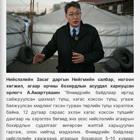
Нийслэлийн Засаг даргын Нийгмийн салбар, ногоон
хөгжил, агаар орчны бохирдлын асуудал хариуцсан
орлогч А.Амартүвшин
“Өнөөдрийн байдлаар иргэд
сайжруулсан шахмал түлш, хагас коксон түлш, угааж
баяжуулсан мидлинг гэсэн гурван төрлийн түлш хэрэглэж
байна. 12 дугаар сараас эхлэн хагас коксон түлшийг
дангаар нь хэрэглэх бөгөөд энэ үеэс нийслэлийн агаарын
бохирдлын судалгааг өнгөрсөн жилтэй харьцуулан
гаргаж, олон нийтэд мэдээлнэ. Өнөөдрийн байдлаар
нийслэлийн хэмжээнд агаарын бохирдол 5–10 хувиар