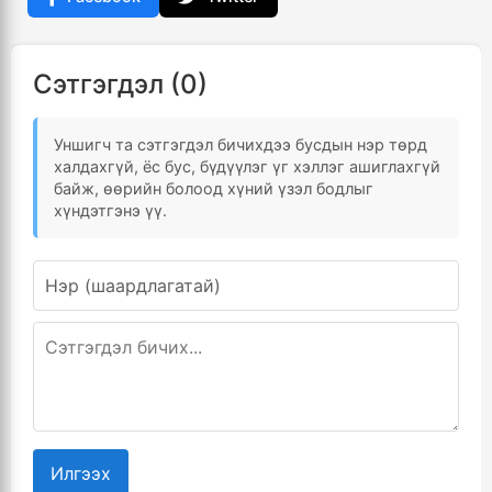
Сэтгэгдэл (0)
Уншигч та сэтгэгдэл бичихдээ бусдын нэр төрд
халдахгүй, ёс бус, бүдүүлэг үг хэллэг ашиглахгүй
байж, өөрийн болоод хүний үзэл бодлыг
хүндэтгэнэ үү.
Илгээх