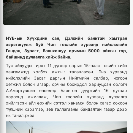
НҮБ-ын Хүүхдийн сан, Дэлхийн банктай хамтран
хэрэгжүүлж буй Чип төслийн хүрээнд нийслэлийн
Гандан, Зурагт, Баянхошуу орчмын 5000 айлын гэр,
байшинд дулаалга хийж байна.
Тус айлуудыг ирэх 11 дүгээр сарын 15-наас төвийн хийн
хангамжид холбох ажлыг төлөвлөсөн. Энэ хүрээнд
нийслэлийн Засаг даргын Нийгмийн салбар, ногоон
хөгжил болон агаар, орчны бохирдол хариуцсан орлогч
А.Амартүвшин өнөөдөр Баянгол дүүргийн 16 дугаар
хороонд ажиллаж, Чип төслийн хүрээнд дулаалга
хийлгэсэн айл өрхийн сэтгэл ханамж болон хагас коксон
түлшний хэрэглээ, зөв галлагааны байдалтай газар дээр
нь танилцжээ.