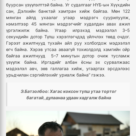
буурсан үзүүлэлттэй байна. Уг судалгааг НҮБ-ын Хүүхдийн
сан, Дэлхийн банктай хамтран хийж байгаа. Мөн 122
мянган айлд ухаалаг угаар мэдрэгч суурилуулж,
нэмэлтээр 45 мянган мэдрэгчийг худалдан авах ажил
үргэлжилж байна. Угаар илрэхэд мэдээлэл 3–5
секундийн дотор Түлш хэрэглэгчдэд үйлчлэх төвд очдог.
Гэрээт ажилтнууд тухайн айл руу холбогдож мэдээлэл
өгч байна. Хэрэв утсаа аваагүй тохиолдолд хамгийн ойр
байгаа ажилтнууд 5–7 минутын дотор очиж тусламж
үзүүлж байна. Иргэдийг албан ёсны эх сурвалжаас
мэдээлэл авч, зөв галлагаа хийж, угаартах эрсдэлээс
урьдчилан сэргийлэхийг уриалж байна” гэжээ.
Э.Батзолбоо: Хагас коксон түлш утаа тортог
багатай, дулаанаа удаан хадгалж байна