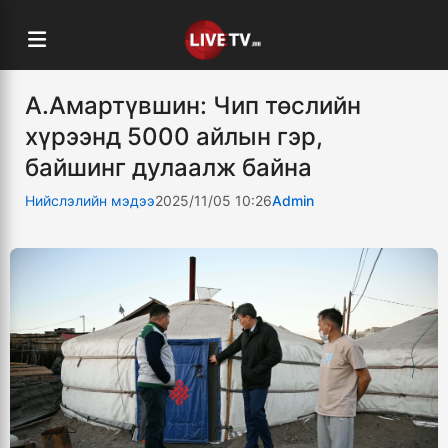
А.Амартүвшин: Чип төслийн
хүрээнд 5000 айлын гэр,
байшинг дулаалж байна
Нийслэлийн мэдээ
2025/11/05 10:26
Admin