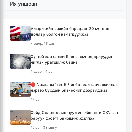
Их уншсан
УИХ-ын гишүүд БНСУ-ын Үндэсний
Ассамблейн гишүүдийг хүлээн авч уулзлаа
12 цаг, 25 минут
Америкийн визийн барьцааг 20 мянган
доллар болгон нэмэгдүүлжээ
Мексикийн ТикТок-чин шууд
4 өдөр, 16 цаг
дамжуулалтын үеэр буудуулж амиа алджээ
12 цаг, 52 минут
Хүчтэй хар салхи Японы өмнөд арлуудыг
чиглэн урагшилж байна
Кумамотогийн газар хөдлөлтийн улмаас
1 өдөр, 14 цаг
амиа алдагсдын тоо 38-д хүрчээ
13 цаг, 43 минут
🔴“Урьханы” гэх Б.Чинбат хамтарч ажиллах
нэрээр бусдын бизнесийг дээрэмджээ
Төр хувийн хэвшлийн түншлэлээр нийслэлд
17 цаг
хэрэгжүүлэх төслийн жагсаалтад өөрчлөлт
оруулах тухай хэлэлцэж байна
Хойд Солонгосын пуужингийн анги ОХУ-ын
13 цаг, 53 минут
баруун хэсэгт байршиж эхэллээ
19 цаг, 38 минут
Монгол Улсын сагсан бөмбөгийн эрэгтэй