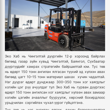
Эко Хаб нь Чингэлтэй дүүргийн 12-р хороонд байрлах
бөгөөд газар зүйн хувьд Чингэлтэй, Баянгол, Сүхбаатар
дүүргүүдийг хамрах стратегийн байршилтай юм. Тус төв
нь өдөрт 150 тонн ангилан ялгасан түүхий эд хүлээн авах
бөгөөд цагт 10–15 тонн материал шахах хүчин чадалтай.
Нэг дүүрэг өдөрт дунджаар 300–350 тонн хог хаягдлыг
хогийн цэг рүү ачуулдаг тул Эко Хаб нь гурван дүүргээс
өдөрт 150 тонн ангилсан хог хаягдлыг хүлээн авах замаар
хогийн цэгийн ачааллыг бууруулж, хөрсний бохирдлоос
урьдчилан сэргийлэх чухал үүрэг гүйцэтгэнэ.
Тус төв нь хог ангилан ялгаж, дахин болосруулалтад