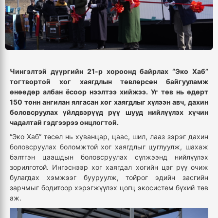
Чингэлтэй дүүргийн 21-р хороонд байрлах “Эко Хаб”
тогтвортой хог хаягдлын төвлөрсөн байгууламж
өнөөдөр албан ёсоор нээлтээ хийжээ. Уг төв нь өдөрт
150 тонн ангилан ялгасан хог хаягдлыг хүлээн авч, дахин
боловсруулах үйлдвэрүүд рүү шууд нийлүүлэх хүчин
чадалтай гэдгээрээ онцлогтой.
“Эко Хаб” төсөл нь хуванцар, цаас, шил, лааз зэрэг дахин
боловсруулах боломжтой хог хаягдлыг цуглуулж, шахаж
бэлтгэн цаашдын боловсруулах сүлжээнд нийлүүлэх
зорилготой. Ингэснээр хог хаягдал хогийн цэг рүү очиж
булагдах хэмжээг бууруулж, тойрог эдийн засгийн
зарчмыг бодитоор хэрэгжүүлэх цогц экосистем бүхий төв
аж.