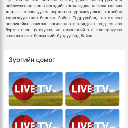
нийлүүлэхээс гадна иргэдийг хог хаягдлаа ангилж хэвших
дадлыг төлөвшүүлэх зорилгоор урамшууллын хөтөлбөр
хэрэгжүүлэхээр бэлтгэж байна. Тодруулбал, гар утасны
аппликейшн ашиглан ангилсан хог хаягдлаа төвд тушаах
бүртээ оноо цуглуулах, их хэмжээний хог тээвэрлүүлэх
захиалга өгөх боломжийг бүрдүүлээд байна.
Зургийн цомог