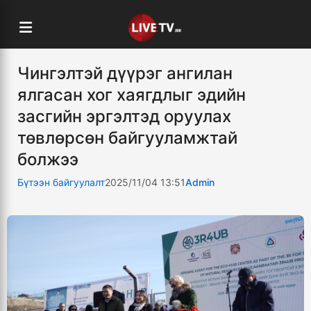
Чингэлтэй дүүрэг ангилан
ялгасан хог хаягдлыг эдийн
засгийн эргэлтэд оруулах
төвлөрсөн байгууламжтай
болжээ
Бүтээн байгуулалт
2025/11/04 13:51
Admin