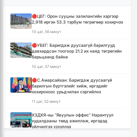
🔴ЦЕГ: Орон сууцны залилангийн хэргээр
2,918 иргэн 53.3 тэрбум төгрөгөөр хохирчээ
10 цаг, 56 минут
🔴УБЕГ: Баригдаж дуусаагүй барилгууд
давхардсан тоогоор 21.2 их наяд төгрөгийн
барьцаанд байна
10 цаг, 57 минут
🔴С.Амарсайхан: Баригдаж дуусаагүй
барилгын бүртгэлийг хийж, иргэдийг
хохирохоос урьдчилан сэргийлнэ
11 цаг, 52 минут
ХЗДХЯ-ны “Явуулын оффис” Нарантуул
худалдааны төвд ажиллаж, иргэдэд
үйлчилгээ үзүүллээ
12 цаг