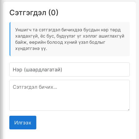
Сэтгэгдэл (0)
Уншигч та сэтгэгдэл бичихдээ бусдын нэр төрд
халдахгүй, ёс бус, бүдүүлэг үг хэллэг ашиглахгүй
байж, өөрийн болоод хүний үзэл бодлыг
хүндэтгэнэ үү.
Илгээх