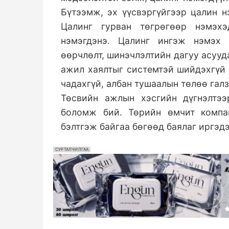
Бүтээмж, эх үүсвэргүйгээр цалин н
Цалинг гурван төгрөгөөр нэмэх
нэмэгдэнэ. Цалинг ингэж нэмэх 
өөрчлөлт, шинэчлэлтийн дагуу асууд
ажил хаялтыг системтэй шийдэхгүй 
чадахгүй, албан тушаалын төлөө гал
Төсвийн ажлын хэсгийн дүгнэлтээ
боломж бий. Төрийн өмчит компан
бэлтгэж байгаа бөгөөд баялаг иргэд
СУРТАЛЧИЛГАА