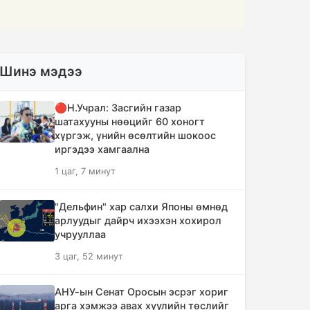
Шинэ мэдээ
🔴Н.Учрал: Засгийн газар
шатахууны нөөцийг 60 хоногт
хүргэж, үнийн өсөлтийн шокоос
иргэдээ хамгаална
1 цаг, 7 минут
"Дельфин" хар салхи Японы өмнөд
арлуудыг дайрч ихээхэн хохирол
учрууллаа
3 цаг, 52 минут
АНУ-ын Сенат Оросын эсрэг хориг
арга хэмжээ авах хуулийн төслийг