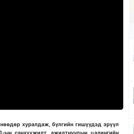
нөөдөр хуралдаж, бүлгийн гишүүдэд эрүүл
Д-ын санхүүжилт, ажилтнуудын цалингийн