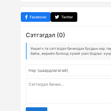
Facebook
Twitter
Сэтгэгдэл (0)
Уншигч та сэтгэгдэл бичихдээ бусдын нэр төр
байж, өөрийн болоод хүний үзэл бодлыг хүнд