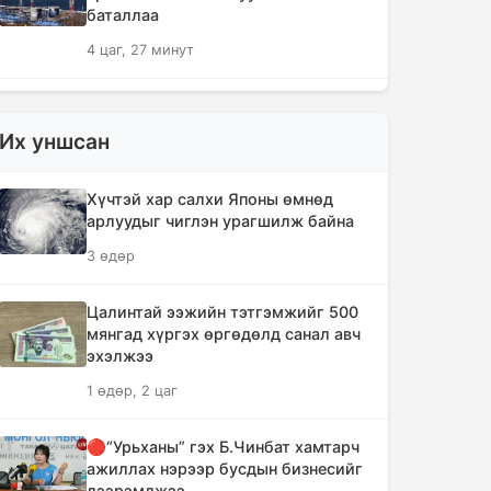
баталлаа
4 цаг, 27 минут
Сэлэнгэ аймагт 70 МВт-ын
Дулааны цахилгаан станцыг ирэх
Их уншсан
сард ашиглалтад оруулна
4 цаг, 39 минут
Хүчтэй хар салхи Японы өмнөд
арлуудыг чиглэн урагшилж байна
Шүлхийн дархлаажуулалтыг
3 өдөр
Монголд үйлдвэрлэсэн вакцинаар
хийнэ
Цалинтай ээжийн тэтгэмжийг 500
4 цаг, 49 минут
мянгад хүргэх өргөдөлд санал авч
эхэлжээ
КОП17 хурлын санхүү, бүртгэл,
1 өдөр, 2 цаг
визийн мэдээллийг олон нийтэд
нээлттэй хүргэж байна
🔴“Урьханы” гэх Б.Чинбат хамтарч
5 цаг, 20 минут
ажиллах нэрээр бусдын бизнесийг
дээрэмджээ