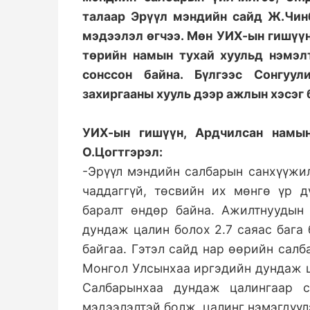
талаар Эрүүл мэндийн сайд Ж.Чин
мэдээлэл өгчээ. Мөн УИХ-ын гишүү
төрийн намын тухай хуульд нэмэл
сонссон байна. Бүлгээс Сонгуул
захиргааны хууль дээр ажлын хэсэг 
УИХ-ын гишүүн, Ардчилсан намы
О.Цогтгэрэл:
-Эрүүл мэндийн салбарын санхүүжил
чаддаггүй, төсвийн их мөнгө үр д
баралт өндөр байна. Ажилтнуудын
дундаж цалин болох 2.7 саяас бага
байгаа. Гэтэл сайд нар өөрийн салб
Монгол Улсынхаа иргэдийн дундаж ц
Салбарынхаа дундаж цалингаар 
мэдээлэлтэй болж, цалинг нэмэгдүүл