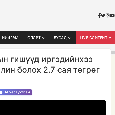
НИЙГЭМ
СПОРТ
БУСАД
LIVE CONTENT
СУ
ын гишүүд иргэдийнхээ
лин болох 2.7 сая төгрөг
AI хөрвүүлсэн