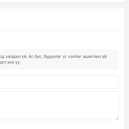
д халдахгүй, ёс бус, бүдүүлэг үг хэллэг ашиглахгүй
этгэнэ үү.