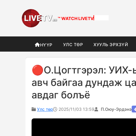
™ WATCH
LIVETV
УЛС ТӨР
ХУУЛЬ ЭРХЗҮЙ
НҮҮР
🔴О.Цогтгэрэл: УИХ-
авч байгаа дундаж ца
авдаг болъё
Улс төр
2025/11/03 13:59
П.Оюу-Эрдэнэ