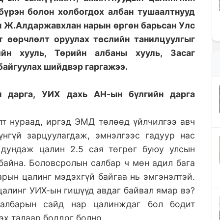
бүрэн болон холбогдох албан тушаалтнууд
н Ж.Алдаржавхлан нарын өргөн барьсан Улс
т өөрчлөлт оруулах төслийн танилцуулгыг
ийн хууль, Төрийн албаны хууль, Засаг
байгуулах шийдвэр гаргажээ.
н дарга, УИХ дахь АН-ын бүлгийн дарга
т нураад, иргэд ЭМД төлөөд үйлчилгээ авч
үнгүй зарцуулагдаж, эмнэлгээс гадуур нас
 дундаж цалин 2.5 сая төгрөг буюу улсын
 байна. Боловсролын салбар ч мөн адил бага
арын цалинг мэдэхгүй байгаа нь эмгэнэлтэй.
алинг УИХ-ын гишүүд авдаг байвал ямар вэ?
салбарын сайд нар цалинждаг бол бодит
эх талаар боддог болно.