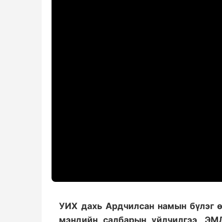
УИХ дахь Ардчилсан намын бүлэг ө
мэндийн салбарын үйлчилгээ, ЭМ