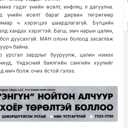
эмнэ гэдэг үнийн өсөлт, инфляц л дагуулна.
эд үнийн өсөлт бараг дөрвөн төгрөгөөр
ямар ч хэрэгцээ шаардлагагүй. Бүтцийн
алд хандах хэрэгтэй. Багш, эмч нарын цалин,
бол дуусахгүй. МАН олонх болоод засаглаж
зуурч байна.
р урсгал зардлыг бууруулж, цалин нэмэх
иуд, Үндэсний баялгийн сангийн хуулийг
эд өмч болж очих ёстой гэлээ.