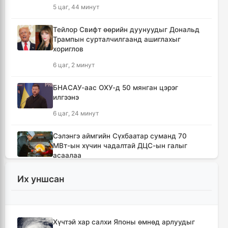
5 цаг, 44 минут
Тейлор Свифт өөрийн дуунуудыг Дональд
Трампын сурталчилгаанд ашиглахыг
хориглов
6 цаг, 2 минут
БНАСАУ-аас ОХУ-д 50 мянган цэрэг
илгээнэ
6 цаг, 24 минут
Сэлэнгэ аймгийн Сүхбаатар суманд 70
МВт-ын хүчин чадалтай ДЦС-ын галыг
асаалаа
7 цаг, 55 минут
Их уншсан
Иран Оман улстай тээврийн чиглэлээр
тохиролцоонд хүрсэн ч Ормузын хоолойг
нээхгүй гэв
Хүчтэй хар салхи Японы өмнөд арлуудыг