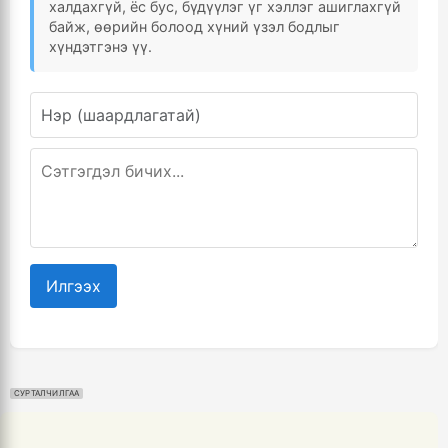
халдахгүй, ёс бус, бүдүүлэг үг хэллэг ашиглахгүй
байж, өөрийн болоод хүний үзэл бодлыг
хүндэтгэнэ үү.
Илгээх
СУРТАЛЧИЛГАА