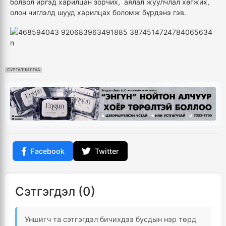
болвол иргэд харилцан зорчих, аялал жуулчлал хөгжих,
олон чиглэлд шууд харилцах боломж бүрдэнэ гэв.
СУРТАЛЧИЛГАА
Facebook
Twitter
Сэтгэгдэл (0)
Уншигч та сэтгэгдэл бичихдээ бусдын нэр төрд