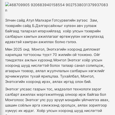
Элчин сайд Атул Малхари Готсурвегийн зүгээс Зам,
тээврийн сайд Б.Дэлгэрсайхныг хүлээн авч уулзаж
байгаад талархал илэрхийлээд хоёр улсын тээврийн
салбарын хамтын ажиллагааг өргөжүүлэн хөгжүүлэхэд
идэвхтэй хамтран ажиллах болно гэлээ.
Мөн 2025 онд Монгол, Энэтхэгийн хооронд дипломат
харилцаа тогтоосны түүхт 70 жилийн ой тохионо. Ойг
тэмдэглэх ажлын хүрээнд Монгол Энэтхэг хоёр улсын
хооронд шууд нислэгтэй болох талаар санал солилцож,
агаарын тээвэр, аялал жуулчлалын салбарын хөгжлийг
эрчимжүүлэх тухай ярилцлаа. Тухайлбал, Монгол,
Энэтхэгийн хооронд ирэх, аялах иргэд олон бий.
Энэтхэг улсаас газрын тос, мэдээлэл технологи зэрэг
салбарт ажиллах мэргэжилтнүүд олноор ирж байгаа бол
Монголоос Энэтхэг улс руу эрүүл мэндийн үйлчилгээ авах,
шашин соёлын арга хэмжээнд оролцох, аялах зорилгоор
хүмүүс их ирдэг. Хоёр улсын хооронд шууд нислэгтэй