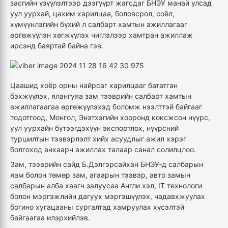
засгийн үзүүлэлтээр дээгүүрт жагсдаг БНЭУ манай улсад
уул уурхай, цахим харилцаа, боловсрол, соёл,
хүмүүнлэгийн бүхий л салбарт хамтын ажиллагааг
өргөжүүлэн хөгжүүлэх чиглэлээр хамтран ажиллаж
ирсэнд баяртай байна гэв.
Цаашид хоёр орны найрсаг харилцааг бататган
бэхжүүлэх, ялангуяа зам тээврийн салбарт хамтын
ажиллагаагаа өргөжүүлэхэд боломж нээлттэй байгааг
тодотгоод, Монгол, Энэтхэгийн хооронд коксжсон нүүрс,
уул уурхайн бүтээгдэхүүн экспортлох, нүүрсний
туршилтын тээвэрлэлт хийх асуудлыг ажил хэрэг
болгоход анхаарч ажиллах талаар санал солилцлоо.
Зам, тээврийн сайд Б.Дэлгэрсайхан БНЭУ-д салбарын
яам болон төмөр зам, агаарын тээвэр, авто замын
салбарын алба хаагч залуусаа Англи хэл, IT технологи
болон мэргэжлийн дагуух мэргэшүүлэх, чадавхжуулах
богино хугацааны сургалтад хамруулах хүсэлтэй
байгаагаа илэрхийлэв.