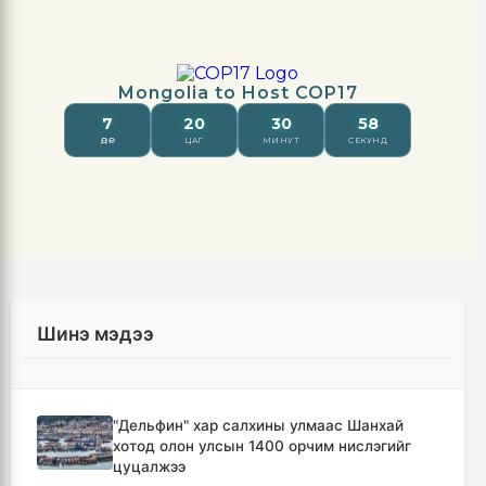
Шинэ мэдээ
"Дельфин" хар салхины улмаас Шанхай
хотод олон улсын 1400 орчим нислэгийг
цуцалжээ