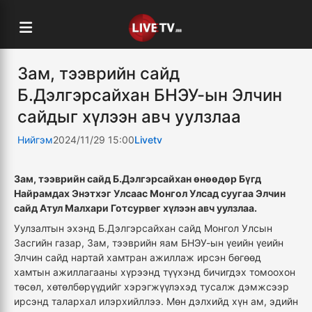
Зам, тээврийн сайд
Б.Дэлгэрсайхан БНЭУ-ын Элчин
сайдыг хүлээн авч уулзлаа
Нийгэм
2024/11/29 15:00
Livetv
Зам, тээврийн сайд Б.Дэлгэрсайхан өнөөдөр Бүгд
Найрамдах Энэтхэг Улсаас Монгол Улсад суугаа Элчин
сайд Атул Малхари Готсурвег хүлээн авч уулзлаа.
Уулзалтын эхэнд Б.Дэлгэрсайхан сайд Монгол Улсын
Засгийн газар, Зам, тээврийн яам БНЭУ-ын үеийн үеийн
Элчин сайд нартай хамтран ажиллаж ирсэн бөгөөд
хамтын ажиллагааны хүрээнд түүхэнд бичигдэх томоохон
төсөл, хөтөлбөрүүдийг хэрэгжүүлэхэд тусалж дэмжсээр
ирсэнд талархал илэрхийллээ. Мөн дэлхийд хүн ам, эдийн