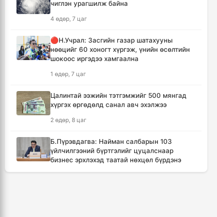
11 цаг, 38 минут
чиглэн урагшилж байна
4 өдөр, 7 цаг
Канадын Британийн Колумб мужид ойн
түймрийн улмаас онц байдал зарлав
🔴Н.Учрал: Засгийн газар шатахууны
12 цаг, 10 минут
нөөцийг 60 хоногт хүргэж, үнийн өсөлтийн
шокоос иргэдээ хамгаална
Төвийн аймгуудын ихэнх нутгаар дуу
1 өдөр, 7 цаг
цахилгаантай аадар бороо орно
13 цаг, 6 минут
Цалинтай ээжийн тэтгэмжийг 500 мянгад
хүргэх өргөдөлд санал авч эхэлжээ
Хотын дарга асан Х.Нямбаатар улсын заан
2 өдөр, 8 цаг
Д.Алтанцоожид хүндэтгэл үзүүлэх наадамд
оролцлоо
Б.Пүрэвдагва: Найман салбарын 103
22 цаг, 42 минут
үйлчилгээний бүртгэлийг цуцалснаар
бизнес эрхлэхэд таатай нөхцөл бүрдэнэ
🔴Улсын ахлах засуул Т.Хэнбатад
2 өдөр, 6 цаг
хүндэтгэл үзүүлж, 10 сая төгрөг бэлэглэлээ
23 цаг, 42 минут
🔴“Урьханы” гэх Б.Чинбат хамтарч ажиллах
нэрээр бусдын бизнесийг дээрэмджээ
🔴Сэлэнгэ аймгийн “Таван хан” дэвжээний