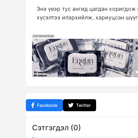
Энэ үеэр тус ангид цагдан хоригдож 
хүсэлтээ илэрхийлж, хариуцсан шүүгч
СУРТАЛЧИЛГАА
Facebook
Twitter
Сэтгэгдэл (0)