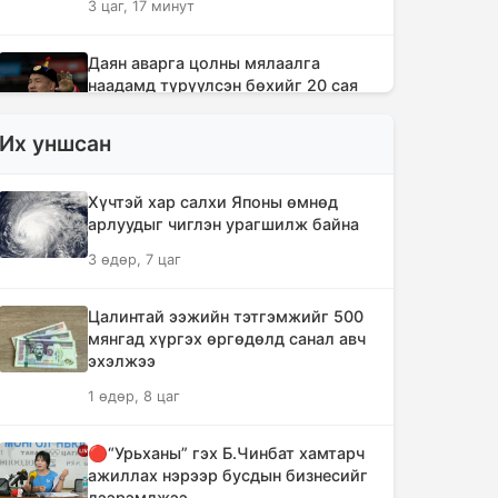
3 цаг, 17 минут
Даян аварга цолны мялаалга
наадамд түрүүлсэн бөхийг 20 сая
төгрөгөөр байлна
Их уншсан
6 цаг, 12 минут
🔴Н.Учрал: Засгийн газар
Хүчтэй хар салхи Японы өмнөд
шатахууны нөөцийг 60 хоногт
арлуудыг чиглэн урагшилж байна
хүргэж, үнийн өсөлтийн шокоос
3 өдөр, 7 цаг
иргэдээ хамгаална
7 цаг, 49 минут
Цалинтай ээжийн тэтгэмжийг 500
мянгад хүргэх өргөдөлд санал авч
"Дельфин" хар салхи Японы өмнөд
эхэлжээ
арлуудыг дайрч ихээхэн хохирол
1 өдөр, 8 цаг
учрууллаа
10 цаг, 34 минут
🔴“Урьханы” гэх Б.Чинбат хамтарч
ажиллах нэрээр бусдын бизнесийг
АНУ-ын Сенат Оросын эсрэг хориг
дээрэмджээ