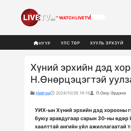
™ WATCH
LIVETV
УЛС ТӨР
ХУУЛЬ ЭРХЗҮЙ
НҮҮР
Хүний эрхийн дэд хо
Н.Өнөрцэцэгтэй уулз
Нийгэм
2024/10/26 16:16
П.Оюу-Эрдэнэ
УИХ-ын Хүний эрхийн дэд хорооны г
буюу аравдугаар сарын 30-ны өдөр 
хаалттай ангийн үйл ажиллагаатай 