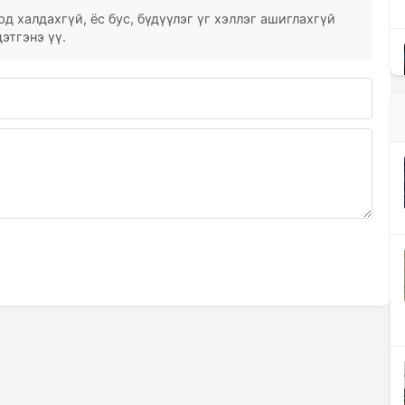
д халдахгүй, ёс бус, бүдүүлэг үг хэллэг ашиглахгүй
этгэнэ үү.