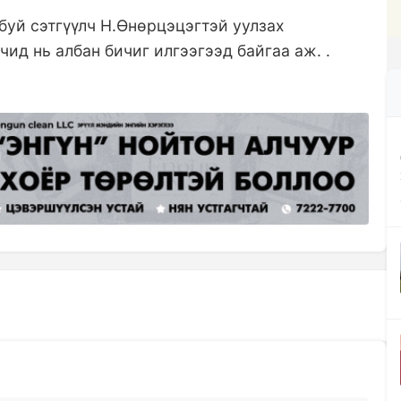
буй сэтгүүлч Н.Өнөрцэцэгтэй уулзах
ид нь албан бичиг илгээгээд байгаа аж. .