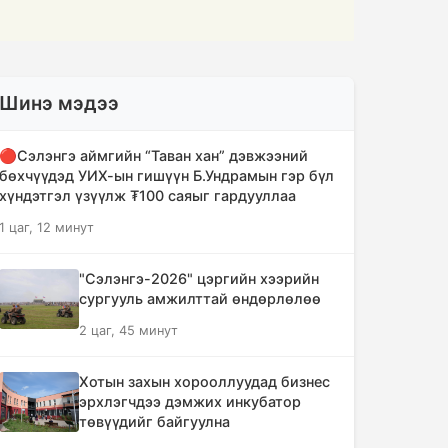
Шинэ мэдээ
🔴Сэлэнгэ аймгийн “Таван хан” дэвжээний
бөхчүүдэд УИХ-ын гишүүн Б.Ундрамын гэр бүл
хүндэтгэл үзүүлж ₮100 саяыг гардууллаа
1 цаг, 12 минут
"Сэлэнгэ-2026" цэргийн хээрийн
сургууль амжилттай өндөрлөлөө
2 цаг, 45 минут
Хотын захын хорооллуудад бизнес
эрхлэгчдээ дэмжих инкубатор
төвүүдийг байгуулна