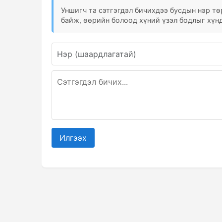
Уншигч та сэтгэгдэл бичихдээ бусдын нэр төр
байж, өөрийн болоод хүний үзэл бодлыг хүнд
Илгээх