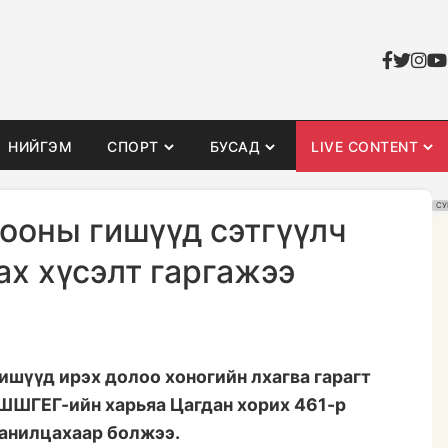
НИЙГЭМ
СПОРТ
БУСАД
LIVE CONTENT
СУ
рооны гишүүд сэтгүүлч
ах хүсэлт гаргажээ
ишүүд ирэх долоо хоногийн лхагва гарагт
ШШГЕГ-ийн харьяа Цагдан хорих 461-р
танилцахаар болжээ.