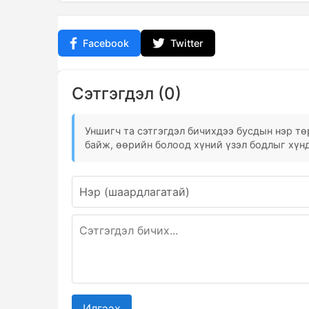
Facebook
Twitter
Сэтгэгдэл (0)
Уншигч та сэтгэгдэл бичихдээ бусдын нэр төр
байж, өөрийн болоод хүний үзэл бодлыг хүнд
Илгээх