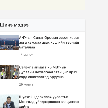
Шинэ мэдээ
АНУ-ын Сенат Оросын эсрэг хориг
арга хэмжээ авах хуулийн төслийг
баталлаа
16 минут
Сэлэнгэ аймагт 70 МВт-ын
Дулааны цахилгаан станцыг ирэх
сард ашиглалтад оруулна
29 минут
Шүлхийн дархлаажуулалтыг
Монголд үйлдвэрлэсэн вакцинаар
хийнэ