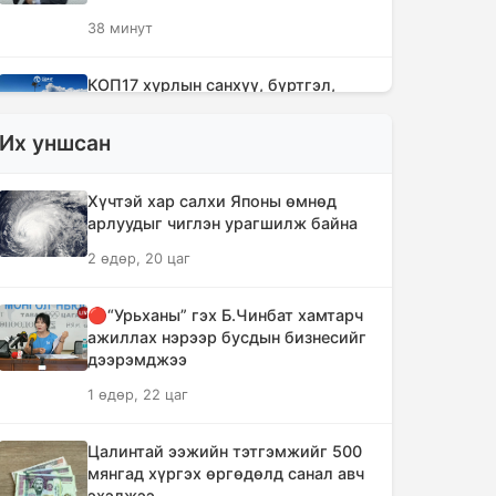
38 минут
КОП17 хурлын санхүү, бүртгэл,
визийн мэдээллийг олон нийтэд
нээлттэй хүргэж байна
Их уншсан
1 цаг, 9 минут
Хүчтэй хар салхи Японы өмнөд
Монгол-Хятадын сэтгүүлчдийн 16
арлуудыг чиглэн урагшилж байна
дугаар форум есдүгээр сард болно
2 өдөр, 20 цаг
1 цаг, 15 минут
🔴“Урьханы” гэх Б.Чинбат хамтарч
Хүннү гүрний голомт нутгаас хүчит
ажиллах нэрээр бусдын бизнесийг
бөхчүүдийн домог үргэлжилнэ
дээрэмджээ
1 цаг, 20 минут
1 өдөр, 22 цаг
Улаанбаатар хотод үүлшинэ, бороо
Цалинтай ээжийн тэтгэмжийг 500
орохгүй
мянгад хүргэх өргөдөлд санал авч
эхэлжээ