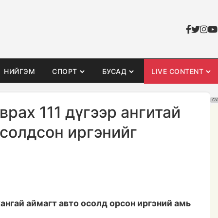
НИЙГЭМ
СПОРТ
БУСАД
LIVE CONTENT
СУ
врах 111 дүгээр ангитай
осолдсон иргэнийг
ангай аймагт авто осолд орсон иргэний амь