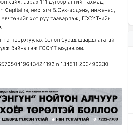
н хайх, аврах 111 дүгээр ангийн ахмад,
n Capitaine, нисгэгч Б.Сүх-эрдэнэ, инженер,
д өвчтөнийг хот руу тээвэрлэж, ГССҮТ-ийн
.
г тогтворжуулах болон бусад шаардлагатай
үүлж байна гэж ГССҮТ мэдээлэв.