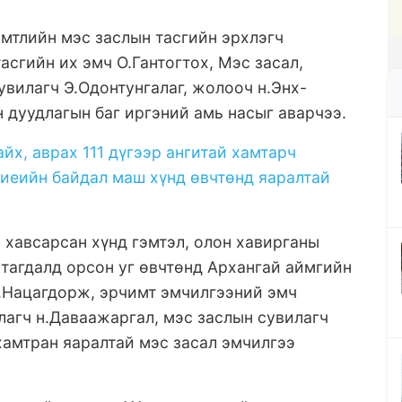
мтлийн мэс заслын тасгийн эрхлэгч
сгийн их эмч О.Гантогтох, Мэс засал,
увилагч Э.Одонтунгалаг, жолооч н.Энх-
 дуудлагын баг иргэний амь насыг аварчээ.
айх, аврах 111 дүгээр ангитай хамтарч
биеийн байдал маш хүнд өвчтөнд яаралтай
хавсарсан хүнд гэмтэл, олон хавирганы
утагдалд орсон уг өвчтөнд Архангай аймгийн
Б.Нацагдорж, эрчимт эмчилгээний эмч
лагч н.Даваажаргал, мэс заслын сувилагч
хамтран яаралтай мэс засал эмчилгээ