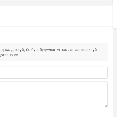
д халдахгүй, ёс бус, бүдүүлэг үг хэллэг ашиглахгүй
этгэнэ үү.