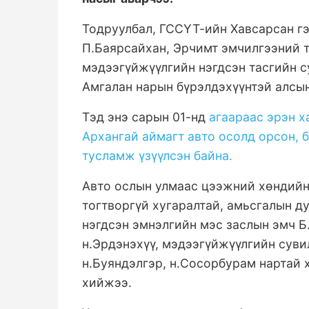
Тодруулбал, ГССҮТ-ийн Хавсарсан гэ
П.Баярсайхан, Эрчимт эмчилгээний та
мэдээгүйжүүлгийн нэгдсэн тасгийн с
Амгалан нарын бүрэлдэхүүнтэй алсын
Тэд энэ сарын 01-нд
агаараас эрэн х
Архангай аймагт авто осолд орсон, 
тусламж үзүүлсэн байна.
Авто ослын улмаас цээжний хөндийн 
тогтворгүй хугаралтай, амьсгалын д
нэгдсэн эмнэлгийн мэс заслын эмч 
н.Эрдэнэхүү, мэдээгүйжүүлгийн суви
н.Буяндэлгэр, н.Сосорбурам нартай 
хийжээ.