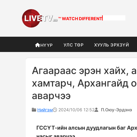
™ WATCH
DIFFERENT
УЛС ТӨР
ХУУЛЬ ЭРХЗҮЙ
НҮҮР
Агаараас эрэн хайх, а
хамтарч, Архангайд 
аварчээ
Нийгэм
2024/10/06 12:52
П.Оюу-Эрдэнэ
ГССҮТ-ийн алсын дуудлагын баг Арх
насыг аварчээ.