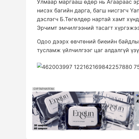
Улмаар маргааш өдөр нь Агаараас эрэ
нисэх багийн дарга, багш нисгэгч Yan
дэслэгч Б.Төгөлдөр нартай хамт хүн
Эрчимт эмчилгээний тасагт хүргэжээ
Одоо дээрх өвчтөний биеийн байдлы
тусламж үйлчилгээг цаг алдалгүй үз
СУРТАЛЧИЛГАА