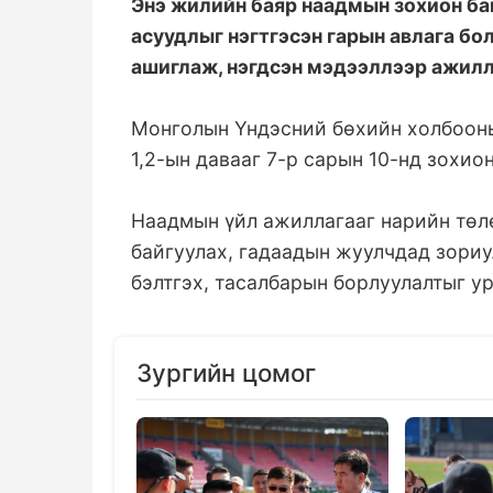
Энэ жилийн баяр наадмын зохион ба
асуудлыг нэгтгэсэн гарын авлага бо
ашиглаж, нэгдсэн мэдээллээр ажилл
Монголын Үндэсний бөхийн холбоон
1,2-ын давааг 7-р сарын 10-нд зохио
Наадмын үйл ажиллагааг нарийн төл
байгуулах, гадаадын жуулчдад зориу
бэлтгэх, тасалбарын борлуулалтыг у
Зургийн цомог