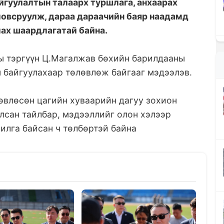
йгуулалтын талаарх туршлага, анхаарах
ловсруулж, дараа дараачийн баяр наадамд
ах шаардлагатай байна.
ы тэргүүн Ц.Магалжав бөхийн барилдааны
н байгуулахаар төлөвлөж байгааг мэдээлэв.
өвлөсөн цагийн хуваарийн дагуу зохион
лсан тайлбар, мэдээллийг олон хэлээр
рилга байсан ч төлбөртэй байна