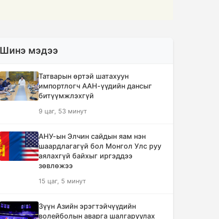
Шинэ мэдээ
Татварын өртэй шатахуун
импортлогч ААН-үүдийн дансыг
битүүмжлэхгүй
9 цаг, 53 минут
АНУ-ын Элчин сайдын яам нэн
шаардлагагүй бол Монгол Улс руу
аялахгүй байхыг иргэддээ
зөвлөжээ
15 цаг, 5 минут
Зүүн Азийн эрэгтэйчүүдийн
волейболын аварга шалгаруулах