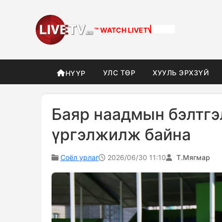
™ WATCH
DIFFERENT
УЛС ТӨР
ХУУЛЬ ЭРХЗҮЙ
НҮҮР
Баяр наадмын бэлтгэ
үргэлжилж байна
Соёл урлаг
2026/06/30 11:10
Т.Мягмар