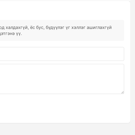
д халдахгүй, ёс бус, бүдүүлэг үг хэллэг ашиглахгүй
этгэнэ үү.