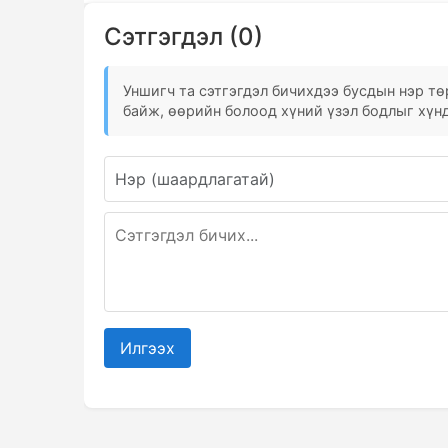
Сэтгэгдэл (0)
Уншигч та сэтгэгдэл бичихдээ бусдын нэр төр
байж, өөрийн болоод хүний үзэл бодлыг хүнд
Илгээх