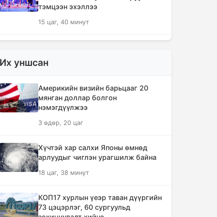
тэмцээн эхэллээ
15 цаг, 40 минут
🔴 ЗГ: Иргэд, ААН-үүд бензин,
шатахууныг хүссэн хэмжээгээрээ
Их уншсан
улсын хилээр оруулж ирэх
боломжтой
Америкийн визийн барьцааг 20
17 цаг, 54 минут
мянган доллар болгон
нэмэгдүүлжээ
Хүчтэй хар салхи Японы өмнөд
3 өдөр, 20 цаг
арлуудыг чиглэн урагшилж байна
18 цаг, 38 минут
Хүчтэй хар салхи Японы өмнөд
арлуудыг чиглэн урагшилж байна
Зарим голуудын усны түвшин 10-65
18 цаг, 38 минут
см нэмэгджээ
19 цаг, 13 минут
КОП17 хурлын үеэр таван дүүргийн
73 цэцэрлэг, 60 сургуульд
Шатахууныг тэгш, сондгой
зохицуулалт хийнэ