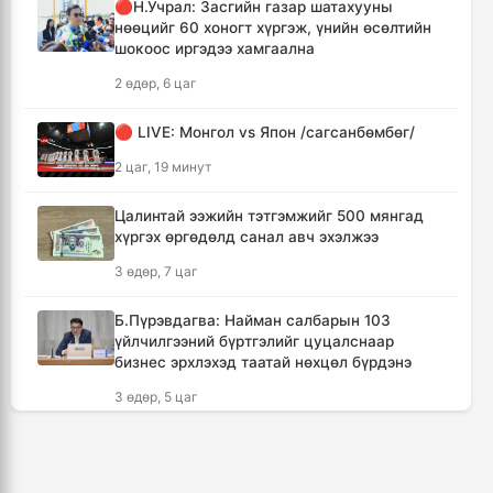
🔴Н.Учрал: Засгийн газар шатахууны
тасралтгүй үргэлжлүүлж, түүхий эдийн
нөөцийг 60 хоногт хүргэж, үнийн өсөлтийн
хангамжийг баталгаажуулах үүрэг өгөв
шокоос иргэдээ хамгаална
4 цаг, 7 минут
2 өдөр, 6 цаг
Энэ онд ерөнхий боловсролын
🔴 LIVE: Монгол vs Япон /сагсанбөмбөг/
сургуулиудын гүйцэтгэл 80.2 хувьтай
гарчээ
2 цаг, 19 минут
4 цаг, 23 минут
Цалинтай ээжийн тэтгэмжийг 500 мянгад
хүргэх өргөдөлд санал авч эхэлжээ
Зарим голууд үерийн аюултай түвшинг 30
см даван үерлэж байна
3 өдөр, 7 цаг
4 цаг, 43 минут
Б.Пүрэвдагва: Найман салбарын 103
үйлчилгээний бүртгэлийг цуцалснаар
“Сэлбэ ухаалаг хот” эдийн засгийн тусгай
бизнес эрхлэхэд таатай нөхцөл бүрдэнэ
бүс байгуулах тогтоолын төслийг
батлууллаа
3 өдөр, 5 цаг
4 цаг, 59 минут
БНАСАУ-аас ОХУ-д 50 мянган цэрэг
илгээнэ
“Дэлхийн адууны өдөр”-ийн уралдаанд
уясан хүлэг нь түрүүлж, айрагдсан уяачдыг