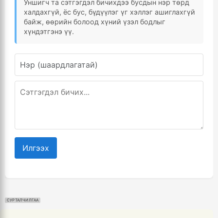
Уншигч та сэтгэгдэл бичихдээ бусдын нэр төрд
халдахгүй, ёс бус, бүдүүлэг үг хэллэг ашиглахгүй
байж, өөрийн болоод хүний үзэл бодлыг
хүндэтгэнэ үү.
Илгээх
СУРТАЛЧИЛГАА