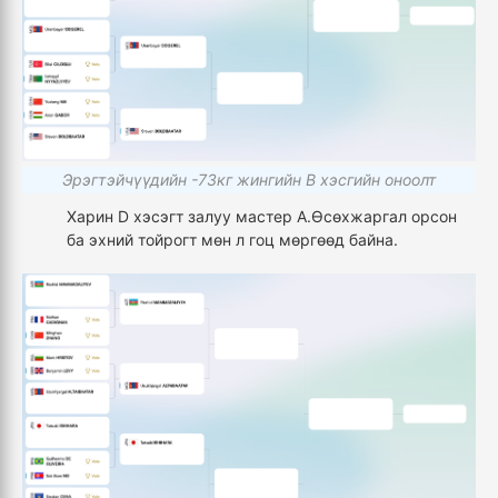
Эрэгтэйчүүдийн -73кг жингийн В хэсгийн оноолт
Харин D хэсэгт залуу мастер А.Өсөхжаргал орсон
ба эхний тойрогт мөн л гоц мөргөөд байна.