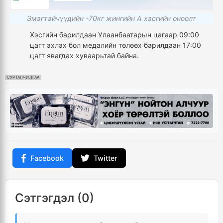
Эмэгтэйчүүдийн -70кг жингийн А хэсгийн оноолт
Хэсгийн барилдаан Улаанбаатарын цагаар 09:00
цагт эхлэх бол медалийн төлөөх барилдаан 17:00
цагт явагдах хуваарьтай байна.
СУРТАЛЧИЛГАА
Facebook
Twitter
Сэтгэгдэл (0)