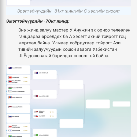
Эрэгтэйчүүдийн -81кг жингийн С хэсгийн оноолт
Эмэгтэйчүүдийн -70кг жинд:
Энэ жинд залуу мастер У.Анужин эх орноо төлөөлөн
ганцаараа өрсөлдөх ба А хэсэгт эхний тойрогт гоц
мөргөөд байна. Улмаар хоёрдугаар тойрогт Ази
тивийн залуучуудын хошой аварга Узбекистан
Ш.Ёлдошоватай барилдах оноолттой байна.