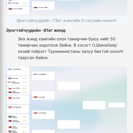
Эрэгтэйчүүдийн -73кг жингийн D хэсгийн оноолт
Эрэгтэйчүүдийн -81кг жинд:
Энэ жинд хамгийн олон тамирчин буюу нийт 50
тамирчин зодоглож байна. В хэсэгт О.Шинэбаяр
эхний тойрогт Туркменистаны залуу бөхтэй оноолт
таарсан байна.