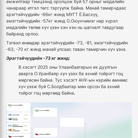
амжилтаар тэмцээнд оролцож буй 57 орныг медалийн
чанараар итгэл төгс тэргүүлж байна. Манай тамирчдаас
эрэгтэйчүүдийн -66кг жинд МУГТ Ё.Басхүү,
эмэгтэйчүүдийн -57кг жинд О.Оюунчимэг нар хүрэл
медалийн төлөө хүч үзэн хэн хэн нь шагналт тавдугаар
байранд орлоо.
Тэгвэл өнөөдөр эрэгтэйчүүдийн -73, -81, эмэгтэйчүүдийн
-63, -70 кг жинд манай улсаас таван тамирчин хүч үзнэ.
Эрэгтэйчүүдийн -73 кг жинд:
В хэсэгт 2025 оны Улаанбаатарын их дуулгын
аварга О.Уранбаяр хүч үзэх ба эхний тойрогт гоц
мөргөсөн байна. Тус хэсэгт АНУ-ын нэрийн өмнөөс
хүч үзэж буй С.Болдбаатар мөн орсон ба эхний
тойрог гоц мөргөөд байна.