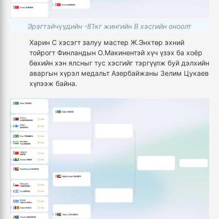
Эрэгтэйчүүдийн -81кг жингийн В хэсгийн оноолт
Харин С хэсэгт залуу мастер Ж.Энхтөр эхний
тойрогт Финландын О.Макинентэй хүч үзэх ба хоёр
бөхийн хэн ялсныг тус хэсгийг тэргүүлж буй дэлхийн
аваргын хүрэл медальт Азербайжаны Зелим Цукаев
хүлээж байна.