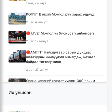
1 цаг, 7 минут
КОП17: Дэлхий Монгол руу харах өдрүүд
2 цаг, 4 минут
🔴 LIVE: Монгол vs Япон /сагсанбөмбөг/
2 цаг, 19 минут
🔴АМГТГ: Наймдугаар сарын дундаас
шатахууны нийлүүлэлт нэмэгдэж, нөхцөл
байдал тогтворжино
3 цаг, 27 минут
Японд хөрсний нуралт үүсэж, 390 орчим
хүн уулын бүсэд боогджээ
Их уншсан
3 цаг, 43 минут
Ерөнхий сайд Н.Учрал Газрын тосны
үйлдвэрийн бүтээн байгуулалтыг