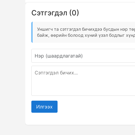
Сэтгэгдэл (0)
Уншигч та сэтгэгдэл бичихдээ бусдын нэр төр
байж, өөрийн болоод хүний үзэл бодлыг хүнд
Илгээх