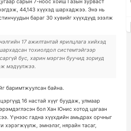
угаар сарын 7-ноос хойш Газын зурваст
рэгдэж, 44,143 хүүхэд шархаджээ. Энэ нь
естинчуудын бараг 30 хувийг хүүхдүүд эзэлж
нэлгийн 17 ажилтантай ярилцлага хийхэд
 шархадсан тохиолдол системтэйгээр
саргүй бус, харин мэргэн буучид зориуд
эж мэдүүлжээ.
йг баримтжуулсан байна.
цэргүүд 16 настай хүүг буудаж, улмаар
зэрэмдэглэсэн бол Хан Юнис хотод цагаан
жээ. Үүнээс гадна хүүхдийн амьдрах орчныг
и хэрэгжүүлж, эмнэлэг, нярайн тасаг,