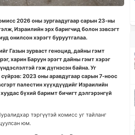
омисс 2026 оны зургаадугаар сарын 23-ны
элж, Израилийн эрх баригчид болон зэвсэгт
уд онилсон хэрэгт буруутгалаа.
йг Газын зурваст геноцид, дайны гэмт
эрэг, харин Баруун эрэгт дайны гэмт хэрэг
үндэслэлтэй гэж дүгнэсэн байна. Уг
 сүйрэв: 2023 оны аравдугаар сарын 7-ноос
всгэрт палестин хүүхдүүдийг Израилийн
4 хуудас бүхий баримт бичигт дэлгэрэнгүй
уралидхар тэргүүтэй комисс уг тайланг
цуулсан юм.