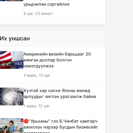
урьдчилан сэргийлнэ
9 цаг, 23 минут
ХЗДХЯ-ны “Явуулын оффис”
Нарантуул худалдааны төвд
Их уншсан
ажиллаж, иргэдэд үйлчилгээ
үзүүллээ
Америкийн визийн барьцааг 20
9 цаг, 31 минут
мянган доллар болгон
нэмэгдүүлжээ
УИХ-ын гишүүд БНСУ-ын Үндэсний
4 өдөр, 13 цаг
Ассамблейн гишүүдийг хүлээн авч
уулзлаа
Хүчтэй хар салхи Японы өмнөд
9 цаг, 56 минут
арлуудыг чиглэн урагшилж байна
1 өдөр, 12 цаг
Мексикийн ТикТок-чин шууд
дамжуулалтын үеэр буудуулж амиа
алджээ
🔴“Урьханы” гэх Б.Чинбат хамтарч
ажиллах нэрээр бусдын бизнесийг
10 цаг, 23 минут
дээрэмджээ