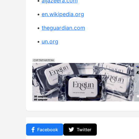
•
aljazeera.com
•
en.wikipedia.org
•
theguardian.com
•
un.org
СУРТАЛЧИЛГАА
Facebook
Twitter