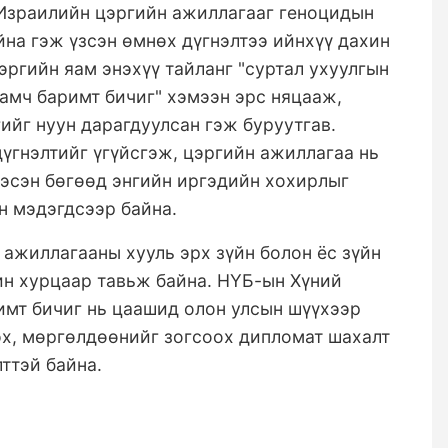
 Израилийн цэргийн ажиллагааг геноцидын
на гэж үзсэн өмнөх дүгнэлтээ ийнхүү дахин
эргийн яам энэхүү тайланг "суртал ухуулгын
рамч баримт бичиг" хэмээн эрс няцааж,
ийг нуун дарагдуулсан гэж буруутгав.
дүгнэлтийг үгүйсгэж, цэргийн ажиллагаа нь
лэсэн бөгөөд энгийн иргэдийн хохирлыг
н мэдэгдсээр байна.
 ажиллагааны хууль эрх зүйн болон ёс зүйн
ин хурцаар тавьж байна. НҮБ-ын Хүний
имт бичиг нь цаашид олон улсын шүүхээр
эх, мөргөлдөөнийг зогсоох дипломат шахалт
лттэй байна.