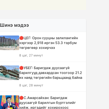
Шинэ мэдээ
🔴ЦЕГ: Орон сууцны залилангийн
хэргээр 2,918 иргэн 53.3 тэрбум
төгрөгөөр хохирчээ
8 цаг, 27 минут
🔴УБЕГ: Баригдаж дуусаагүй
барилгууд давхардсан тоогоор 21.2
их наяд төгрөгийн барьцаанд байна
8 цаг, 28 минут
🔴С.Амарсайхан: Баригдаж
дуусаагүй барилгын бүртгэлийг
хийж, иргэдийг хохирохоос