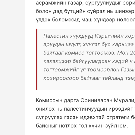
асрамжийн газар, сургуулиудыг зори
болон дэд бүтцийн сүйрэл нь шинээр
үлдэх боломжид маш хүндээр нөлөөл
Палестин хүүхдүүд Израилийн хор
эрүүдэн шүүлт, хүнлэг бус харьца
байгааг комисс тогтоожээ. Мөн 2
хэлэлцээр байгуулагдсан хэдий ч 
тогтоомжийг үл тоомсорлон Газын
хохироосоор байгааг тайланд тэм
Комиссын дарга Сринивасан Муралид
онилох нь палестинчуудын ирээдүйг 
сулруулах гэсэн идэвхтэй стратеги б
байсныг нотлох гол хүчин зүйл юм.