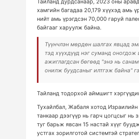
Тайланд дурдсанаар, 2023 оны аравд
хамгийн багадаа 20,179 хүүхэд амь ү
нийт амь үрэгдсэн 70,000 гаруй пал
байгааг харуулж байна.
Түүнчлэн мөрдөн шалгах явцад эм
тэд хүүхдүүд нэг суманд оногдож
ажиглагдсан бөгөөд "энэ нь санам
онилж буудсаныг илтгэж байна" г
Тайланд тодорхой аймшигт хэргүүди
Тухайлбал, Жабаля хотод Израилийн 
танкаар дээгүүр нь гарч цогцсыг нь 
туг барьж явсан 15 настай хүүг бууд
устгах зорилготой системтэй стратег