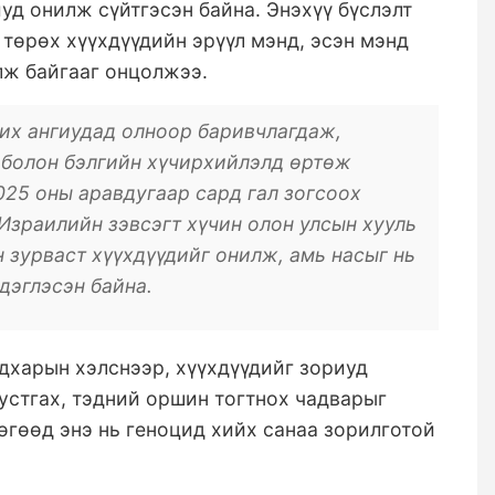
уд онилж сүйтгэсэн байна. Энэхүү бүслэлт
 төрөх хүүхдүүдийн эрүүл мэнд, эсэн мэнд
ж байгааг онцолжээ.
их ангиудад олноор баривчлагдаж,
а болон бэлгийн хүчирхийлэлд өртөж
025 оны аравдугаар сард гал зогсоох
Израилийн зэвсэгт хүчин олон улсын хууль
 зурваст хүүхдүүдийг онилж, амь насыг нь
дэглэсэн байна.
харын хэлснээр, хүүхдүүдийг зориуд
устгах, тэдний оршин тогтнох чадварыг
өгөөд энэ нь геноцид хийх санаа зорилготой