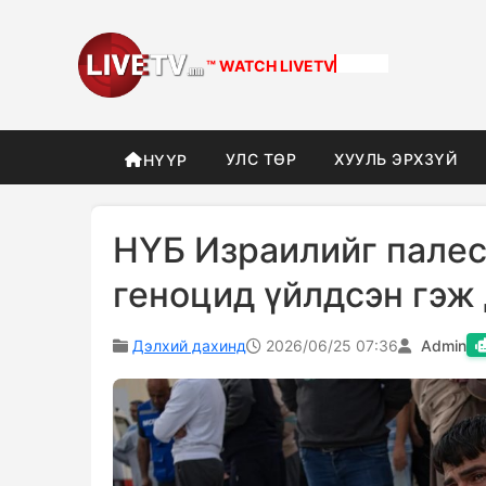
™ WATCH
DIFFERENT
УЛС ТӨР
ХУУЛЬ ЭРХЗҮЙ
НҮҮР
НҮБ Израилийг палес
геноцид үйлдсэн гэж
Дэлхий дахинд
2026/06/25 07:36
Admin