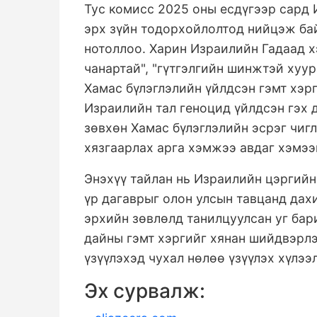
Тус комисс 2025 оны есдүгээр сард
эрх зүйн тодорхойлолтод нийцэж бай
нотоллоо. Харин Израилийн Гадаад х
чанартай", "гүтгэлгийн шинжтэй хуу
Хамас бүлэглэлийн үйлдсэн гэмт хэрг
Израилийн тал геноцид үйлдсэн гэх 
зөвхөн Хамас бүлэглэлийн эсрэг чиг
хязгаарлах арга хэмжээ авдаг хэмээ
Энэхүү тайлан нь Израилийн цэргийн
үр дагаврыг олон улсын тавцанд дах
эрхийн зөвлөлд танилцуулсан уг бар
дайны гэмт хэргийг хянан шийдвэрл
үзүүлэхэд чухал нөлөө үзүүлэх хүлээ
Эх сурвалж: