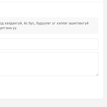
д халдахгүй, ёс бус, бүдүүлэг үг хэллэг ашиглахгүй
этгэнэ үү.