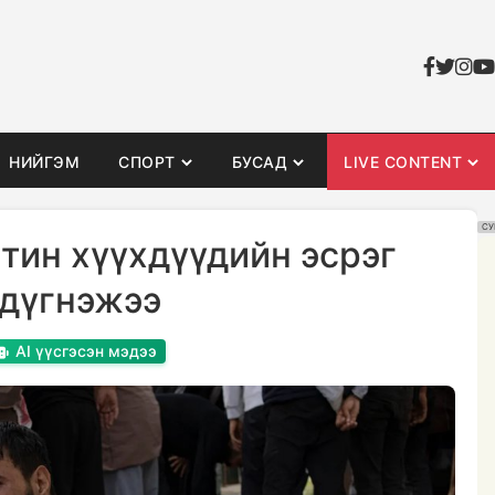
НИЙГЭМ
СПОРТ
БУСАД
LIVE CONTENT
СУ
тин хүүхдүүдийн эсрэг
 дүгнэжээ
AI үүсгэсэн мэдээ