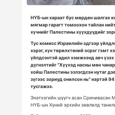
НҮБ-ын хараат бус мөрдөн шалгах к
мягмар гарагт томоохон тайлан нийт
хүчнийг Палестины хүүхдүүдийг зори
Тус комисс Израилийн эдгээр үйлдли
хэрэг, хүн төрөлхтөний эсрэг гэмт х
үйлдсэнтэй адил хэмжээнд авч үзэх 
дүгнэлтийг "Хүүхэд насны мөн чанар
хойш Палестины эзлэгдсэн нутаг дэ
зүгээс зориуд онилсон нь" нэртэй 9
тусгажээ.
Энэтхэгийн шүүгч асан Сринивасан М
НҮБ-ын Хүний эрхийн зөвлөлд танил