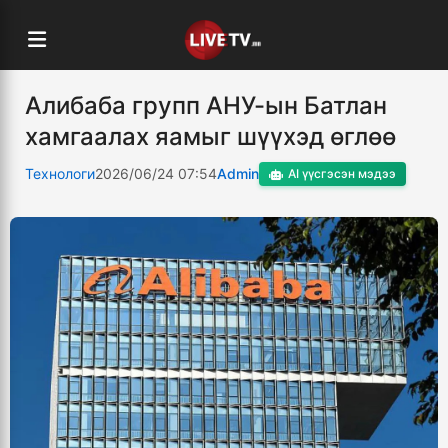
Алибаба групп АНУ-ын Батлан
хамгаалах яамыг шүүхэд өглөө
Технологи
2026/06/24 07:54
Admin
AI үүсгэсэн мэдээ