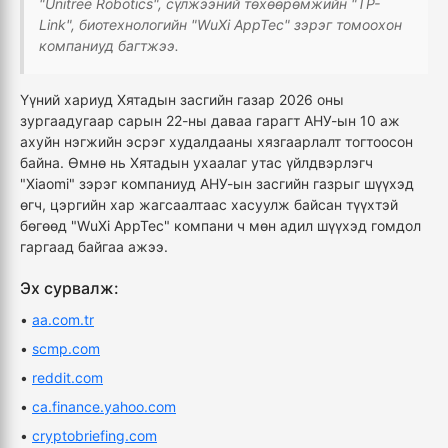
"Unitree Robotics", сүлжээний төхөөрөмжийн "TP-
Link", биотехнологийн "WuXi AppTec" зэрэг томоохон
компаниуд багтжээ.
Үүний хариуд Хятадын засгийн газар 2026 оны
зургаадугаар сарын 22-ны даваа гарагт АНУ-ын 10 аж
ахуйн нэгжийн эсрэг худалдааны хязгаарлалт тогтоосон
байна. Өмнө нь Хятадын ухаалаг утас үйлдвэрлэгч
"Xiaomi" зэрэг компаниуд АНУ-ын засгийн газрыг шүүхэд
өгч, цэргийн хар жагсаалтаас хасуулж байсан түүхтэй
бөгөөд "WuXi AppTec" компани ч мөн адил шүүхэд гомдол
гаргаад байгаа ажээ.
Эх сурвалж:
•
aa.com.tr
•
scmp.com
•
reddit.com
•
ca.finance.yahoo.com
•
cryptobriefing.com