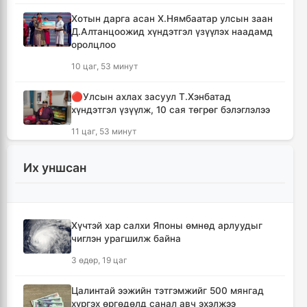
Хотын дарга асан Х.Нямбаатар улсын заан
Д.Алтанцоожид хүндэтгэл үзүүлэх наадамд
оролцлоо
10 цаг, 53 минут
🔴Улсын ахлах засуул Т.Хэнбатад
хүндэтгэл үзүүлж, 10 сая төгрөг бэлэглэлээ
11 цаг, 53 минут
🔴Сэлэнгэ аймгийн “Таван хан” дэвжээний
Их уншсан
бөхчүүдэд УИХ-ын гишүүн Б.Ундрамын гэр
бүл хүндэтгэл үзүүлж ₮100 саяыг
гардууллаа
13 цаг, 5 минут
Хүчтэй хар салхи Японы өмнөд арлуудыг
чиглэн урагшилж байна
"Сэлэнгэ-2026" цэргийн хээрийн сургууль
3 өдөр, 19 цаг
амжилттай өндөрлөлөө
14 цаг, 38 минут
Цалинтай ээжийн тэтгэмжийг 500 мянгад
хүргэх өргөдөлд санал авч эхэлжээ