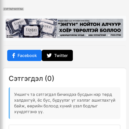
СУРТАЛЧИЛГАА
Facebook
Twitter
Сэтгэгдэл (0)
Уншигч та сэтгэгдэл бичихдээ бусдын нэр төрд
халдахгүй, ёс бус, бүдүүлэг үг хэллэг ашиглахгүй
байж, өөрийн болоод хүний үзэл бодлыг
хүндэтгэнэ үү.