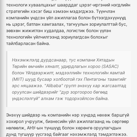
технологи хуваалцахыг шаарддаг цэрэг-иргэний нэгдлийн
стратегийн хэсэг биш хэмээн мэдэгджээ. Түүнчлэн
компанийн үндсэн үйл ажиллагаа болон бүтээгдэхүүнүүд
нь цэрэг, батлан хамгаалах, тагнуулын зориулалттай бус,
зөвхөн жижиглэн худалдаа, логистик болон үүлэн
технологийн үйлчилгээнд зориулагдсан болохыг
тайлбарласан байна.
Нэхэмжлэлд дурдсанаар, тус компани Хятадын
Төрийн өмчийн хяналт, удирдлагын хороо (SASAC)
болон Үйлдвэржилт, мэдээллийн технологийн яамтай
(MIIT) шууд бусаар холбоотой гэх Пентагоны таамгийг
эрс няцаажээ. "Alibaba" групп энэхүү хар жагсаалтад
оруулсан шийдвэрийг "дур зоргоороо бөгөөд
үндэслэлгүй" алхам гэж тодорхойлсон байна.
Энэхүү шийдвэр нь компанийн нэр хүндэд нөхөж баршгүй
хохирол учруулж, бизнесийн үйл ажиллагаанд нь сөргөөр
нөлөөлж, АНУ-ын түншүүд болон хөрөнгө оруулагчдын
дунд түгшүүр үүсгээд байгааг нэхэмжлэлд тэмдэглэжээ.