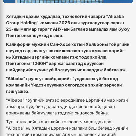
Хятадын цахим худалдаа, технологийн аварга "Alibaba
Group Holding" компани 2026 оны зургаадугаар сарын
23-ны мягмар гарагт АНУ-ын Батлан хамгаалах яам буюу
Пентагоныг шүүхэд өглөө.
Калифорни мужийн Сан-Хосе хотын Холбооны тойргийн
шүүхэд гаргасан уг нэхэмжлэлээр тус компани өөрийг
нь Хятадын цэргийн компани гэж тодорхойлж,
Пентагоны "1260H" хар жагсаалтад оруулсан
шийдвэрийг хүчингүй болгуулахыг шаардаж байгаа аж.
"Alibaba" групп уг шийдвэрийг "үндэслэлгүй бөгөөд
компанийн Үндсэн хуулиар олгогдсон эрхийг зөрчсөн"
гэж үзжээ.
"Alibaba" группийн зүгээс өөрсдийгөө цэргийн ямар нэгэн
хамааралгүй, бие даасан удирдах зөвлөлтэй, цэвэр
арилжааны байгууллага гэдгийг онцолсон байна.
Тус компанийн хэвлэлийн төлөөлөгч мэдэгдэхдээ,
"Alibaba" нь Хятадын цэргийн компани биш бөгөөд хувийн
технологийн компаниудыг Ардын чөлөөлөх армитай