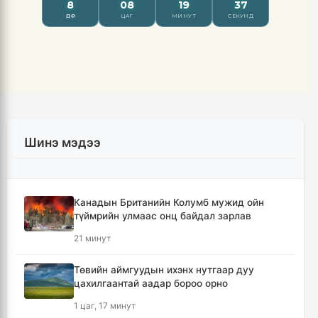
Шинэ мэдээ
Канадын Британийн Колумб мужид ойн
түймрийн улмаас онц байдал зарлав
21 минут
Төвийн аймгуудын ихэнх нутгаар дуу
цахилгаантай аадар бороо орно
1 цаг, 17 минут