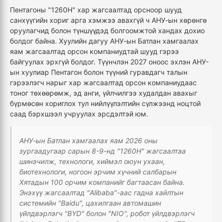
Пентагоны "1260H" хар жагсаалтад орсноор шууд
санхүүгийн хориг арга хэмжээ авахгүй ч АНУ-ын хөрөнгө
оруулагчид болон түншүүдэд болгоомжтой хандах дохио
болдог байна. Хуулийн дагуу АНУ-ын Батлан хамгаалах
яам жагсаалтад орсон компаниудтай шууд гэрээ
байгуулах эрхгүй болдог. Түүнчлэн 2027 оноос эхлэн АНУ-
ын хуулиар Пентагон болон түүний гуравдагч талын
гэрээлэгч нарыг хар жагсаалтад орсон компаниудаас
тоног төхөөрөмж, эд анги, үйлчилгээ худалдан авахыг
бүрмөсөн хориглох тул нийлүүлэлтийн сүлжээнд ноцтой
саад бэрхшээл учруулах эрсдэлтэй юм.
АНУ-ын Батлан хамгаалах яам 2026 оны
зургаадугаар сарын 8-9-нд "1260H" жагсаалтаа
шинэчилж, технологи, хиймэл оюун ухаан,
биотехнологи, ногоон эрчим хүчний салбарын
Хятадын 100 орчим компанийг багтаасан байна.
Энэхүү жагсаалтад "Alibaba"-аас гадна хайлтын
системийн "Baidu", цахилгаан автомашин
үйлдвэрлэгч "BYD" болон "NIO", робот үйлдвэрлэгч