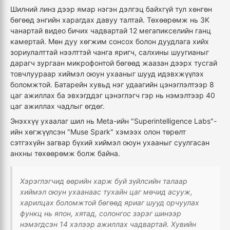
Шилний линз дээр ямар нэгэн дэлгэц байхгүй тул хөнгөн
бөгөөд энгийн харагдах давуу талтай. Төхөөрөмж нь 3K
чанартай видео бичих чадвартай 12 мегапикселийн ганц
камертай. Мөн дуу хөгжим сонсох болон дуудлага хийх
зориулалттай нээлттэй чанга яригч, салхины шуугианыг
дарагч зургаан микрофонтой бөгөөд жаазан дээрх тусгай
товчлуураар хиймэл оюун ухааныг шууд идэвхжүүлэх
боломжтой. Батарейн хувьд нэг удаагийн цэнэглэлтээр 8
цаг ажиллах ба эвхэгддэг цэнэглэгч гэр нь нэмэлтээр 40
цаг ажиллах чадлыг өгдөг.
Энэххүү ухаалаг шил нь Meta-ийн "Superintelligence Labs"-
ийн хөгжүүлсэн "Muse Spark" хэмээх олон төрөлт
сэтгэхүйн загвар бүхий хиймэл оюун ухааныг суулгасан
анхны төхөөрөмж болж байна.
Хэрэглэгчид өөрийн харж буй зүйлсийн талаар
хиймэл оюун ухаанаас тухайн цаг мөчид асууж,
харилцах боломжтой бөгөөд яриаг шууд орчуулах
функц нь япон, хятад, солонгос зэрэг шинээр
нэмэгдсэн 14 хэлээр ажиллах чадвартай. Хувийн