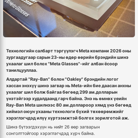
Технологийн салбарт тэргүүлэгч Meta компани 2026 оны
зургаадугаар сарын 23-ны өдөр өөрийн брэндийн шинэ
ухаалаг шил болох "Meta Glasses"-ийг албан ёсоор
танилцууллаа.
Алдартай "Ray-Ban" болон "Oakley" брэндийн логог
хассан энэхүү шинэ загвар нь Meta-ийн бие даасан анхны
ухаалаг шил болж байгаа бөгөөд 299 ам.долларын
үнэтэйгээр худалдаанд гарч байна. Энэ нь өмнөх үеийн
Ray-Ban Meta шилнээс 80 ам.доллароор хямд үнэ бөгөөд
хиймэл оюун ухааны технологи бүхий төхөөрөмжийг
хэрэглэгчдэд илүү хүртээмжтэй болгох зорилготой аж.
Шинэ бүтээгдэхүүн нь нийт 26 өөр загварын
сонголттойгоор хэрэглэгчдэд хүрч байна.