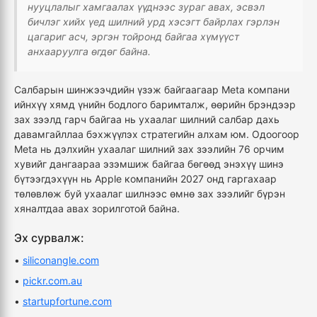
нууцлалыг хамгаалах үүднээс зураг авах, эсвэл
бичлэг хийх үед шилний урд хэсэгт байрлах гэрлэн
цагариг асч, эргэн тойронд байгаа хүмүүст
анхааруулга өгдөг байна.
Салбарын шинжээчдийн үзэж байгаагаар Meta компани
ийнхүү хямд үнийн бодлого баримталж, өөрийн брэндээр
зах зээлд гарч байгаа нь ухаалаг шилний салбар дахь
давамгайллаа бэхжүүлэх стратегийн алхам юм. Одоогоор
Meta нь дэлхийн ухаалаг шилний зах зээлийн 76 орчим
хувийг дангаараа эзэмшиж байгаа бөгөөд энэхүү шинэ
бүтээгдэхүүн нь Apple компанийн 2027 онд гаргахаар
төлөвлөж буй ухаалаг шилнээс өмнө зах зээлийг бүрэн
хяналтдаа авах зорилготой байна.
Эх сурвалж:
•
siliconangle.com
•
pickr.com.au
•
startupfortune.com