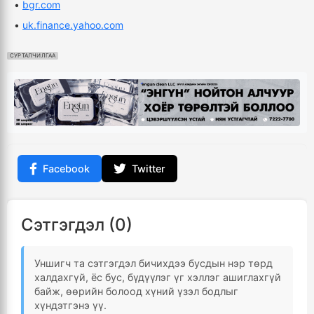
•
bgr.com
•
uk.finance.yahoo.com
СУРТАЛЧИЛГАА
Facebook
Twitter
Сэтгэгдэл (0)
Уншигч та сэтгэгдэл бичихдээ бусдын нэр төрд
халдахгүй, ёс бус, бүдүүлэг үг хэллэг ашиглахгүй
байж, өөрийн болоод хүний үзэл бодлыг
хүндэтгэнэ үү.