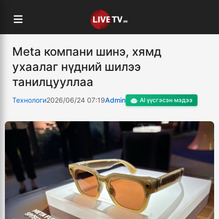
Meta компани шинэ, хямд
ухаалаг нүдний шилээ
танилцууллаа
Технологи
2026/06/24 07:19
Admin
AI үүсгэсэн мэдээ