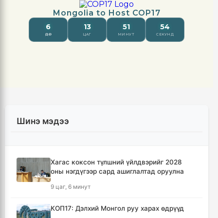
Шинэ мэдээ
Хагас коксон түлшний үйлдвэрийг 2028
оны нэгдүгээр сард ашиглалтад оруулна
9 цаг, 6 минут
КОП17: Дэлхий Монгол руу харах өдрүүд