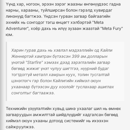
Үүнд хар, ногоон, эрээн зэрэг жаазны өнгөнүүдээс гадна
нарны, харааны, туйлширсан болон гэрэлд хувирдаг
линзнүүд багтжээ. Үндсэн гурван загвар байгаагийн
эхнийх нь сонгодог тэгш өнцөгт хэлбэртэй "Meta
Adventurer", хоёр дахь нь илүү зузаан жаазтай "Meta Fury"
юм.
Харин гурав дахь нь хэвлэл мэдээллийн од Кайли
Женнертэй хамтран бүтээсэн 399 ам.долларын
үнэтэй "Starfire" хэмээх дээд зэрэглэлийн загвар
бөгөөд жижиг үнэт чулуу шигтгээ, нүүрний будаг
тогтдоггүй металл хамрын нуух, толин тусгалтай
цэнэглэгч гэр болон Кайлигийн хиймэл оюун
ухаанаар бүтээсэн дуу хоолойг туслахаар ашиглах
сонголтыг багтаажээ.
Техникийн үзүүлэлтийн хувьд шинэ ухаалаг шил нь өмнөх
загваруудын амжилттай шийдлүүдийг хадгалсан бөгөөд
хиймэл оюун ухааны дотоод системийг нь ихээхэн
сайжруулжээ.