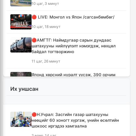
10 цаг, 3 минут
🔴 LIVE: Монгол vs Япон /сагсанбөмбөг/
10 цаг, 18 минут
🔴АМГТГ: Наймдугаар сарын дундаас
шатахууны нийлүүлэлт нэмэгдэж, нөхцөл
байдал тогтворжино
11 цаг, 26 минут
Японд хөрсний нуралт үүсэж, 390 орчим
хүн уулын бүсэд боогджээ
Их уншсан
11 цаг, 42 минут
Ерөнхий сайд Н.Учрал Газрын тосны
үйлдвэрийн бүтээн байгуулалтыг
🔴Н.Учрал: Засгийн газар шатахууны
тасралтгүй үргэлжлүүлж, түүхий эдийн
нөөцийг 60 хоногт хүргэж, үнийн өсөлтийн
хангамжийг баталгаажуулах үүрэг өгөв
шокоос иргэдээ хамгаална
12 цаг, 6 минут
2 өдөр, 14 цаг