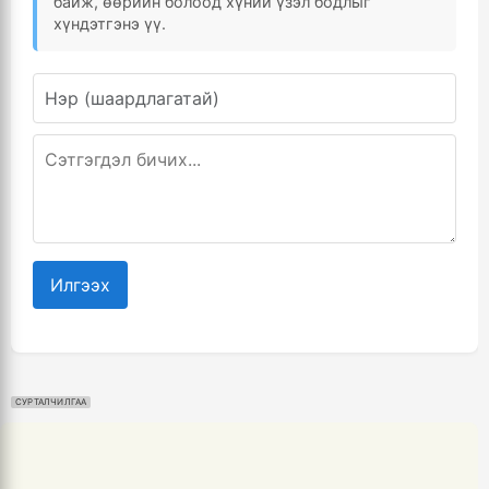
байж, өөрийн болоод хүний үзэл бодлыг
хүндэтгэнэ үү.
Илгээх
СУРТАЛЧИЛГАА