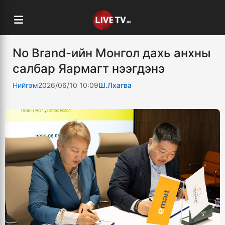
No Brand-ийн Монгол дахь анхны
салбар Яармагт нээгдэнэ
Нийгэм
2026/06/10 10:09
Ш.Лхагва