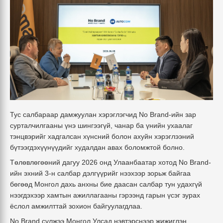
Тус салбараар дамжуулан хэрэглэгчид No Brand-ийн
зар
сурталчилгааны үнэ шингээгүй
, чанар ба үнийн ухаалаг
тэнцвэрийг хадгалсан хүнсний болон ахуйн хэрэглээний
бүтээгдэхүүнүүдийг худалдан авах боломжтой болно.
Төлөвлөгөөний дагуу 2026 онд Улаанбаатар хотод No Brand-
ийн эхний 3-н салбар дэлгүүрийг нээхээр зорьж байгаа
бөгөөд Монгол дахь анхны бие даасан салбар тун удахгүй
нээгдэхээр хамтын ажиллагааны гэрээнд гарын үсэг зурах
ёслол амжилттай зохион байгуулагдлаа.
No Brand сүлжээ Монгол Улсад нэвтэрснээр жижиглэн