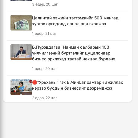
бөхчүүдэд УИХ-ын гишүүн Б.Ундрамын гэр
3 өдөр, 20 цаг
бүл хүндэтгэл үзүүлж ₮100 саяыг
гардууллаа
Цалинтай ээжийн тэтгэмжийг 500 мянгад
14 цаг, 15 минут
хүргэх өргөдөлд санал авч эхэлжээ
1 өдөр, 21 цаг
"Сэлэнгэ-2026" цэргийн хээрийн сургууль
амжилттай өндөрлөлөө
Б.Пүрэвдагва: Найман салбарын 103
15 цаг, 48 минут
үйлчилгээний бүртгэлийг цуцалснаар
бизнес эрхлэхэд таатай нөхцөл бүрдэнэ
Хотын захын хорооллуудад бизнес
1 өдөр, 20 цаг
эрхлэгчдээ дэмжих инкубатор төвүүдийг
байгуулна
🔴“Урьханы” гэх Б.Чинбат хамтарч ажиллах
16 цаг, 19 минут
нэрээр бусдын бизнесийг дээрэмджээ
2 өдөр, 22 цаг
Даян аварга цолны мялаалга наадамд
түрүүлсэн бөхийг 20 сая төгрөгөөр байлна
Дональд Трамп АНУ-д төрсөн хүүхдэд
19 цаг, 15 минут
иргэншил олгохыг хязгаарлах шийдвэр
гаргав
🔴Н.Учрал: Засгийн газар шатахууны
1 өдөр, 18 цаг
нөөцийг 60 хоногт хүргэж, үнийн өсөлтийн