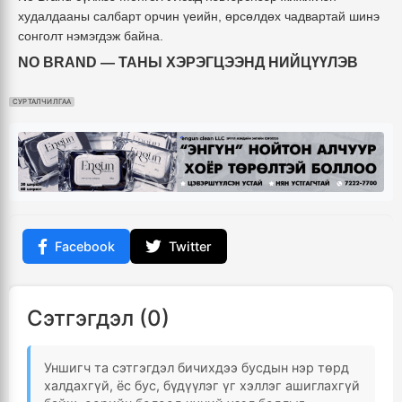
худалдааны салбарт орчин үеийн, өрсөлдөх чадвартай шинэ
сонголт нэмэгдэж байна.
NO BRAND — ТАНЫ ХЭРЭГЦЭЭНД НИЙЦҮҮЛЭВ
СУРТАЛЧИЛГАА
Facebook
Twitter
Сэтгэгдэл (0)
Уншигч та сэтгэгдэл бичихдээ бусдын нэр төрд
халдахгүй, ёс бус, бүдүүлэг үг хэллэг ашиглахгүй