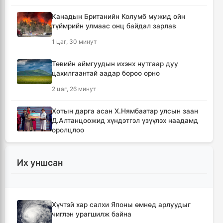
Канадын Британийн Колумб мужид ойн
түймрийн улмаас онц байдал зарлав
1 цаг, 30 минут
Төвийн аймгуудын ихэнх нутгаар дуу
цахилгаантай аадар бороо орно
2 цаг, 26 минут
Хотын дарга асан Х.Нямбаатар улсын заан
Д.Алтанцоожид хүндэтгэл үзүүлэх наадамд
оролцлоо
12 цаг, 3 минут
Их уншсан
🔴Улсын ахлах засуул Т.Хэнбатад
хүндэтгэл үзүүлж, 10 сая төгрөг бэлэглэлээ
13 цаг, 2 минут
Хүчтэй хар салхи Японы өмнөд арлуудыг
чиглэн урагшилж байна
🔴Сэлэнгэ аймгийн “Таван хан” дэвжээний