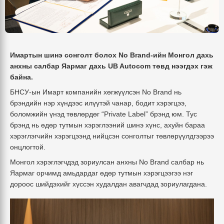
Имартын шинэ сонголт болох No Brand-
ийн
Монгол дахь
анхны салбар Яармаг дахь UB Autocom төвд нээгдэх гэж
байна.
БНСУ-ын Имарт компанийн хөгжүүлсэн No Brand нь
брэндийн нэр хүндээс илүүтэй чанар, бодит хэрэгцээ,
боломжийн үнэд төвлөрдөг “Private Label” брэнд юм. Тус
брэнд нь өдөр тутмын хэрэглээний
шинэ
хүнс, ахуйн бараа
хэрэглэгчийн хэрэгцээнд нийцсэн сонголт
ыг
төвлөрүүлдгээрээ
онцлогтой.
Монгол хэрэглэгчдэд зориулсан анхны No Brand салбар нь
Яармаг орчимд амьдардаг өдөр тутмын хэрэгцээгээ нэг
дороос шийдэхийг хүссэн худалдан авагчдад зориулагдана.