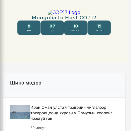
Шинэ мэдээ
Иран Оман улстай тээврийн чиглэлээр
тохиролцоонд хүрсэн ч Ормузын хоолойг
нээхгүй гэв
59 минут