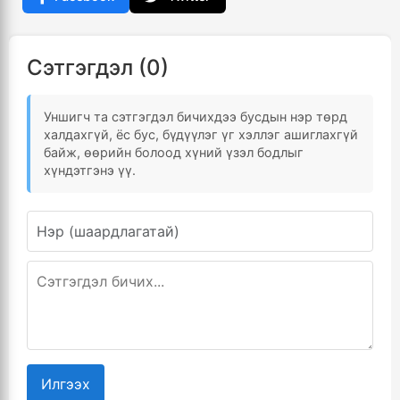
Сэтгэгдэл (0)
Уншигч та сэтгэгдэл бичихдээ бусдын нэр төрд
халдахгүй, ёс бус, бүдүүлэг үг хэллэг ашиглахгүй
байж, өөрийн болоод хүний үзэл бодлыг
хүндэтгэнэ үү.
Илгээх