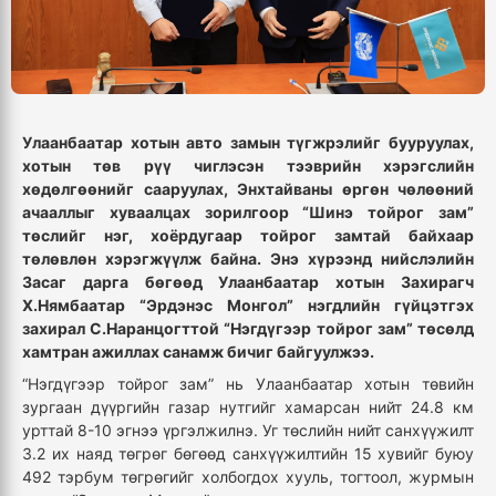
Улаанбаатар хотын авто замын түгжрэлийг бууруулах,
хотын төв рүү чиглэсэн тээврийн хэрэгслийн
хөдөлгөөнийг сааруулах, Энхтайваны өргөн чөлөөний
ачааллыг хуваалцах зорилгоор “Шинэ тойрог зам”
төслийг нэг, хоёрдугаар тойрог замтай байхаар
төлөвлөн хэрэгжүүлж байна. Энэ хүрээнд нийслэлийн
Засаг дарга бөгөөд Улаанбаатар хотын Захирагч
Х.Нямбаатар “Эрдэнэс Монгол” нэгдлийн гүйцэтгэх
захирал С.Наранцогттой “Нэгдүгээр тойрог зам” төсөлд
хамтран ажиллах санамж бичиг байгуулжээ.
“Нэгдүгээр тойрог зам” нь Улаанбаатар хотын төвийн
зургаан дүүргийн газар нутгийг хамарсан нийт 24.8 км
урттай 8-10 эгнээ үргэлжилнэ. Уг төслийн нийт санхүүжилт
3.2 их наяд төгрөг бөгөөд санхүүжилтийн 15 хувийг буюу
492 тэрбум төгрөгийг холбогдох хууль, тогтоол, журмын