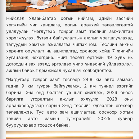
Нийслэл Улаанбаатар хотын нийгэм, эдийн засгийн
хөгжлийн чиг хандлага, хотын ерөнхий төлөвлөгөөтэй
уялдуулан “Нэгдүгээр тойрог зам” төслийг амжилттай
хэрэгжүүлэх, бүтээн байгуулалтын ажлыг урагшлуулахад
талуудын хамтын ажиллагаа чиглэх юм. Төслийн анхны
хөрөнгө оруулалт нь ашиглалтад орсноос хойш 7 жилийн
хугацаанд нөхөгдөнө. Нийт төсөвт өртгийн 49 хувь нь
дотоодын зах зээлд эргэлдэх учир үндэсний үйлдвэрлэл,
ажлын байрыг дэмжихэд чухал ач холбогдолтой.
“Нэгдүгээр тойрог зам” төслөөр 24.8 км авто замаас
гадна 9 км гүүрэн байгууламж, 2 км туннел зэргийг
барина. Энэ онд бэлтгэл үе шат хийгдэж, 2026 оноос
барилга угсралтын ажлыг эхлүүлж, 2028 оны
арванхоёрдугаар сарын 3-нд төслийг хүлээлгэн өгөхөөр
төлөвлөжээ. Тус авто зам ашиглалтад орсноор хотын
төвийн авто замын түгжрэлийг 20-25 хувиар
бууруулахаар тооцсон байна.