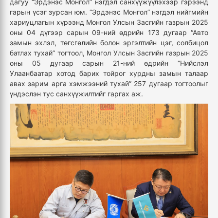
дагуу “Эрдэнэс Монгол” нэгдэл санхүүжүүлэхээр гэрээнд
гарын үсэг зурсан юм. “Эрдэнэс Монгол” нэгдэл нийгмийн
хариуцлагын хүрээнд Монгол Улсын Засгийн газрын 2025
оны 04 дүгээр сарын 09-ний өдрийн 173 дугаар “Авто
замын эхлэл, төгсгөлийн болон эргэлтийн цэг, солбицол
батлах тухай” тогтоол, Монгол Улсын Засгийн газрын 2025
оны 05 дугаар сарын 21-ний өдрийн “Нийслэл
Улаанбаатар хотод барих тойрог хурдны замын талаар
авах зарим арга хэмжээний тухай” 257 дугаар тогтоолыг
үндэслэн тус санхүүжилтийг гаргах аж.