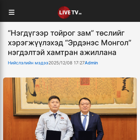
“Нэгдүгээр тойрог зам” төслийг
хэрэгжүүлэхэд “Эрдэнэс Монгол”
нэгдэлтэй хамтран ажиллана
Нийслэлийн мэдээ
2025/12/08 17:27
Admin