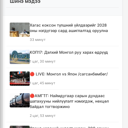
Шинэ мэдээ
Хагас коксон түлшний үйлдвэрийг 2028
оны нэгдүгээр сард ашиглалтад оруулна
33 минут
КОП17: Дэлхий Монгол руу харах өдрүүд
1 цаг, 30 минут
🔴 LIVE: Монгол vs Япон /сагсанбөмбөг/
1 цаг, 45 минут
🔴АМГТГ: Наймдугаар сарын дундаас
шатахууны нийлүүлэлт нэмэгдэж, нөхцөл
байдал тогтворжино
2 цаг, 53 минут