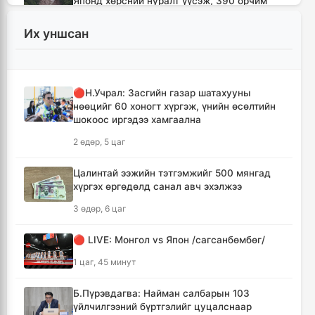
Японд хөрсний нуралт үүсэж, 390 орчим
хүн уулын бүсэд боогджээ
Их уншсан
3 цаг, 10 минут
Ерөнхий сайд Н.Учрал Газрын тосны
үйлдвэрийн бүтээн байгуулалтыг
🔴Н.Учрал: Засгийн газар шатахууны
тасралтгүй үргэлжлүүлж, түүхий эдийн
нөөцийг 60 хоногт хүргэж, үнийн өсөлтийн
хангамжийг баталгаажуулах үүрэг өгөв
шокоос иргэдээ хамгаална
3 цаг, 33 минут
2 өдөр, 5 цаг
Энэ онд ерөнхий боловсролын
Цалинтай ээжийн тэтгэмжийг 500 мянгад
сургуулиудын гүйцэтгэл 80.2 хувьтай
хүргэх өргөдөлд санал авч эхэлжээ
гарчээ
3 өдөр, 6 цаг
3 цаг, 49 минут
🔴 LIVE: Монгол vs Япон /сагсанбөмбөг/
Зарим голууд үерийн аюултай түвшинг 30
см даван үерлэж байна
1 цаг, 45 минут
4 цаг, 9 минут
Б.Пүрэвдагва: Найман салбарын 103
үйлчилгээний бүртгэлийг цуцалснаар
“Сэлбэ ухаалаг хот” эдийн засгийн тусгай