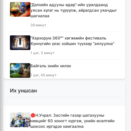
“Дэлхийн адууны өдөр”-ийн уралдаанд
уясан хүлэг нь түрүүлж, айрагдсан уяачдыг
шагналаа
39 минут
"Хархорум 360°" хөгжмийн фестиваль
Хүннүгийн үеэс хойших түүхээр "аялуулна"
1 цаг, 3 минут
Байгаль эхийн хилэн
1 цаг, 45 минут
У.Хүрэлсүх: Монгол судлаачдын залгамж
Их уншсан
холбоог бэхжүүлэхэд онцгой анхаарах
шаардлагатай
1 цаг, 46 минут
🔴Н.Учрал: Засгийн газар шатахууны
нөөцийг 60 хоногт хүргэж, үнийн өсөлтийн
Сүүлийн зургаан жилд сарьсан багваахайн
шокоос иргэдээ хамгаална
60 орчим дуудлага бүртгэгджээ