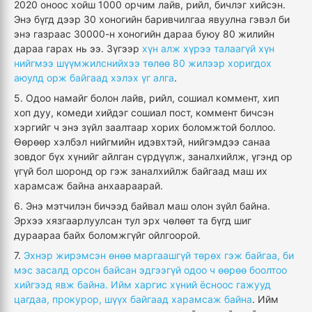
2020 оноос хойш 1000 орчим лайв, рийл, бичлэг хийсэн.
Энэ бүгд дээр 30 хоногийн баривчилгаа явуулна гэвэл би
энэ газраас 30000-н хоногийн дараа буюу 80 жилийн
дараа гарах нь ээ. Зүгээр
хүн алж хүрээ талаагүй хүн
нийгмээ шүүмжилснийхээ төлөө 80 жилээр хоригдох
аюулд орж байгаад хэлэх үг алга
.
5. Одоо намайг болон лайв, рийл, сошиал коммент, хип
хоп дуу, комеди хийдэг сошиал пост, коммент бичсэн
хэргийг ч энэ зүйл заалтаар хорих боломжтой боллоо.
Өөрөөр хэлбэл нийгмийн идэвхтэй, нийгэмдээ санаа
зовдог бүх хүнийг айлган сүрдүүлж, заналхийлж, үгэнд ор
үгүй бол шоронд ор гэж заналхийлж байгаад маш их
харамсаж байна анхаараарай.
6. Энэ мэтчилэн бичээд байвал маш олон зүйл байна.
Эрхээ хязгаарлуулсан тул эрх чөлөөт та бүгд шиг
дураараа байх боломжгүйг ойлгоорой.
7.
Эхнэр жирэмсэн өнөө маргаашгүй төрөх гэж байгаа, би
мэс засалд орсон байсан эдгээгүй одоо ч өөрөө боолтоо
хийгээд явж байна. Ийм харгис хүний ёсноос гажууд
цагдаа, прокурор, шүүх байгаад харамсаж байна
. Ийм