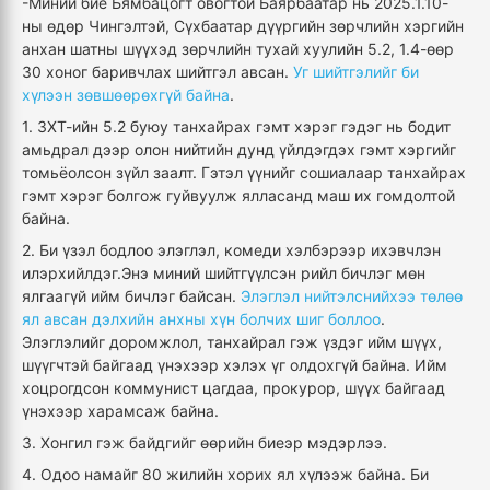
-Миний бие Бямбацогт овогтой Баярбаатар нь 2025.1.10-
ны өдөр Чингэлтэй, Сүхбаатар дүүргийн зөрчлийн хэргийн
анхан шатны шүүхэд зөрчлийн тухай хуулийн 5.2, 1.4-өөр
30 хоног баривчлах шийтгэл авсан.
Уг шийтгэлийг би
хүлээн зөвшөөрөхгүй байна
.
1. ЗХТ-ийн 5.2 буюу танхайрах гэмт хэрэг гэдэг нь бодит
амьдрал дээр олон нийтийн дунд үйлдэгдэх гэмт хэргийг
томьёолсон зүйл заалт. Гэтэл үүнийг сошиалаар танхайрах
гэмт хэрэг болгож гуйвуулж ялласанд маш их гомдолтой
байна.
2. Би үзэл бодлоо элэглэл, комеди хэлбэрээр ихэвчлэн
илэрхийлдэг.Энэ миний шийтгүүлсэн рийл бичлэг мөн
ялгаагүй ийм бичлэг байсан.
Элэглэл нийтэлснийхээ төлөө
ял авсан дэлхийн анхны хүн болчих шиг боллоо
.
Элэглэлийг доромжлол, танхайрал гэж үздэг ийм шүүх,
шүүгчтэй байгаад үнэхээр хэлэх үг олдохгүй байна. Ийм
хоцрогдсон коммунист цагдаа, прокурор, шүүх байгаад
үнэхээр харамсаж байна.
3. Хонгил гэж байдгийг өөрийн биеэр мэдэрлээ.
4. Одоо намайг 80 жилийн хорих ял хүлээж байна. Би