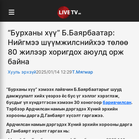
“Бурханы хүү” Б.Баярбаатар:
Нийгмээ шүүмжилснийхээ төлөө
80 жилээр хоригдох аюулд орж
байна
Хууль эрхзүй
2025/01/14 12:29
Т.Мягмар
“Бурханы хүү” хэмээх лайвчин Б.Баярбаатарыг шууд
дамжуулалт хийх үеэрээ ёс бус үг хэллэг хэрэглэж,
бусдыг үл хүндэтгэсэн хэмээн 30 хоногоор
баривчилсан
.
Тэрбээр Ардчилсан намын дэргэдэх Хүний эрхийн
хорооны дарга Д.Ганбаярт хүсэлт гаргажээ.
Ардчилсан намын дэргэдэх Хүний эрхийн хорооны дарга
Д.Ганбаярт хүсэлт гаргах нь: