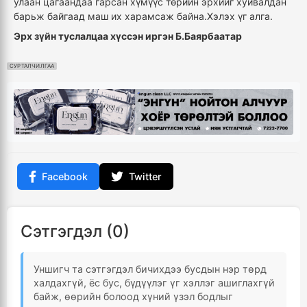
улаан цагаандаа гарсан хүмүүс төрийн эрхийг хуйвалдан
барьж байгаад маш их харамсаж байна.Хэлэх үг алга.
Эрх зүйн туслалцаа хүссэн иргэн Б.Баярбаатар
СУРТАЛЧИЛГАА
Facebook
Twitter
Сэтгэгдэл (0)
Уншигч та сэтгэгдэл бичихдээ бусдын нэр төрд
халдахгүй, ёс бус, бүдүүлэг үг хэллэг ашиглахгүй
байж, өөрийн болоод хүний үзэл бодлыг