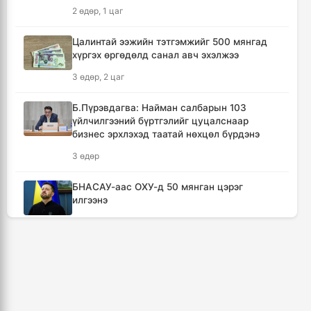
2 өдөр, 1 цаг
2 цаг, 18 минут
Цалинтай ээжийн тэтгэмжийг 500 мянгад
Ш.Энхийн-Од "Японыг сөхрүүллээ"
хүргэх өргөдөлд санал авч эхэлжээ
2 цаг, 46 минут
3 өдөр, 2 цаг
Г.Золжаргал: Зөв хүн төлөвшүүлнэ гэдэг
Б.Пүрэвдагва: Найман салбарын 103
бол нийгмийн хамгийн том бүтээн
үйлчилгээний бүртгэлийг цуцалснаар
байгуулалт
бизнес эрхлэхэд таатай нөхцөл бүрдэнэ
2 цаг, 49 минут
3 өдөр
"Дельфин" хар салхины улмаас Хятадад
БНАСАУ-аас ОХУ-д 50 мянган цэрэг
сая гаруй хүнийг нүүлгэн шилжүүлэв
илгээнэ
2 цаг, 52 минут
1 өдөр
“Сэлбэ ухаалаг хот” эдийн засгийн тусгай
🔴“Урьханы” гэх Б.Чинбат хамтарч ажиллах
бүс байгуулахыг дэмжих тухай асуудлыг
нэрээр бусдын бизнесийг дээрэмджээ
хэлэлцэж байна
4 өдөр, 3 цаг
3 цаг, 15 минут