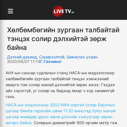
Хөлбөмбөгийн зургаан талбайтай
тэнцэх солир дэлхийтэй зөрж
байна
Дэлхий дахинд
,
Сонирхолтой
,
Шинжлэх ухаан
2020/06/07 11:14
Г.Ганчимэг
АНУ-ын сансар судлалын станц НАСА-ын мэдээлснээр
хөлбөмбөгийн зургаан талбайтай тэнцэх хэмжээний
аварга том солир манай дэлхийтэй зөрөх ажээ. Гэхдээ
айх хэрэггүй, уг солир нь бидэнд ямар ч хор хөнөөлгүй
гэнэ.
НАСА-ын мэдээлнээр 2002 NN4 нэртэй солир Европын
цагаар бямба гарагийн шөнө 11:20 минутад буюу манай
цагаар өнөөдөр үдээс өмнө дэлхийн хажуугаар зөрөн
өнгөрч байна
. Солирын диаметрийг 600 орчим метр гэж