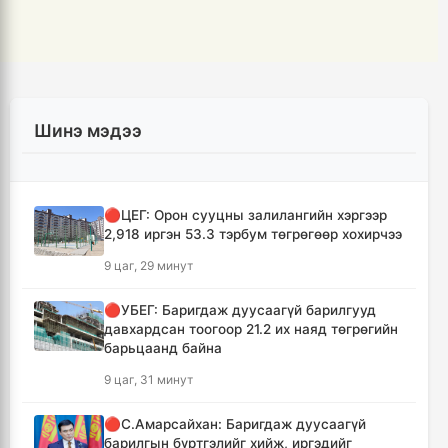
Шинэ мэдээ
🔴ЦЕГ: Орон сууцны залилангийн хэргээр
2,918 иргэн 53.3 тэрбум төгрөгөөр хохирчээ
9 цаг, 29 минут
🔴УБЕГ: Баригдаж дуусаагүй барилгууд
давхардсан тоогоор 21.2 их наяд төгрөгийн
барьцаанд байна
9 цаг, 31 минут
🔴С.Амарсайхан: Баригдаж дуусаагүй
барилгын бүртгэлийг хийж, иргэдийг