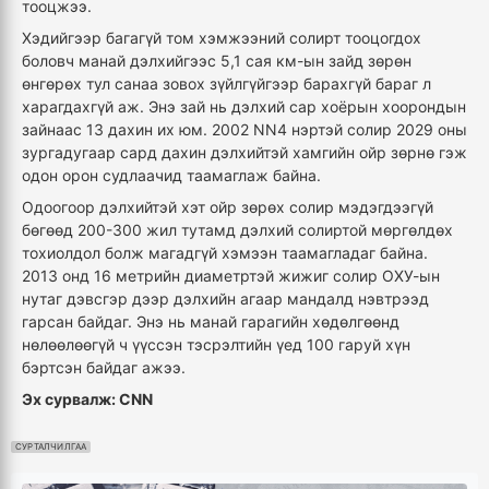
тооцжээ.
Хэдийгээр багагүй том хэмжээний солирт тооцогдох
боловч манай дэлхийгээс 5,1 сая км-ын зайд зөрөн
өнгөрөх тул санаа зовох зүйлгүйгээр барахгүй бараг л
харагдахгүй аж. Энэ зай нь дэлхий сар хоёрын хоорондын
зайнаас 13 дахин их юм. 2002 NN4 нэртэй солир 2029 оны
зургадугаар сард дахин дэлхийтэй хамгийн ойр зөрнө гэж
одон орон судлаачид таамаглаж байна.
Одоогоор дэлхийтэй хэт ойр зөрөх солир мэдэгдээгүй
бөгөөд 200-300 жил тутамд дэлхий солиртой мөргөлдөх
тохиолдол болж магадгүй хэмээн таамагладаг байна.
2013 онд 16 метрийн диаметртэй жижиг солир ОХУ-ын
нутаг дэвсгэр дээр дэлхийн агаар мандалд нэвтрээд
гарсан байдаг. Энэ нь манай гарагийн хөдөлгөөнд
нөлөөлөөгүй ч үүссэн тэсрэлтийн үед 100 гаруй хүн
бэртсэн байдаг ажээ.
Эх сурвалж: CNN
СУРТАЛЧИЛГАА