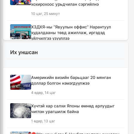
хохирохоос урьдчилан сэргийлнэ
10 цаг, 25 минут
ХЗДХЯ-ны “Явуулын оффис” Нарантуул
худалдааны төвд ажиллаж, иргэдэд
үйлчилгээ үзүүллээ
10 цаг, 34 минут
Их уншсан
УИХ-ын гишүүд БНСУ-ын Үндэсний
Ассамблейн гишүүдийг хүлээн авч уулзлаа
10 цаг, 59 минут
Америкийн визийн барьцааг 20 мянган
доллар болгон нэмэгдүүлжээ
Мексикийн ТикТок-чин шууд
4 өдөр, 14 цаг
дамжуулалтын үеэр буудуулж амиа алджээ
11 цаг, 25 минут
Хүчтэй хар салхи Японы өмнөд арлуудыг
чиглэн урагшилж байна
Кумамотогийн газар хөдлөлтийн улмаас
1 өдөр, 13 цаг
амиа алдагсдын тоо 38-д хүрчээ
12 цаг, 17 минут