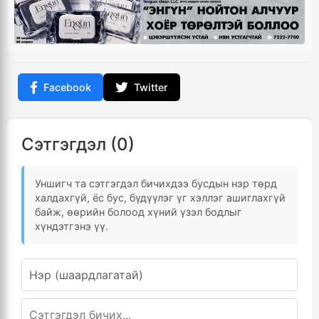
Facebook
Twitter
Сэтгэгдэл (0)
Уншигч та сэтгэгдэл бичихдээ бусдын нэр төрд
халдахгүй, ёс бус, бүдүүлэг үг хэллэг ашиглахгүй
байж, өөрийн болоод хүний үзэл бодлыг
хүндэтгэнэ үү.