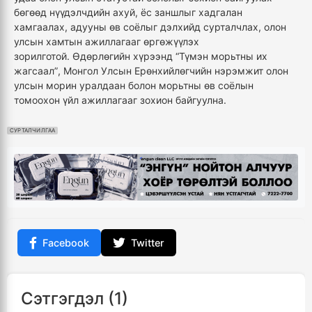
бөгөөд нүүдэлчдийн ахуй, ёс заншлыг хадгалан
хамгаалах, адууны өв соёлыг дэлхийд сурталчлах, олон
улсын хамтын ажиллагааг өргөжүүлэх
зорилготой.
Өдөрлөгийн хүрээнд “
Түмэн морьтны их
жагсаал
”
, Монгол Улсын Ерөнхийлөгчийн нэрэмжит олон
улсын морин уралдаан болон морьтны өв соёлын
томоохон үйл ажиллагааг зохион байгуул
на.
СУРТАЛЧИЛГАА
Facebook
Twitter
Сэтгэгдэл (1)