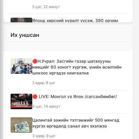
5 цаг, 22 минут
Японд хөрсний нуралт үүсэж, 390 орчим
хүн уулын бүсэд боогджээ
Их уншсан
5 цаг, 38 минут
Ерөнхий сайд Н.Учрал Газрын тосны
үйлдвэрийн бүтээн байгуулалтыг
🔴Н.Учрал: Засгийн газар шатахууны
тасралтгүй үргэлжлүүлж, түүхий эдийн
нөөцийг 60 хоногт хүргэж, үнийн өсөлтийн
хангамжийг баталгаажуулах үүрэг өгөв
шокоос иргэдээ хамгаална
6 цаг, 2 минут
2 өдөр, 8 цаг
Энэ онд ерөнхий боловсролын
🔴 LIVE: Монгол vs Япон /сагсанбөмбөг/
сургуулиудын гүйцэтгэл 80.2 хувьтай
гарчээ
4 цаг, 14 минут
6 цаг, 18 минут
Цалинтай ээжийн тэтгэмжийг 500 мянгад
хүргэх өргөдөлд санал авч эхэлжээ
Зарим голууд үерийн аюултай түвшинг 30
см даван үерлэж байна
3 өдөр, 9 цаг