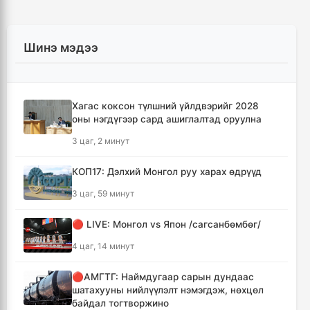
Шинэ мэдээ
Хагас коксон түлшний үйлдвэрийг 2028
оны нэгдүгээр сард ашиглалтад оруулна
3 цаг, 2 минут
КОП17: Дэлхий Монгол руу харах өдрүүд
3 цаг, 59 минут
🔴 LIVE: Монгол vs Япон /сагсанбөмбөг/
4 цаг, 14 минут
🔴АМГТГ: Наймдугаар сарын дундаас
шатахууны нийлүүлэлт нэмэгдэж, нөхцөл
байдал тогтворжино