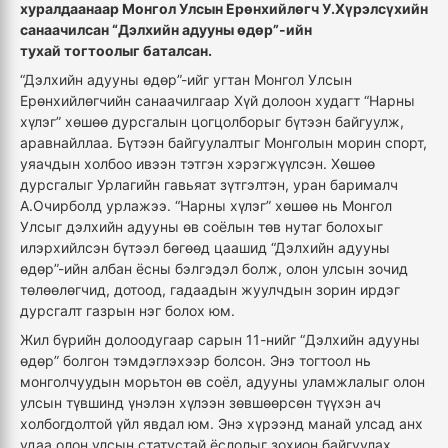
хуралдаанаар Монгол Улсын Ерөнхийлөгч У
.
Хүрэлсүхийн
санаачилсан
“
Дэлхийн адууны өд
өр”-ийн
тухай
тогтоолыг батал
сан.
“Дэлхийн адууны өдөр”-ийг угтан Монгол Улсын
Ерөнхийлөгчийн санаачилгаар Хүй долоон худагт “Нарны
хүлэг” хөшөө дурсгалын цогцолборыг бүтээн байгуулж,
аравнайллаа. Бүтээн байгуулалтыг Монголын морин спорт,
уяачдын холбоо ивээн тэтгэн хэрэгжүүлсэн. Хөшөө
дурсгалыг Урлагийн гавьяат зүтгэлтэн, уран барималч
А.Очирболд урлажээ. “Нарны хүлэг” хөшөө нь Монгол
Улсыг дэлхийн адууны өв соёлын төв нутаг болохыг
илэрхийлсэн бүтээл бөгөөд цаашид “Дэлхийн адууны
өдөр”-ийн албан ёсны бэлгэдэл болж, олон улсын зочид
төлөөлөгчид, дотоод, гадаадын жуулчдын зорин ирдэг
дурсгалт газрын нэг болох юм.
Ж
ил бүрийн
долоо
дугаар сарын 11-н
ийг “
Дэлхийн адууны
өдөр
”
болгон тэмдэглэхээр
болсон
. Энэ тогтоол нь
монголчуудын морьтон өв соёл, адууны уламжлалыг олон
улсын түвшинд үнэлэн хүлээн зөвшөөрсөн түүхэн ач
холбогдолтой үйл явдал
юм.
Энэ хүрээнд
манай улсад
анх
удаа олон улсын
статустай ёслолыг
зохион байгуулах