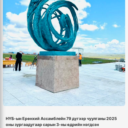
НҮБ-ын Ерөнхий Ассамблей
н
79 дүгээр чуулганы 2025
оны
зургаа
дугаар сарын 3-ны өдрийн нэгдсэн