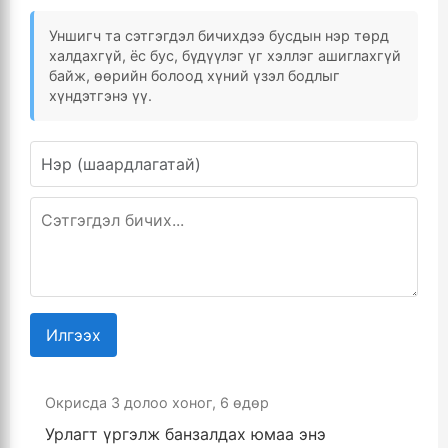
Уншигч та сэтгэгдэл бичихдээ бусдын нэр төрд
халдахгүй, ёс бус, бүдүүлэг үг хэллэг ашиглахгүй
байж, өөрийн болоод хүний үзэл бодлыг
хүндэтгэнэ үү.
Илгээх
Окрисда
3 долоо хоног, 6 өдөр
Урлагт үргэлж банзалдах юмаа энэ