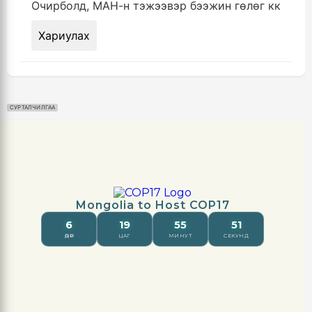
Очирболд, МАН-н тэжээвэр бээжин гөлөг кк
Хариулах
СУРТАЛЧИЛГАА