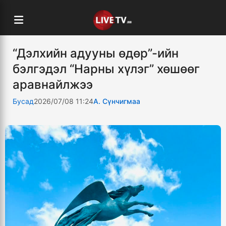
“Дэлхийн адууны өдөр”-ийн
бэлгэдэл “Нарны хүлэг” хөшөөг
аравнайлжээ
Бусад
2026/07/08 11:24
А. Сүнчигмаа