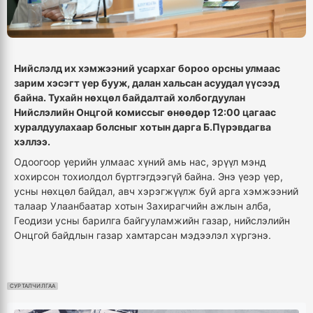
Нийслэлд их хэмжээний усархаг бороо орсны улмаас
зарим хэсэгт үер бууж, далан хальсан асуудал үүсээд
байна. Тухайн нөхцөл байдалтай холбогдуулан
Нийслэлийн Онцгой комиссыг өнөөдөр 12:00 цагаас
хуралдуулахаар болсныг хотын дарга Б.Пүрэвдагва
хэллээ.
Одоогоор үерийн улмаас хүний амь нас, эрүүл мэнд
хохирсон тохиолдол бүртгэгдээгүй байна. Энэ үеэр үер,
усны нөхцөл байдал, авч хэрэгжүүлж буй арга хэмжээний
талаар Улаанбаатар хотын Захирагчийн ажлын алба,
Геодизи усны барилга байгууламжийн газар, нийслэлийн
Онцгой байдлын газар хамтарсан мэдээлэл хүргэнэ.
СУРТАЛЧИЛГАА