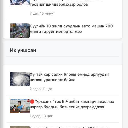
төсвийг шийдвэрлэхээр болов
7 цаг, 15 минут
Сүүлийн 10 жилд суудлын авто машин 700
мянга гаруйг импортолжээ
7 цаг, 20 минут
Их уншсан
Монгол Улсын гадаад валютын нөөц анх
удаа 7.9 тэрбум ам.долларт хүрлээ
7 цаг, 26 минут
Хүчтэй хар салхи Японы өмнөд арлуудыг
чиглэн урагшилж байна
Өмнөд Солонгост хэт халууны улмаас амиа
алдсан хүний тоо 23-т хүржээ
2 өдөр, 11 цаг
7 цаг, 35 минут
🔴“Урьханы” гэх Б.Чинбат хамтарч ажиллах
нэрээр бусдын бизнесийг дээрэмджээ
Шатахуун дамлан борлуулсан хоёр
зөрчлийг илрүүлэн шалгаж байна
1 өдөр, 13 цаг
8 цаг