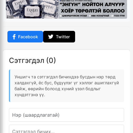
Facebook
Twitter
Сэтгэгдэл (0)
Уншигч та сэтгэгдэл бичихдээ бусдын нэр төрд
халдахгүй, ёс бус, бүдүүлэг үг хэллэг ашиглахгүй
байж, өөрийн болоод хүний үзэл бодлыг
хүндэтгэнэ үү.