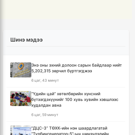
Шинэ мэдээ
Энэ оны эхний долоон сарын байдлаар нийт
5,202,315 зөрчил бүртгэгджээ
6 цаг, 43 минут
“Үдийн цай” хөтөлбөрийн хүнсний
бүтээгдэхүүнийг 100 хувь хувийн хэвшлээс
худалдан авна
6 цаг, 59 минут
"ДЦС-3” ТӨХК-ийн нэн шаардлагатай
“Турбингенератор-5”-ын шинэчлэлийн