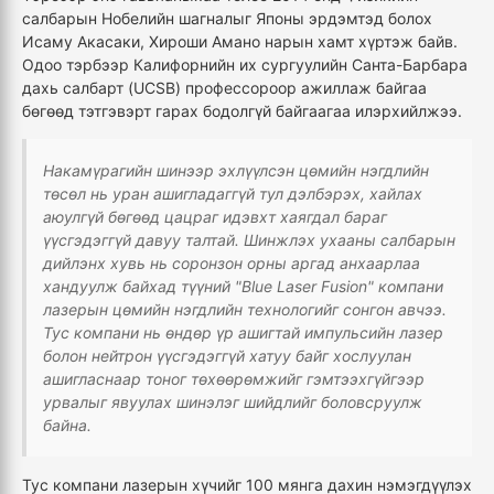
салбарын Нобелийн шагналыг Японы эрдэмтэд болох
Исаму Акасаки, Хироши Амано нарын хамт хүртэж байв.
Одоо тэрбээр Калифорнийн их сургуулийн Санта-Барбара
дахь салбарт (UCSB) профессороор ажиллаж байгаа
бөгөөд тэтгэвэрт гарах бодолгүй байгаагаа илэрхийлжээ.
Накамүрагийн шинээр эхлүүлсэн цөмийн нэгдлийн
төсөл нь уран ашигладаггүй тул дэлбэрэх, хайлах
аюулгүй бөгөөд цацраг идэвхт хаягдал бараг
үүсгэдэггүй давуу талтай. Шинжлэх ухааны салбарын
дийлэнх хувь нь соронзон орны аргад анхаарлаа
хандуулж байхад түүний "Blue Laser Fusion" компани
лазерын цөмийн нэгдлийн технологийг сонгон авчээ.
Тус компани нь өндөр үр ашигтай импульсийн лазер
болон нейтрон үүсгэдэггүй хатуу байг хослуулан
ашигласнаар тоног төхөөрөмжийг гэмтээхгүйгээр
урвалыг явуулах шинэлэг шийдлийг боловсруулж
байна.
Тус компани лазерын хүчийг 100 мянга дахин нэмэгдүүлэх