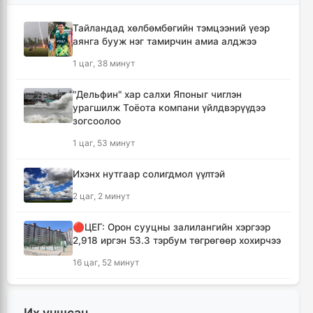
Тайландад хөлбөмбөгийн тэмцээний үеэр
аянга бууж нэг тамирчин амиа алджээ
1 цаг, 38 минут
"Дельфин" хар салхи Японыг чиглэн
урагшилж Тоёота компани үйлдвэрүүдээ
зогсоолоо
1 цаг, 53 минут
Ихэнх нутгаар солигдмол үүлтэй
2 цаг, 2 минут
🔴ЦЕГ: Орон сууцны залилангийн хэргээр
2,918 иргэн 53.3 тэрбум төгрөгөөр хохирчээ
16 цаг, 52 минут
🔴УБЕГ: Баригдаж дуусаагүй барилгууд
давхардсан тоогоор 21.2 их наяд төгрөгийн
Их уншсан