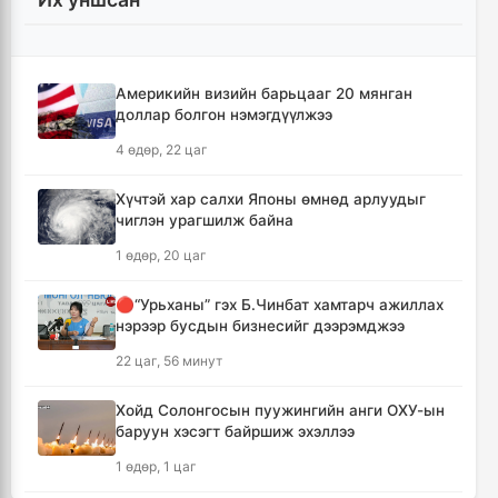
барьцаанд байна
16 цаг, 54 минут
Америкийн визийн барьцааг 20 мянган
🔴С.Амарсайхан: Баригдаж дуусаагүй
доллар болгон нэмэгдүүлжээ
барилгын бүртгэлийг хийж, иргэдийг
хохирохоос урьдчилан сэргийлнэ
4 өдөр, 22 цаг
17 цаг, 49 минут
Хүчтэй хар салхи Японы өмнөд арлуудыг
чиглэн урагшилж байна
ХЗДХЯ-ны “Явуулын оффис” Нарантуул
худалдааны төвд ажиллаж, иргэдэд
1 өдөр, 20 цаг
үйлчилгээ үзүүллээ
17 цаг, 57 минут
🔴“Урьханы” гэх Б.Чинбат хамтарч ажиллах
нэрээр бусдын бизнесийг дээрэмджээ
УИХ-ын гишүүд БНСУ-ын Үндэсний
22 цаг, 56 минут
Ассамблейн гишүүдийг хүлээн авч уулзлаа
18 цаг, 22 минут
Хойд Солонгосын пуужингийн анги ОХУ-ын
баруун хэсэгт байршиж эхэллээ
Мексикийн ТикТок-чин шууд
1 өдөр, 1 цаг
дамжуулалтын үеэр буудуулж амиа алджээ