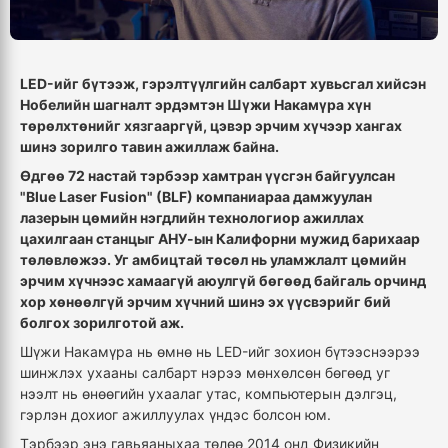
LED-ийг бүтээж, гэрэлтүүлгийн салбарт хувьсгал хийсэн
Нобелийн шагналт эрдэмтэн Шүжи Накамүра хүн
төрөлхтөнийг хязгааргүй, цэвэр эрчим хүчээр хангах
шинэ зорилго тавин ажиллаж байна.
Өдгөө 72 настай тэрбээр хамтран үүсгэн байгуулсан
"Blue Laser Fusion" (BLF) компаниараа дамжуулан
лазерын цөмийн нэгдлийн технологиор ажиллах
цахилгаан станцыг АНУ-ын Калифорни мужид барихаар
төлөвлөжээ. Уг амбицтай төсөл нь уламжлалт цөмийн
эрчим хүчнээс хамаагүй аюулгүй бөгөөд байгаль орчинд
хор хөнөөлгүй эрчим хүчний шинэ эх үүсвэрийг бий
болгох зорилготой аж.
Шүжи Накамүра нь өмнө нь LED-ийг зохион бүтээснээрээ
шинжлэх ухааны салбарт нэрээ мөнхөлсөн бөгөөд уг
нээлт нь өнөөгийн ухаалаг утас, компьютерын дэлгэц,
гэрлэн дохиог ажиллуулах үндэс болсон юм.
Тэрбээр энэ гавьяаныхаа төлөө 2014 онд Физикийн