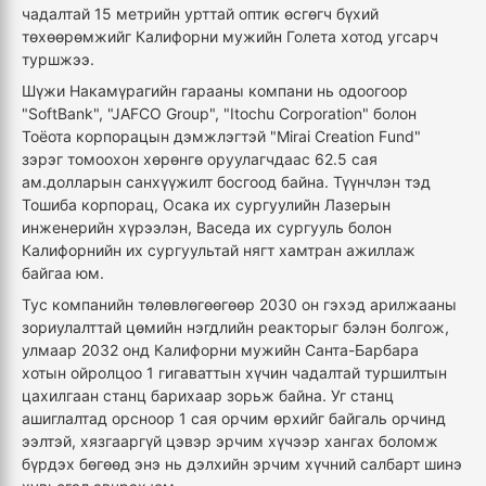
чадалтай 15 метрийн урттай оптик өсгөгч бүхий
төхөөрөмжийг Калифорни мужийн Голета хотод угсарч
туршжээ.
Шүжи Накамүрагийн гарааны компани нь одоогоор
"SoftBank", "JAFCO Group", "Itochu Corporation" болон
Тоёота корпорацын дэмжлэгтэй "Mirai Creation Fund"
зэрэг томоохон хөрөнгө оруулагчдаас 62.5 сая
ам.долларын санхүүжилт босгоод байна. Түүнчлэн тэд
Тошиба корпорац, Осака их сургуулийн Лазерын
инженерийн хүрээлэн, Васеда их сургууль болон
Калифорнийн их сургуультай нягт хамтран ажиллаж
байгаа юм.
Тус компанийн төлөвлөгөөгөөр 2030 он гэхэд арилжааны
зориулалттай цөмийн нэгдлийн реакторыг бэлэн болгож,
улмаар 2032 онд Калифорни мужийн Санта-Барбара
хотын ойролцоо 1 гигаваттын хүчин чадалтай туршилтын
цахилгаан станц барихаар зорьж байна. Уг станц
ашиглалтад орсноор 1 сая орчим өрхийг байгаль орчинд
ээлтэй, хязгааргүй цэвэр эрчим хүчээр хангах боломж
бүрдэх бөгөөд энэ нь дэлхийн эрчим хүчний салбарт шинэ