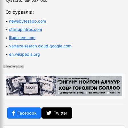
хувьсгал авчрах юм.
Эх сурвалж:
•
newsbytesapp.com
•
startupintros.com
•
illuminem.com
•
vertexaisearch.cloud.google.com
•
en.wikipedia.org
СУРТАЛЧИЛГАА
Facebook
Twitter