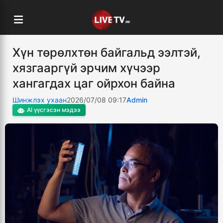
Хүн төрөлхтөн байгальд ээлтэй,
хязгааргүй эрчим хүчээр
хангагдах цаг ойрхон байна
Шинжлэх ухаан
2026/07/08 09:17
Admin
AI үүсгэсэн мэдээ