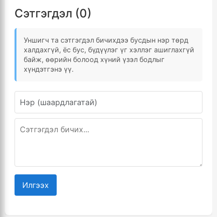
Сэтгэгдэл (0)
Уншигч та сэтгэгдэл бичихдээ бусдын нэр төрд
халдахгүй, ёс бус, бүдүүлэг үг хэллэг ашиглахгүй
байж, өөрийн болоод хүний үзэл бодлыг
хүндэтгэнэ үү.
Илгээх