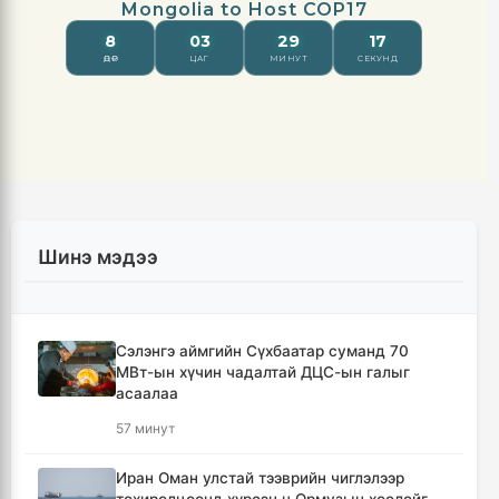
Шинэ мэдээ
Сэлэнгэ аймгийн Сүхбаатар суманд 70
МВт-ын хүчин чадалтай ДЦС-ын галыг
асаалаа
57 минут
Иран Оман улстай тээврийн чиглэлээр