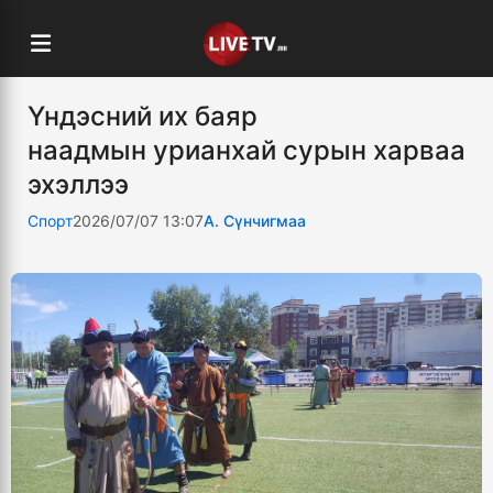
Үндэсний их баяр
наадмын урианхай сурын харваа
эхэллээ
Спорт
2026/07/07 13:07
А. Сүнчигмаа