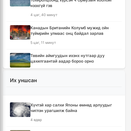
тохиролцоонд хүрсэн ч Ормузын хоолойг
нээхгүй гэв
4 цаг, 40 минут
Канадын Британийн Колумб мужид ойн
түймрийн улмаас онц байдал зарлав
5 цаг, 11 минут
Төвийн аймгуудын ихэнх нутгаар дуу
цахилгаантай аадар бороо орно
6 цаг, 7 минут
Их уншсан
Хотын дарга асан Х.Нямбаатар улсын заан
Д.Алтанцоожид хүндэтгэл үзүүлэх наадамд
оролцлоо
15 цаг, 44 минут
Хүчтэй хар салхи Японы өмнөд арлуудыг
чиглэн урагшилж байна
🔴Улсын ахлах засуул Т.Хэнбатад
4 өдөр
хүндэтгэл үзүүлж, 10 сая төгрөг бэлэглэлээ