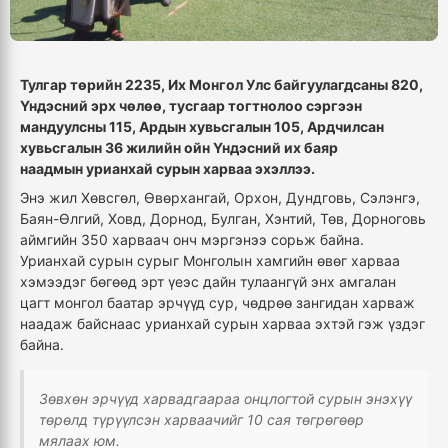
Тулгар төрийн 2235, Их Монгол Улс байгуулагдсаны 820,
Үндэсний эрх чөлөө, тусгаар тогтнолоо сэргээн
мандуулсны 115, Ардын хувьсгалын 105, Ардчилсан
хувьсгалын 36 жилийн ойн Үндэсний их баяр
наадмын
урианхай сурын харваа эхэллээ.
Энэ жил Хөвсгөл, Өвөрхангай, Орхон, Дундговь, Сэлэнгэ,
Баян-Өлгий, Ховд, Дорнод, Булган, Хэнтий, Төв, Дорноговь
аймгийн 350 харваач онч мэргэнээ сорьж байна.
Урианхай сурын сурыг Монголын хамгийн өвөг харваа
хэмээдэг бөгөөд эрт үеэс дайн тулаангүй энх амгалан
цагт монгол баатар эрчүүд сур, чөдрөө зангидан харваж
наадаж байснаас урианхай сурын харваа эхтэй гэж үздэг
байна.
Зөвхөн эрчүүд харвадгаараа онцлогтой сурын энэхүү
төрөлд түрүүлсэн харваачийг 10 сая төгрөгөөр
мялаах юм.