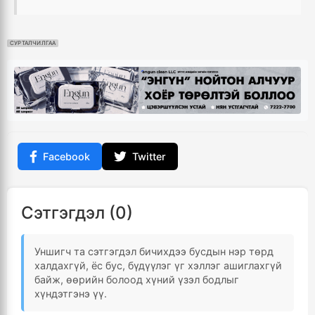
СУРТАЛЧИЛГАА
Facebook
Twitter
Сэтгэгдэл (0)
Уншигч та сэтгэгдэл бичихдээ бусдын нэр төрд
халдахгүй, ёс бус, бүдүүлэг үг хэллэг ашиглахгүй
байж, өөрийн болоод хүний үзэл бодлыг
хүндэтгэнэ үү.