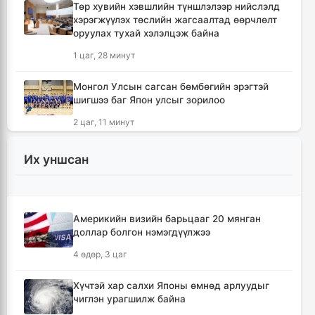
Төр хувийн хэвшлийн түншлэлээр нийслэлд
хэрэгжүүлэх төслийн жагсаалтад өөрчлөлт
оруулах тухай хэлэлцэж байна
1 цаг, 28 минут
Монгол Улсын сагсан бөмбөгийн эрэгтэй
шигшээ баг Япон улсыг зорилоо
2 цаг, 11 минут
Татварын өрийг барагдуулахдаа орлогын
Их уншсан
30 хувийг татвар төлөгчид үлдээхээр
хуульчилжээ
2 цаг, 25 минут
Америкийн визийн барьцааг 20 мянган
доллар болгон нэмэгдүүлжээ
Өвөлжилтийн бэлтгэл ажлын хүрээнд
Шадар сайд Н.Номтойбаяр Дорноговь
4 өдөр, 3 цаг
аймагт ажиллалаа
2 цаг, 30 минут
Хүчтэй хар салхи Японы өмнөд арлуудыг
чиглэн урагшилж байна
Өнөөдөр Ангарскийн газрын тос