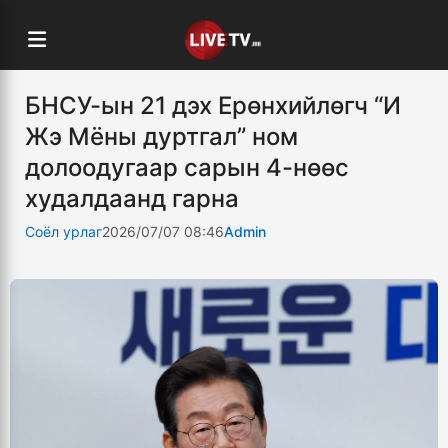
БНСУ-ын 21 дэх Ерөнхийлөгч “И
Жэ Мёны дуртгал” ном
долоодугаар сарын 4-нөөс
худалдаанд гарна
Соёл урлаг
2026/07/07 08:46
Admin