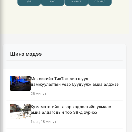
Шинэ мэдээ
Мексикийн ТикТок-чин шууд
дамжуулалтын үеэр буудуулж амиа алджээ
26 минут
Кумамотогийн газар хөдлөлтийн улмаас
амиа алдагсдын тоо 38-д хүрчээ
1 цаг, 18 минут