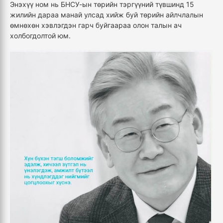
Энэхүү ном нь БНСУ-ын төрийн тэргүүний түвшинд 15
жилийн дараа манай улсад хийж буй төрийн айлчлалын
өмнөхөн хэвлэгдэн гарч буйгаараа олон талын ач
холбогдолтой юм.