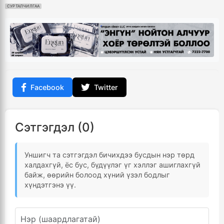
СУРТАЛЧИЛГАА
Facebook
Twitter
Сэтгэгдэл (0)
Уншигч та сэтгэгдэл бичихдээ бусдын нэр төрд
халдахгүй, ёс бус, бүдүүлэг үг хэллэг ашиглахгүй
байж, өөрийн болоод хүний үзэл бодлыг
хүндэтгэнэ үү.