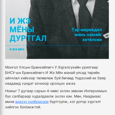
Монгол Улсын Ерөнхийлөгч У.Хүрэлсүхийн урилгаар
БНСУ-ын Ерөнхийлөгч И Жэ Мён манай улсад төрийн
айлчлал хийхээр төлөвлөж буй бөгөөд Үндэсний их баяр
наадамд хүндэт зочноор оролцох ажээ.
Номыг 7 дугаар сарын 4-нөөс эхлэн зөвхөн Интерномын
бүх салбараар худалдаалж эхлэх юм. Мөн, Наадмаас
өмнө
энэхүү холбоосоор
бүртгүүлж, хот дотор хүргэлт
хийлгэх боломжтой.