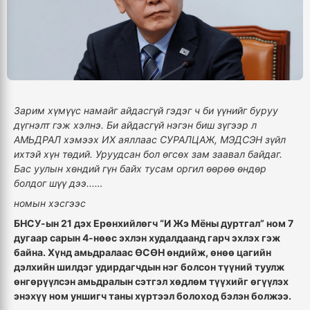
Зарим хүмүүс намайг айдасгүй гэдэг ч би үүнийг буруу
дүгнэлт гэж хэлнэ. Би айдасгүй нэгэн биш зүгээр л
АМЬДРАЛ хэмээх ИХ аяллаас СУРАЛЦАЖ, МЭДСЭН зүйл
ихтэй хүн төдий. Уруудсан бол өгсөх зам заавал байдаг.
Бас уулын хөндий гүн байх тусам оргил өөрөө өндөр
болдог шүү дээ...…
номын хэсгээс
БНСУ-ын 21 дэх Ерөнхийлөгч “И Жэ Мёны дуртгал” ном 7
дугаар сарын 4-нөөс эхлэн худалдаанд гарч эхлэх гэж
байна. Хүнд амьдралаас ӨСӨН өндийж, өнөө цагийн
дэлхийн шилдэг удирдагчдын нэг болсон түүний туулж
өнгөрүүлсэн амьдралын сэтгэл хөдлөм түүхийг өгүүлэх
энэхүү ном уншигч таны хүртээл болоход бэлэн болжээ.