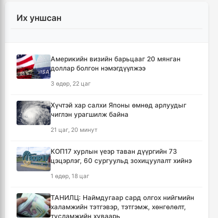
2 цаг, 42 минут
Их уншсан
Татварын өртэй шатахуун импортлогч ААН-
үүдийн дансыг битүүмжлэхгүй
12 цаг, 35 минут
Америкийн визийн барьцааг 20 мянган
доллар болгон нэмэгдүүлжээ
АНУ-ын Элчин сайдын яам нэн
шаардлагагүй бол Монгол Улс руу аялахгүй
3 өдөр, 22 цаг
байхыг иргэддээ зөвлөжээ
17 цаг, 47 минут
Хүчтэй хар салхи Японы өмнөд арлуудыг
чиглэн урагшилж байна
Зүүн Азийн эрэгтэйчүүдийн волейболын
21 цаг, 20 минут
аварга шалгаруулах тэмцээн эхэллээ
18 цаг, 22 минут
КОП17 хурлын үеэр таван дүүргийн 73
цэцэрлэг, 60 сургуульд зохицуулалт хийнэ
🔴 ЗГ: Иргэд, ААН-үүд бензин, шатахууныг
1 өдөр, 18 цаг
хүссэн хэмжээгээрээ улсын хилээр оруулж
ирэх боломжтой
ТАНИЛЦ: Наймдугаар сард олгох нийгмийн
20 цаг, 36 минут
халамжийн тэтгэвэр, тэтгэмж, хөнгөлөлт,
тусламжийн хуваарь