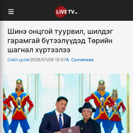
Шинэ онцгой туурвил, шилдэг
гарамгай бүтээлүүдэд Төрийн
шагнал хүртээлээ
Соёл урлаг
2026/07/06 15:07
А. Сүнчигмаа