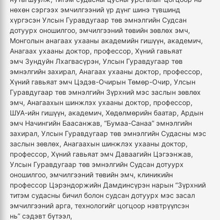
нөхөн сэргээх эмчилгээний үр дүнг шинэ түвшинд
хүргэсэн Улсын Гуравдугаар төв эмнэлгийн Судсан
дотуурх оношилгоо, эмчилгээний төвийн зөвлөх эмч,
Монголын анагаах ухааны академийн гишүүн, академич,
Анагаах ухааны доктор, профессор, Хүний гавьяат
эмч Зундуйн Лхагвасүрэн, Улсын Гуравдугаар төв
эмнэлгийн захирал, Анагаах ухааны доктор, профессор,
Хүний гавьяат эмч Цэдэв-Очирын Төмөр-Очир, Улсын
Гуравдугаар төв эмнэлгийн Зүрхний мэс заслын зөвлөх
эмч, Анагаахын шинжлэх ухааны доктор, профессор,
ШУА-ийн гишүүн, академич, Хөдөлмөрийн баатар, Ардын
эмч Начингийн Баасанжав, “Бумаа-Санаа” эмнэлгийн
захирал, Улсын Гуравдугаар төв эмнэлгийн Судасны мэс
заслын зөвлөх, Анагаахын шинжлэх ухааны доктор,
профессор, Хүний гавьяат эмч Даваагийн Цэгээнжав,
Улсын Гуравдугаар төв эмнэлгийн Судсан дотуурх
оношилгоо, эмчилгээний төвийн эмч, клиникийн
профессор Цэрэндоржийн Дамдинсүрэн нарын “Зүрхний
титэм судасны бичил болон судсан дотуурх мэс засал
эмчилгээний арга, технологийг цогцоор нэвтрүүлсэн
нь” сэдэвт бүтээл,