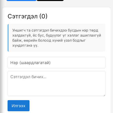
Сэтгэгдэл (0)
Уншигч та сэтгэгдэл бичихдээ бусдын нэр төрд
халдахгүй, ёс бус, бүдүүлэг үг хэллэг ашиглахгүй
байж, өөрийн болоод хүний үзэл бодлыг
хүндэтгэнэ үү.
Илгээх