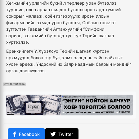
Хөгжмийн урлагийн бүхий л төрлөөр уран бүтээлээ
туурвин, олон арван шилдэг бүтээлээрээ ард түмний
сонорыг мялааж, соён гэгээрүүлж ирсэн Улсын
филармонийн ахмад уран бүтээлч, Соёлын гавьяат
зүтгэлтэн Гаадангийн Алтанхуягийн “Симфони
вариац” хөгжмийн бүтээлд тус тус Төрийн шагнал
хүртээлээ.
Ерөнхийлөгч У.Хүрэлсүх Төрийн шагнал хүртсэн
эрхмүүдэд болон гэр бүл, хамт олонд нь сайн сайхныг
хүсэн ерөөж, Үндэсний их баяр наадмын баярын мэндийг
өргөн дэвшүүллээ.
СУРТАЛЧИЛГАА
Facebook
Twitter