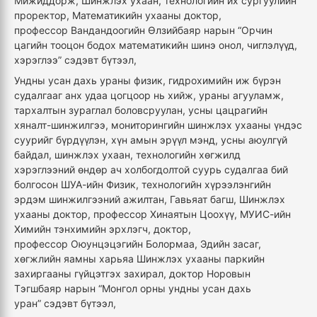
Мижиддорж, Шинжлэх ухаан, технологийн их сургуулийн
проректор, Математикийн ухааны доктор,
профессор Вандандоогийн Өлзийбаяр нарын “Орчин
цагийн тооцон бодох математикийн шинэ онол, чиглэлүүд,
хэрэглээ” сэдэвт бүтээл,
Ундны усан дахь ураны физик, гидрохимийн иж бүрэн
судалгааг анх удаа цогцоор нь хийж, ураны агууламж,
тархалтын зураглал боловсруулан, усны цацрагийн
хяналт-шинжилгээ, мониторингийн шинжлэх ухааны үндэс
суурийг бүрдүүлэн, хүн амын эрүүл мэнд, усны аюулгүй
байдал, шинжлэх ухаан, технологийн хөгжилд
хэрэглээний өндөр ач холбогдолтой суурь судалгаа бий
болгосон ШУА-ийн Физик, технологийн хүрээлэнгийн
эрдэм шинжилгээний ажилтан, Гавьяат багш, Шинжлэх
ухааны доктор, профессор Хинаятын Цоохүү, МУИС-ийн
Химийн тэнхимийн эрхлэгч, доктор,
профессор Оюунцэцэгийн Болормаа, Эдийн засаг,
хөгжлийн яамны харьяа Шинжлэх ухааны паркийн
захиргааны гүйцэтгэх захирал, доктор Норовын
Тэгшбаяр нарын “Монгол орны ундны усан дахь
уран” сэдэвт бүтээл,