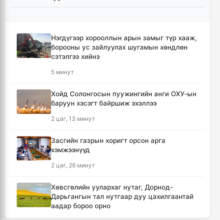
Нэгдүгээр хорооллын арын замыг түр хааж,
борооны ус зайлуулах шугамын хөндлөн
сэтэлгээ хийнэ
5 минут
Хойд Солонгосын пуужингийн анги ОХУ-ын
баруун хэсэгт байршиж эхэллээ
2 цаг, 13 минут
Засгийн газрын хоригт орсон арга
хэмжээнүүд
2 цаг, 26 минут
Хөвсгөлийн уулархаг нутаг, Дорнод-
Дарьгангын тал нутгаар дуу цахилгаантай
аадар бороо орно