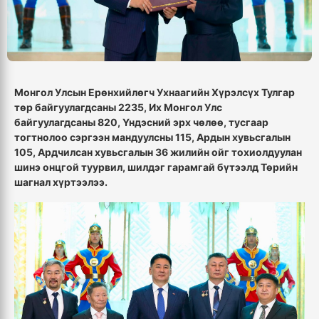
Монгол Улсын Ерөнхийлөгч Ухнаагийн Хүрэлсүх Тулгар
төр байгуулагдсаны 2235, Их Монгол Улс
байгуулагдсаны 820, Үндэсний эрх чөлөө, тусгаар
тогтнолоо сэргээн мандуулсны 115, Ардын хувьсгалын
105, Ардчилсан хувьсгалын 36 жилийн ойг тохиолдуулан
шинэ онцгой туурвил, шилдэг гарамгай бүтээлд Төрийн
шагнал хүртээлээ.