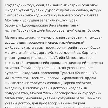
Нүүдэлчдийн түүх, соёл, зан заншлыг илэрхийлсэн олон
шилдэг бүтээл туурвин, дүрслэх урлагийн салбар, чулуун
сийлбэрийн хөгжилд жинтэй хувь нэмэр оруулж байгаа
Монголын урчуудын эвлэлийн гишүүн, уран
барималч Цэрэндоржийн Энхтайваны гантиг
чулуун “Бурхан багшийн босоо сэрэг дүр” сэдэвт бүтээл,
Математик, физик, инженерчлэлийн салбарын тулгамдсан
асуудлуудыг тооцооллын өндөр нарийвчлалтай
шийдвэрлэх арга замыг нээж, орчин үеийн тооцон бодох
математикийн онол, арга зүй, хэрэглээний салбарт олон
улсын түвшинд үнэлэгдсэн ШУА-ийн Математик, тоон
технологийн хүрээлэнгийн эрдэм шинжилгээний тэргүүлэх
ажилтан, Төрийн соёрхолт, Шинжлэх ухааны гавьяат
зүтгэлтэн, академич, профессор Тугалын Жанлав, ШУА-
ийн Математик, тоон технологийн хүрээлэнгийн эрдэм
шинжилгээний тэргүүлэх ажилтан, Төрийн соёрхолт,
академич, Шинжлэх ухааны доктор Очбадрахын
Чулуунбаатар, Монгол Улсын боловсролын их сургуулийн
Математик, байгалийн ухааны сургуулийн багш, Шинжлэх
ухааны доктор, дэд профессор Рэнчин-Очирын