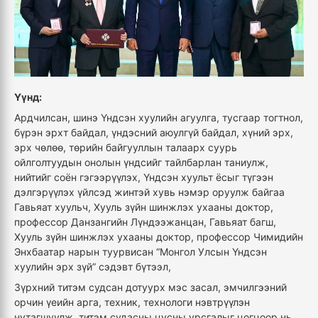
Үүнд:
Ардчилсан, шинэ Үндсэн хуулийн агуулга, тусгаар тогтнол,
бүрэн эрхт байдал, үндэсний аюулгүй байдал, хүний эрх,
эрх чөлөө, төрийн байгууллын талаарх суурь
ойлголтуудын онолын үндсийг тайлбарлан таниулж,
нийтийг соён гэгээрүүлэх, Үндсэн хуульт ёсыг түгээн
дэлгэрүүлэх үйлсэд жинтэй хувь нэмэр оруулж байгаа
Гавьяат хуульч, Хууль зүйн шинжлэх ухааны доктор,
профессор Данзангийн Лүндээжанцан, Гавьяат багш,
Хууль зүйн шинжлэх ухааны доктор, профессор Чимидийн
Энхбаатар нарын туурвисан “Монгол Улсын Үндсэн
хуулийн эрх зүй” сэдэвт бүтээл,
Зүрхний титэм судсан дотуурх мэс засал, эмчилгээний
орчин үеийн арга, техник, технологи нэвтрүүлэн
нутагшуулж, титэм судасны цусны урсгалыг цогцоор нь