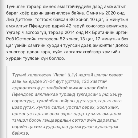
Түүнчлэн тэрээр өмнөх эмэгтэйчүүдийн дээд амжилтыг
бараг хоёр дахин шинэчилсэн байна. Өмнө нь 2020 онд
Лиа Диттоны тогтоож байсан 86 хоног, 10 цаг, 5 минутын
амжилтыг Пфендлер даруй 42 гаруй хоногоор ахиулжээ.
Үүгээр ч зогсохгүй, тэрээр 2014 онд Их Британийн иргэн
Роб Юстэсийн тогтоосон 52 хоног, 13 цаг, 17 минутын бүх
цаг үеийн хамгийн хурдан туулсан дээд амжилтыг долоо
хоногоор даван гарч, хүйс харгалзахгүйгээр хамгийн
хурдан туулсан хүн боллоо.
Түүний хөлөглөсөн "Лили" (Lily) нэртэй шилэн хөвөөт
завь нь ердөө 21-24 фут урттай, 132 хавтгай
дөрвөлжин фут талбайтай жижиг хөлөг байв.
Пфендлер аяллынхаа туршид тулгарсан хүнд хэцүү
сорилтууд, тухайлбал нойрны дутагдал, гарын алга
цэврүүтэх, хүчтэй салхи, урсгал сөрөх, хоол хийх,
цэнгэг ус гаргаж авах зэрэг өдөр тутмын амьдрах
тэмцэл болон ганцаардлын сэтгэл зүйн дарамтыг
өөрийн цахим хуудсаараа дамжуулан хуваалцаж
байжээ.