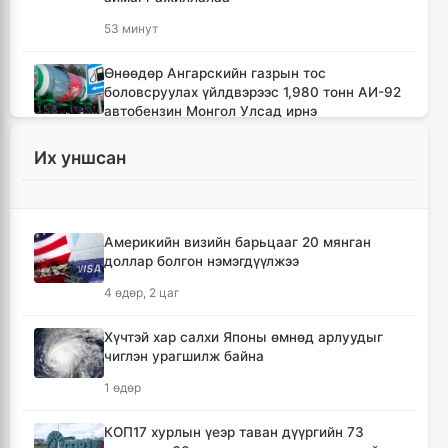
53 минут
Өнөөдөр Ангарскийн газрын тос
боловсруулах үйлдвэрээс 1,980 тонн АИ-92
автобензин Монгол Улсад ирнэ
1 цаг, 1 минут
Их уншсан
🔴АН: Монголд шатахууны биш, төрийн
бодлогын хомстол нүүрлээд байна
2 цаг, 50 минут
Америкийн визийн барьцааг 20 мянган
доллар болгон нэмэгдүүлжээ
🔴“Урьханы” гэх Б.Чинбат хамтарч ажиллах
4 өдөр, 2 цаг
нэрээр бусдын бизнесийг дээрэмджээ
2 цаг, 57 минут
Хүчтэй хар салхи Японы өмнөд арлуудыг
чиглэн урагшилж байна
Нэгдүгээр хорооллын арын замыг түр хааж,
1 өдөр
борооны ус зайлуулах шугамын хөндлөн
сэтэлгээ хийнэ
КОП17 хурлын үеэр таван дүүргийн 73
3 цаг, 28 минут