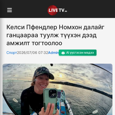
Келси Пфендлер Номхон далайг
ганцаараа туулж түүхэн дээд
амжилт тогтоолоо
Спорт
2026/07/06 07:32
Admin
AI үүсгэсэн мэдээ