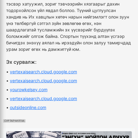
тэсвэр хатуужил, зориг тэвчээрийн хязгаарыг дахин
тодорхойлсон үйл явдал боллоо. Түүний цуглуулсан
хандив нь Их хавцлын хөтөч нарын нийгэмлэгт олон зуун
үнэ төлбөргүй сэтгэл зүйн зөвлөгөө өгөх, нэн
шаардлагатай тусламжийн эх үүсвэрийг бүрдүүлэх
боломжийг олгож байна. Спортын түүхэнд алтан үсгээр
бичигдэх энэхүү аялал нь ирээдүйн олон залуу тамирчдад
урам зориг өгөх нь дамжиггүй юм.
Эх сурвалж:
•
vertexaisearch.cloud.google.com
•
vertexaisearch.cloud.google.com
•
yourowkelsey.com
•
vertexaisearch.cloud.google.com
•
outsideonline.com
СУРТАЛЧИЛГАА