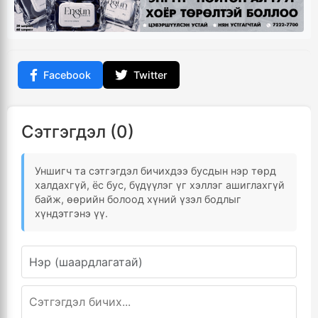
Facebook
Twitter
Сэтгэгдэл (0)
Уншигч та сэтгэгдэл бичихдээ бусдын нэр төрд
халдахгүй, ёс бус, бүдүүлэг үг хэллэг ашиглахгүй
байж, өөрийн болоод хүний үзэл бодлыг
хүндэтгэнэ үү.