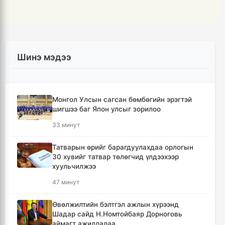
Шинэ мэдээ
Монгол Улсын сагсан бөмбөгийн эрэгтэй
шигшээ баг Япон улсыг зорилоо
33 минут
Татварын өрийг барагдуулахдаа орлогын
30 хувийг татвар төлөгчид үлдээхээр
хуульчилжээ
47 минут
Өвөлжилтийн бэлтгэл ажлын хүрээнд
Шадар сайд Н.Номтойбаяр Дорноговь
аймагт ажиллалаа