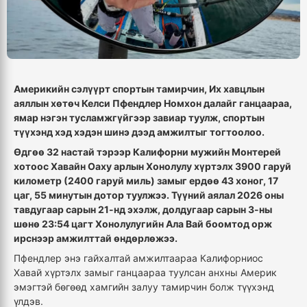
Америкийн сэлүүрт спортын тамирчин, Их хавцлын
аяллын хөтөч Келси Пфендлер Номхон далайг ганцаараа,
ямар нэгэн тусламжгүйгээр завиар туулж, спортын
түүхэнд хэд хэдэн шинэ дээд амжилтыг тогтоолоо.
Өдгөө 32 настай тэрээр Калифорни мужийн Монтерей
хотоос Хавайн Оаху арлын Хонолулу хүртэлх 3900 гаруй
километр (2400 гаруй миль) замыг ердөө 43 хоног, 17
цаг, 55 минутын дотор туулжээ. Түүний аялал 2026 оны
тавдугаар сарын 21-нд эхэлж, долдугаар сарын 3-ны
шөнө 23:54 цагт Хонолулугийн Ала Вай боомтод орж
ирснээр амжилттай өндөрлөжээ.
Пфендлер энэ гайхалтай амжилтаараа Калифорниос
Хавай хүртэлх замыг ганцаараа туулсан анхны Америк
эмэгтэй бөгөөд хамгийн залуу тамирчин болж түүхэнд
үлдэв.