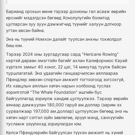
Барианд орохын өмнө тэрээр дохионы гал асааж өөрийн
ирснийг мэдэгдсэн бөгөөд Хонолулугийн боомтод
цугларсан зуу зуун дэмжигчид түүнийг халуун дотноор
угтан авсан байна.
Энэ нь түүний Номхон далайг туулсан анхны тохиолдол
биш юм.
Тэрээр 2024 оны зургадугаар сард "Hericane Rowing"
нэртэй дөрвөн эмэгтэйн багийг ахлан Калифорниос Кауай
хүртэлх замыг 40 хоног, 22 цаг, 14 минутад туулж байсан
туршлагатай. Энэ удаагийн ганцаарчилсан аяллаараа
Пфендлер зөвхөн спортын амжилт тогтоогоод зогсохгүй,
Их хавцлын аяллын хөтөч нарын холбоонд туслах
зорилготой "The Whale Foundation" ашгийн бус
байгууллагад зориулж хандив цуглуулжээ. Тэрээр өөрийн
аянаар дамжуулан 180,000 гаруй ам.доллар (зарим эх
сурвалжаар 197,000 ам.доллар) цуглуулсан бөгөөд энэ нь
хөтөч нарт сэтгэл зүйн зөвлөгөө, эрүүл мэнд, санхүүгийн
тусламж үзүүлэхэд зориулагдах юм.
Келси Пфендлерийн байгуулсан түүхэн амжилт нь хүний