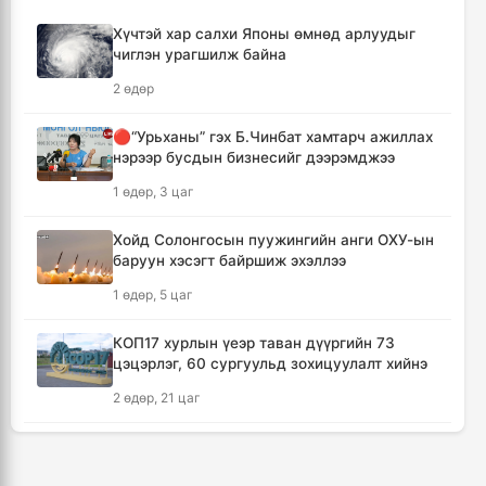
Хүчтэй хар салхи Японы өмнөд арлуудыг
🔴Торгоны замын цуваа 6.000 гаруй
чиглэн урагшилж байна
километр замыг туулж Монгол Улсад
хүрэлцэн ирлээ
2 өдөр
3 цаг, 41 минут
🔴“Урьханы” гэх Б.Чинбат хамтарч ажиллах
нэрээр бусдын бизнесийг дээрэмджээ
Тайландад хөлбөмбөгийн тэмцээний үеэр
аянга бууж нэг тамирчин амиа алджээ
1 өдөр, 3 цаг
5 цаг, 46 минут
Хойд Солонгосын пуужингийн анги ОХУ-ын
баруун хэсэгт байршиж эхэллээ
"Дельфин" хар салхи Японыг чиглэн
урагшилж Тоёота компани үйлдвэрүүдээ
1 өдөр, 5 цаг
зогсоолоо
6 цаг
КОП17 хурлын үеэр таван дүүргийн 73
цэцэрлэг, 60 сургуульд зохицуулалт хийнэ
Ихэнх нутгаар солигдмол үүлтэй
2 өдөр, 21 цаг
6 цаг, 10 минут
ТАНИЛЦ: Наймдугаар сард олгох нийгмийн
халамжийн тэтгэвэр, тэтгэмж, хөнгөлөлт,
🔴ЦЕГ: Орон сууцны залилангийн хэргээр