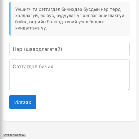
Уншигч та сэтгэгдэл бичихдээ бусдын нэр төрд
халдахгүй, ёс бус, бүдүүлэг үг хэллэг ашиглахгүй
байж, өөрийн болоод хүний үзэл бодлыг
хүндэтгэнэ үү.
Илгээх
СУРТАЛЧИЛГАА