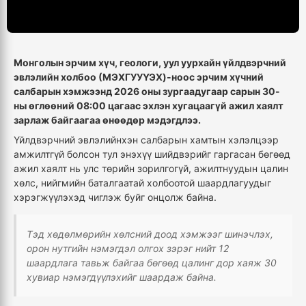
Монголын эрчим хүч, геологи, уул уурхайн үйлдвэрчний
эвлэлийн холбоо (МЭХГУУҮЭХ)-ноос эрчим хүчний
салбарын хэмжээнд 2026 оны зургаадугаар сарын 30-
ны өглөөний 08:00 цагаас эхлэн хугацаагүй ажил хаялт
зарлаж байгаагаа өнөөдөр мэдэгдлээ.
Үйлдвэрчний эвлэлийнхэн салбарын хамтын хэлэлцээр
амжилтгүй болсон тул энэхүү шийдвэрийг гаргасан бөгөөд
ажил хаялт нь улс төрийн зорилгогүй, ажилтнуудын цалин
хөлс, нийгмийн баталгаатай холбоотой шаардлагуудыг
хэрэгжүүлэхэд чиглэж буйг онцолж байна.
Тэд хөдөлмөрийн хөлсний доод хэмжээг шинэчлэх,
орон нутгийн нэмэгдэл олгох зэрэг нийт 12
шаардлага тавьж байгаа бөгөөд цалинг дор хаяж 30
хувиар нэмэгдүүлэхийг шаардаж байна.