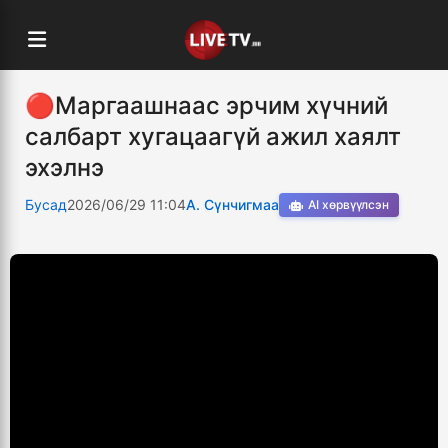
🔴Маргаашнаас эрчим хүчний
салбарт хугацаагүй ажил хаялт
эхэлнэ
Бусад
2026/06/29 11:04
А. Сүнчигмаа
AI хөрвүүлсэн