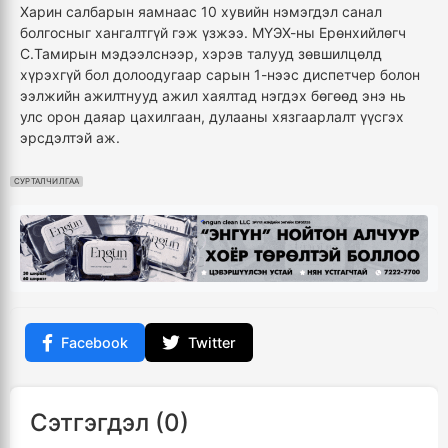
Харин салбарын яамнаас 10 хувийн нэмэгдэл санал
болгосныг хангалтгүй гэж үзжээ. МҮЭХ-ны Ерөнхийлөгч
С.Тамирын мэдээлснээр, хэрэв талууд зөвшилцөлд
хүрэхгүй бол долоодугаар сарын 1-нээс диспетчер болон
ээлжийн ажилтнууд ажил хаялтад нэгдэх бөгөөд энэ нь
улс орон даяар цахилгаан, дулааны хязгаарлалт үүсгэх
эрсдэлтэй аж.
СУРТАЛЧИЛГАА
Facebook
Twitter
Сэтгэгдэл (0)