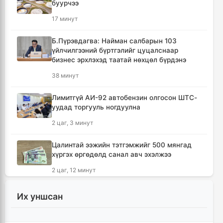
буурчээ
17 минут
Б.Пүрэвдагва: Найман салбарын 103
үйлчилгээний бүртгэлийг цуцалснаар
бизнес эрхлэхэд таатай нөхцөл бүрдэнэ
38 минут
Лимитгүй АИ-92 автобензин олгосон ШТС-
уудад торгууль ногдуулна
2 цаг, 3 минут
Цалинтай ээжийн тэтгэмжийг 500 мянгад
хүргэх өргөдөлд санал авч эхэлжээ
2 цаг, 12 минут
Мотоцикильтой эмэгтэйг зориудаар
Их уншсан
мөргөсөн жолоочийг ажлаас нь чөлөөлжээ
2 цаг, 59 минут