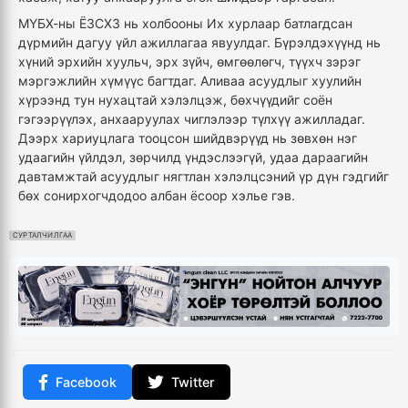
МҮБХ-ны ЁЗСХЗ нь холбооны Их хурлаар батлагдсан
дүрмийн дагуу үйл ажиллагаа явуулдаг. Бүрэлдэхүүнд нь
хүний эрхийн хуульч, эрх зүйч, өмгөөлөгч, түүхч зэрэг
мэргэжлийн хүмүүс багтдаг. Аливаа асуудлыг хуулийн
хүрээнд тун нухацтай хэлэлцэж, бөхчүүдийг соён
гэгээрүүлэх, анхааруулах чиглэлээр түлхүү ажилладаг.
Дээрх хариуцлага тооцсон шийдвэрүүд нь зөвхөн нэг
удаагийн үйлдэл, зөрчилд үндэслээгүй, удаа дараагийн
давтамжтай асуудлыг нягтлан хэлэлцсэний үр дүн гэдгийг
бөх сонирхогчдодоо албан ёсоор хэлье гэв.
СУРТАЛЧИЛГАА
Facebook
Twitter