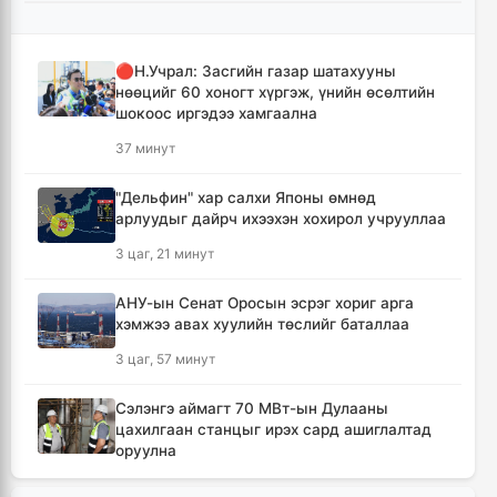
🔴Н.Учрал: Засгийн газар шатахууны
нөөцийг 60 хоногт хүргэж, үнийн өсөлтийн
шокоос иргэдээ хамгаална
37 минут
"Дельфин" хар салхи Японы өмнөд
арлуудыг дайрч ихээхэн хохирол учрууллаа
3 цаг, 21 минут
АНУ-ын Сенат Оросын эсрэг хориг арга
хэмжээ авах хуулийн төслийг баталлаа
3 цаг, 57 минут
Сэлэнгэ аймагт 70 МВт-ын Дулааны
цахилгаан станцыг ирэх сард ашиглалтад
оруулна
4 цаг, 9 минут