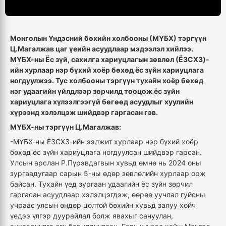
Монголын Үндэсний бөхийн холбооны (МҮБХ) тэргүүн
Ц.Магалжав цаг үеийн асуудлаар мэдээлэл хийлээ.
МҮБХ-ны Ёс зүй, сахилга хариуцлагын зөвлөл (ЁЗСХЗ)-
ийн хурлаар нэр бүхий хоёр бөхөд ёс зүйн хариуцлага
ногдуулжээ. Тус холбооны тэргүүн тухайн хоёр бөхөд
нэг удаагийн үйлдлээр зөрчилд тооцож ёс зүйн
хариуцлага хүлээлгээгүй бөгөөд асуудлыг хуулийн
хүрээнд хэлэлцэж шийдвэр гаргасан гэв.
МҮБХ-ны тэргүүн Ц.Магалжав:
-МҮБХ-ны ЁЗСХЗ-ийн ээлжит хурлаар нэр бүхий хоёр
бөхөд ёс зүйн хариуцлага ногдуулсан шийдвэр гарсан.
Улсын арслан Р.Пүрэвдагвын хувьд өмнө нь 2024 оны
зургаадугаар сарын 5-ны өдөр зөвлөлийн хурлаар орж
байсан. Тухайн үед зургаан удаагийн ёс зүйн зөрчил
гаргасан асуудлаар хэлэлцэгдэж, өөрөө уучлал гуйсны
учраас улсын өндөр цолтой бөхийн хувьд залуу хойч
үедээ үлгэр дуурайлал болж явахыг сануулан,