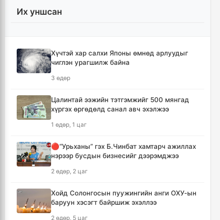
Их уншсан
Шүлхийн дархлаажуулалтыг Монголд
үйлдвэрлэсэн вакцинаар хийнэ
4 цаг, 18 минут
Хүчтэй хар салхи Японы өмнөд арлуудыг
чиглэн урагшилж байна
КОП17 хурлын санхүү, бүртгэл, визийн
мэдээллийг олон нийтэд нээлттэй хүргэж
3 өдөр
байна
4 цаг, 50 минут
Цалинтай ээжийн тэтгэмжийг 500 мянгад
хүргэх өргөдөлд санал авч эхэлжээ
Монгол-Хятадын сэтгүүлчдийн 16 дугаар
1 өдөр, 1 цаг
форум есдүгээр сард болно
4 цаг, 56 минут
🔴“Урьханы” гэх Б.Чинбат хамтарч ажиллах
нэрээр бусдын бизнесийг дээрэмджээ
Хүннү гүрний голомт нутгаас хүчит
2 өдөр, 2 цаг
бөхчүүдийн домог үргэлжилнэ
5 цаг, 1 минут
Хойд Солонгосын пуужингийн анги ОХУ-ын
баруун хэсэгт байршиж эхэллээ
Улаанбаатар хотод үүлшинэ, бороо орохгүй
2 өдөр, 5 цаг