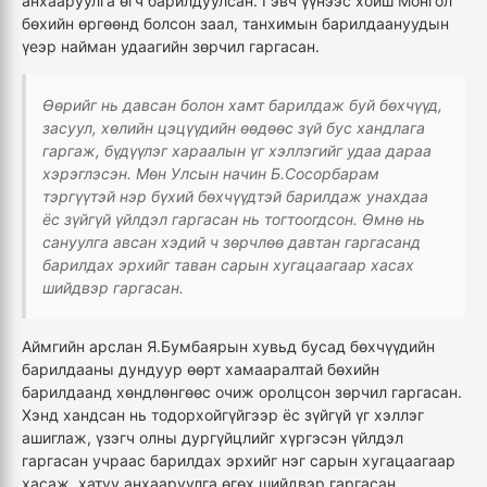
анхааруулга өгч барилдуулсан. Гэвч үүнээс хойш Монгол
бөхийн өргөөнд болсон заал, танхимын барилдаануудын
үеэр найман удаагийн зөрчил гаргасан.
Өөрийг нь давсан болон хамт барилдаж буй бөхчүүд,
засуул, хөлийн цэцүүдийн өөдөөс зүй бус хандлага
гаргаж, бүдүүлэг хараалын үг хэллэгийг удаа дараа
хэрэглэсэн. Мөн Улсын начин Б.Сосорбарам
тэргүүтэй нэр бүхий бөхчүүдтэй барилдаж унахдаа
ёс зүйгүй үйлдэл гаргасан нь тогтоогдсон. Өмнө нь
сануулга авсан хэдий ч зөрчлөө давтан гаргасанд
барилдах эрхийг таван сарын хугацаагаар хасах
шийдвэр гаргасан.
Аймгийн арслан Я.Бумбаярын хувьд бусад бөхчүүдийн
барилдааны дундуур өөрт хамааралтай бөхийн
барилдаанд хөндлөнгөөс очиж оролцсон зөрчил гаргасан.
Хэнд хандсан нь тодорхойгүйгээр ёс зүйгүй үг хэллэг
ашиглаж, үзэгч олны дургүйцлийг хүргэсэн үйлдэл
гаргасан учраас барилдах эрхийг нэг сарын хугацаагаар
хасаж, хатуу анхааруулга өгөх шийдвэр гаргасан.