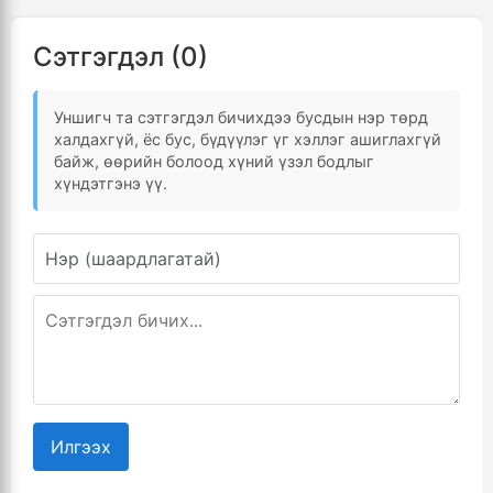
Сэтгэгдэл (0)
Уншигч та сэтгэгдэл бичихдээ бусдын нэр төрд
халдахгүй, ёс бус, бүдүүлэг үг хэллэг ашиглахгүй
байж, өөрийн болоод хүний үзэл бодлыг
хүндэтгэнэ үү.
Илгээх