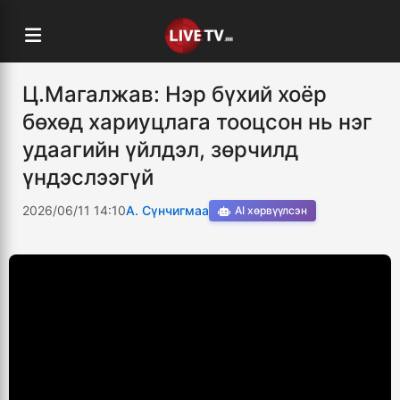
Ц.Магалжав: Нэр бүхий хоёр
бөхөд хариуцлага тооцсон нь нэг
удаагийн үйлдэл, зөрчилд
үндэслээгүй
2026/06/11 14:10
А. Сүнчигмаа
AI хөрвүүлсэн