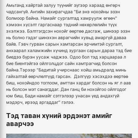
Амьтанд хайртай залуу түүнийг зүгээр хараад өнгөрч
чадсангүй. Ангийн захирагчдаа "Би энэ нохойны эзэн
болмоор байна. Намайг сургалтад хамруулж өгөөч"
хэмээн хүсэлт гаргаснаар тэдний нөхөрлөлийн түүх
эхэлжээ. Бэлтгэгдсэн нохойг өөртөө дасгаж, шинээр эзэн
нь болно гэдэг шинэхэн аврагчийн хувьд амаргүй даваа
байв. Гэвч гурван сарын хамтарсан эрчимтэй сургалт,
анхаарал халамжийн хүчинд зургаан сарын дараа тэд бие
биедээ бүрэн уусаж чаджээ. Одоо бол тэд харцаараа л
бие биентэйгээ ойлголцдог сайн хамтрагчид болсон
байна.Тэрээр "Бадитай учирснаас хойш амьдралд минь
гайхалтай өөрчлөлтүүд гарсан. Дэлгүүр хэсэхдээ өөртөө
биш, нохойндоо тоглоом, амттан хардаг болсон нь яг л аав
нь болсон мэт санагддаг. Дан ганц би нохойгоо ойлгодог
юм биш, Бади намайг сэтгэлээр унасан үед андахгүй
мэдэрч, ирээд аргаддаг" гэлээ.
Тэд таван хүний эрдэнэт амийг
аварчээ