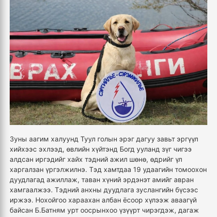
Зуны аагим халуунд Туул голын эрэг дагуу завьт эргүүл
хийхээс эхлээд, өвлийн хүйтэнд Богд ууланд зүг чигээ
алдсан иргэдийг хайх тэдний ажил шөнө, өдрийг үл
харгалзан үргэлжилнэ. Тэд хамтдаа 19 удаагийн томоохон
дуудлагад ажиллаж, таван хүний эрдэнэт амийг авран
хамгаалжээ. Тэдний анхны дуудлага зуслангийн бүсээс
иржээ. Нохойгоо хараахан албан ёсоор хүлээж аваагүй
байсан Б.Батням урт оосрынхоо үзүүрт чирэгдэж, дагаж