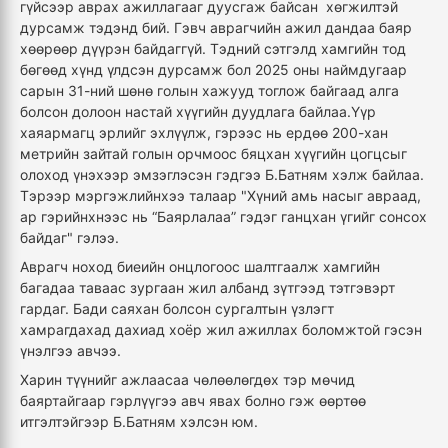
гүйсээр аврах ажиллагааг дуусгаж байсан хөгжилтэй
дурсамж тэдэнд бий. Гэвч аврагчийн ажил дандаа баяр
хөөрөөр дүүрэн байдаггүй. Тэдний сэтгэлд хамгийн тод
бөгөөд хүнд үлдсэн дурсамж бол 2025 оны наймдугаар
сарын 31-ний шөнө голын хажууд тоглож байгаад алга
болсон долоон настай хүүгийн дуудлага байлаа.Үүр
хаяармагц эрлийг эхлүүлж, гэрээс нь ердөө 200-хан
метрийн зайтай голын орчмоос бяцхан хүүгийн цогцсыг
олоход үнэхээр эмзэглэсэн гэдгээ Б.Батням хэлж байлаа.
Тэрээр мэргэжлийнхээ талаар "Хүний амь насыг авраад,
ар гэрийнхнээс нь “Баярлалаа” гэдэг ганцхан үгийг сонсох
байдаг" гэлээ.
Аврагч ноход биеийн онцлогоос шалтгаалж хамгийн
багадаа таваас зургаан жил албанд зүтгээд тэтгэвэрт
гардаг. Бади саяхан болсон сургалтын үзлэгт
хамрагдахад дахиад хоёр жил ажиллах боломжтой гэсэн
үнэлгээ авчээ.
Харин түүнийг ажлаасаа чөлөөлөгдөх тэр мөчид
баяртайгаар гэрлүүгээ авч явах болно гэж өөртөө
итгэлтэйгээр Б.Батням хэлсэн юм.