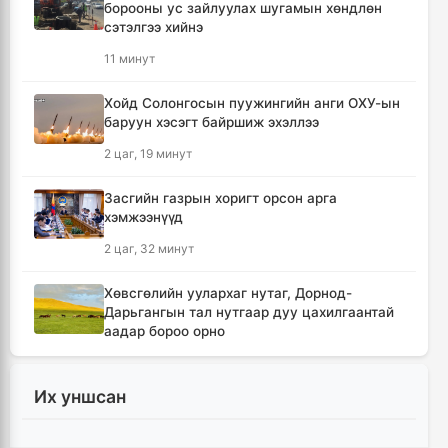
борооны ус зайлуулах шугамын хөндлөн
сэтэлгээ хийнэ
11 минут
Хойд Солонгосын пуужингийн анги ОХУ-ын
баруун хэсэгт байршиж эхэллээ
2 цаг, 19 минут
Засгийн газрын хоригт орсон арга
хэмжээнүүд
2 цаг, 32 минут
Хөвсгөлийн уулархаг нутаг, Дорнод-
Дарьгангын тал нутгаар дуу цахилгаантай
аадар бороо орно
2 цаг, 48 минут
Их уншсан
Татварын өртэй шатахуун импортлогч ААН-
үүдийн дансыг битүүмжлэхгүй