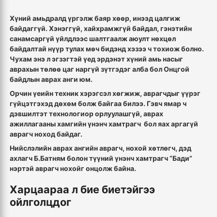
Хүний амьдралд үргэлж баяр хөөр, инээд цалгиж
байдаггүй. Хэнэггүй, хайхрамжгүй байдал, гэнэтийн
санамсаргүй үйлдлээс шалтгаалж аюулт нөхцөл
байдалтай нүүр тулах мөч бидэнд хэзээ ч тохиож болно.
Чухам энэ л эгзэгтэй үед эрдэнэт хүний амь насыг
аврахын төлөө цаг наргүй зүтгэдэг алба бол Онцгой
байдлын аврах анги юм.
Орчин үеийн техник хэрэгсэл хөгжиж, аврагчдыг үүрэг
гүйцэтгэхэд дөхөм болж байгаа билээ. Гэвч ямар ч
дэвшилтэт технологиор орлуулашгүй, аврах
ажиллагааны хамгийн үнэнч хамтрагч бол яах аргагүй
аврагч ноход байдаг.
Нийслэлийн аврах ангийн аврагч, нохой хөтлөгч, дэд
ахлагч Б.Батням болон түүний үнэнч хамтрагч “Бади”
нэртэй аврагч нохойг онцолж байна.
Харцаараа л бие биетэйгээ
ойлголцдог