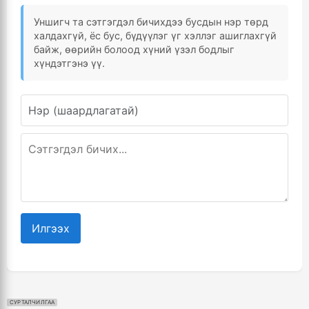
Уншигч та сэтгэгдэл бичихдээ бусдын нэр төрд
халдахгүй, ёс бус, бүдүүлэг үг хэллэг ашиглахгүй
байж, өөрийн болоод хүний үзэл бодлыг
хүндэтгэнэ үү.
Илгээх
СУРТАЛЧИЛГАА