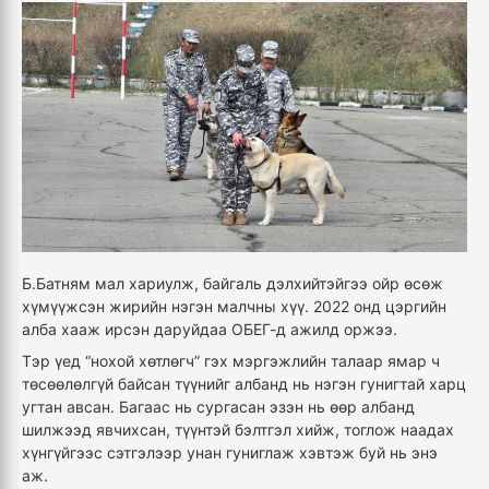
Б.Батням мал хариулж, байгаль дэлхийтэйгээ ойр өсөж
хүмүүжсэн жирийн нэгэн малчны хүү. 2022 онд цэргийн
алба хааж ирсэн даруйдаа ОБЕГ-д ажилд оржээ.
Тэр үед “нохой хөтлөгч” гэх мэргэжлийн талаар ямар ч
төсөөлөлгүй байсан түүнийг албанд нь нэгэн гунигтай харц
угтан авсан. Багаас нь сургасан эзэн нь өөр албанд
шилжээд явчихсан, түүнтэй бэлтгэл хийж, тоглож наадах
хүнгүйгээс сэтгэлээр унан гуниглаж хэвтэж буй нь энэ
аж.