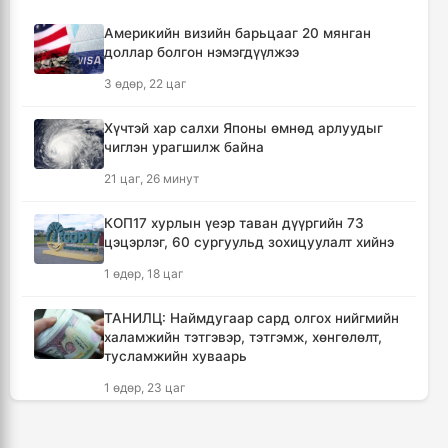
12 цаг, 41 минут
Америкийн визийн барьцааг 20 мянган
доллар болгон нэмэгдүүлжээ
АНУ-ын Элчин сайдын яам нэн
шаардлагагүй бол Монгол Улс руу аялахгүй
3 өдөр, 22 цаг
байхыг иргэддээ зөвлөжээ
17 цаг, 53 минут
Хүчтэй хар салхи Японы өмнөд арлуудыг
чиглэн урагшилж байна
Зүүн Азийн эрэгтэйчүүдийн волейболын
21 цаг, 26 минут
аварга шалгаруулах тэмцээн эхэллээ
18 цаг, 28 минут
КОП17 хурлын үеэр таван дүүргийн 73
цэцэрлэг, 60 сургуульд зохицуулалт хийнэ
🔴 ЗГ: Иргэд, ААН-үүд бензин, шатахууныг
1 өдөр, 18 цаг
хүссэн хэмжээгээрээ улсын хилээр оруулж
ирэх боломжтой
ТАНИЛЦ: Наймдугаар сард олгох нийгмийн
20 цаг, 42 минут
халамжийн тэтгэвэр, тэтгэмж, хөнгөлөлт,
тусламжийн хуваарь
Хүчтэй хар салхи Японы өмнөд арлуудыг
1 өдөр, 23 цаг
чиглэн урагшилж байна
21 цаг, 26 минут
🔴Б.Пүрэвдагва: С.Зоригийн хөшөөг хууль