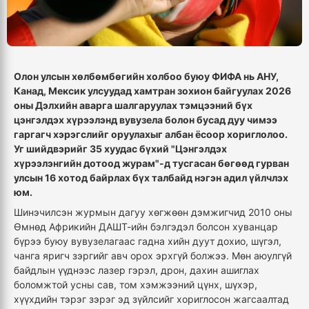
Олон улсын хөлбөмбөгийн холбоо буюу ФИФА нь АНУ,
Канад, Мексик улсуудад хамтран зохион байгуулах 2026
оны Дэлхийн аварга шалгаруулах тэмцээний бүх
цэнгэлдэх хүрээлэнд вувузела болон бусад дуу чимээ
гаргагч хэрэгслийг оруулахыг албан ёсоор хориглолоо.
Уг шийдвэрийг 35 хуудас бүхий "Цэнгэлдэх
хүрээлэнгийн дотоод журам"-д тусгасан бөгөөд гурван
улсын 16 хотод байрлах бүх талбайд нэгэн адил үйлчлэх
юм.
Шинэчилсэн журмын дагуу хөгжөөн дэмжигчид 2010 оны
Өмнөд Африкийн ДАШТ-ийн бэлгэдэл болсон хуванцар
бүрээ буюу вувузелагаас гадна хийн дуут дохио, шүгэл,
чанга яригч зэргийг авч орох эрхгүй болжээ. Мөн аюулгүй
байдлын үүднээс лазер гэрэл, дрон, дахин ашиглах
боломжтой усны сав, том хэмжээний цүнх, шүхэр,
хүүхдийн тэрэг зэрэг эд зүйлсийг хориглосон жагсаалтад