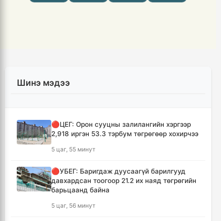
Шинэ мэдээ
🔴ЦЕГ: Орон сууцны залилангийн хэргээр
2,918 иргэн 53.3 тэрбум төгрөгөөр хохирчээ
5 цаг, 55 минут
🔴УБЕГ: Баригдаж дуусаагүй барилгууд
давхардсан тоогоор 21.2 их наяд төгрөгийн
барьцаанд байна
5 цаг, 56 минут