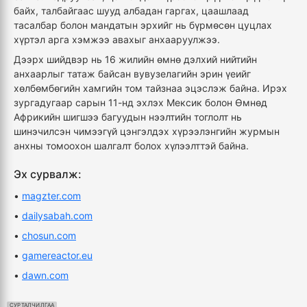
байх, талбайгаас шууд албадан гаргах, цаашлаад
тасалбар болон мандатын эрхийг нь бүрмөсөн цуцлах
хүртэл арга хэмжээ авахыг анхааруулжээ.
Дээрх шийдвэр нь 16 жилийн өмнө дэлхий нийтийн
анхаарлыг татаж байсан вувузелагийн эрин үеийг
хөлбөмбөгийн хамгийн том тайзнаа эцэслэж байна. Ирэх
зургадугаар сарын 11-нд эхлэх Мексик болон Өмнөд
Африкийн шигшээ багуудын нээлтийн тоглолт нь
шинэчилсэн чимээгүй цэнгэлдэх хүрээлэнгийн журмын
анхны томоохон шалгалт болох хүлээлттэй байна.
Эх сурвалж:
•
magzter.com
•
dailysabah.com
•
chosun.com
•
gamereactor.eu
•
dawn.com
СУРТАЛЧИЛГАА