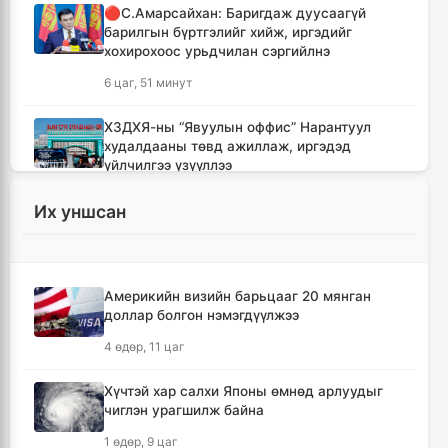
🔴С.Амарсайхан: Баригдаж дуусаагүй
барилгын бүртгэлийг хийж, иргэдийг
хохирохоос урьдчилан сэргийлнэ
6 цаг, 51 минут
ХЗДХЯ-ны “Явуулын оффис” Нарантуул
худалдааны төвд ажиллаж, иргэдэд
үйлчилгээ үзүүллээ
6 цаг, 59 минут
Их уншсан
УИХ-ын гишүүд БНСУ-ын Үндэсний
Ассамблейн гишүүдийг хүлээн авч уулзлаа
7 цаг, 24 минут
Америкийн визийн барьцааг 20 мянган
доллар болгон нэмэгдүүлжээ
Мексикийн ТикТок-чин шууд
4 өдөр, 11 цаг
дамжуулалтын үеэр буудуулж амиа алджээ
7 цаг, 51 минут
Хүчтэй хар салхи Японы өмнөд арлуудыг
чиглэн урагшилж байна
Кумамотогийн газар хөдлөлтийн улмаас
1 өдөр, 9 цаг