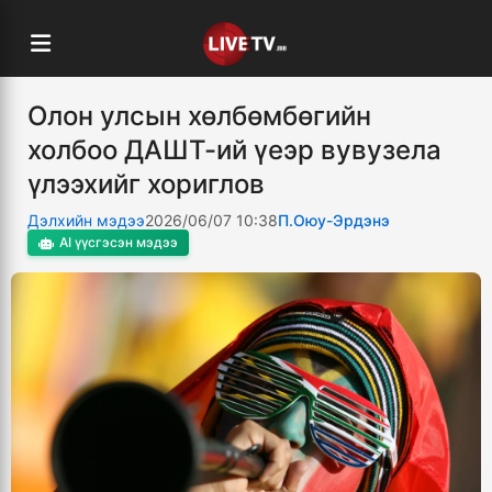
Олон улсын хөлбөмбөгийн
холбоо ДАШТ-ий үеэр вувузела
үлээхийг хориглов
Дэлхийн мэдээ
2026/06/07 10:38
П.Оюу-Эрдэнэ
AI үүсгэсэн мэдээ