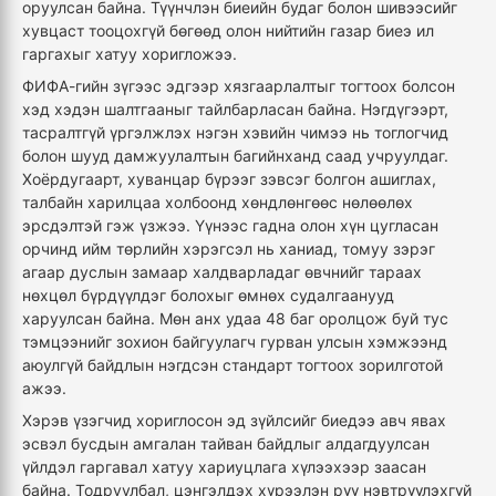
оруулсан байна. Түүнчлэн биеийн будаг болон шивээсийг
хувцаст тооцохгүй бөгөөд олон нийтийн газар биеэ ил
гаргахыг хатуу хоригложээ.
ФИФА-гийн зүгээс эдгээр хязгаарлалтыг тогтоох болсон
хэд хэдэн шалтгааныг тайлбарласан байна. Нэгдүгээрт,
тасралтгүй үргэлжлэх нэгэн хэвийн чимээ нь тоглогчид
болон шууд дамжуулалтын багийнханд саад учруулдаг.
Хоёрдугаарт, хуванцар бүрээг зэвсэг болгон ашиглах,
талбайн харилцаа холбоонд хөндлөнгөөс нөлөөлөх
эрсдэлтэй гэж үзжээ. Үүнээс гадна олон хүн цугласан
орчинд ийм төрлийн хэрэгсэл нь ханиад, томуу зэрэг
агаар дуслын замаар халдварладаг өвчнийг тараах
нөхцөл бүрдүүлдэг болохыг өмнөх судалгаанууд
харуулсан байна. Мөн анх удаа 48 баг оролцож буй тус
тэмцээнийг зохион байгуулагч гурван улсын хэмжээнд
аюулгүй байдлын нэгдсэн стандарт тогтоох зорилготой
ажээ.
Хэрэв үзэгчид хориглосон эд зүйлсийг биедээ авч явах
эсвэл бусдын амгалан тайван байдлыг алдагдуулсан
үйлдэл гаргавал хатуу хариуцлага хүлээхээр заасан
байна. Тодруулбал, цэнгэлдэх хүрээлэн рүү нэвтрүүлэхгүй