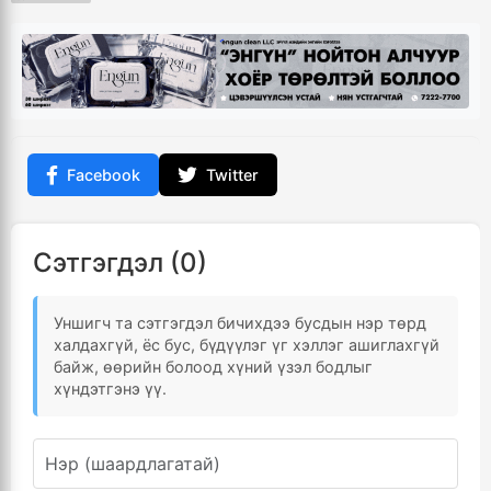
Facebook
Twitter
Сэтгэгдэл (0)
Уншигч та сэтгэгдэл бичихдээ бусдын нэр төрд
халдахгүй, ёс бус, бүдүүлэг үг хэллэг ашиглахгүй
байж, өөрийн болоод хүний үзэл бодлыг
хүндэтгэнэ үү.