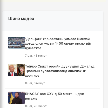
Шинэ мэдээ
"Дельфин" хар салхины улмаас Шанхай
хотод олон улсын 1400 орчим нислэгийг
цуцалжээ
7 цаг, 48 минут
Тейлор Свифт өөрийн дуунуудыг Дональд
Трампын сурталчилгаанд ашиглахыг
хориглов
8 цаг, 6 минут
БНАСАУ-аас ОХУ-д 50 мянган цэрэг
илгээнэ
8 цаг, 28 минут