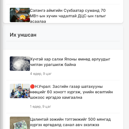
Сэлэнгэ аймгийн Сүхбаатар суманд 70
МВт-ын хүчин чадалтай ДЦС-ын галыг
асаалаа
9 цаг, 59 минут
Их уншсан
Иран Оман улстай тээврийн чиглэлээр
тохиролцоонд хүрсэн ч Ормузын хоолойг
нээхгүй гэв
Хүчтэй хар салхи Японы өмнөд арлуудыг
13 цаг, 43 минут
чиглэн урагшилж байна
4 өдөр, 9 цаг
Канадын Британийн Колумб мужид ойн
түймрийн улмаас онц байдал зарлав
🔴Н.Учрал: Засгийн газар шатахууны
14 цаг, 14 минут
нөөцийг 60 хоногт хүргэж, үнийн өсөлтийн
шокоос иргэдээ хамгаална
Төвийн аймгуудын ихэнх нутгаар дуу
1 өдөр, 9 цаг
цахилгаантай аадар бороо орно
15 цаг, 10 минут
Цалинтай ээжийн тэтгэмжийг 500 мянгад
хүргэх өргөдөлд санал авч эхэлжээ