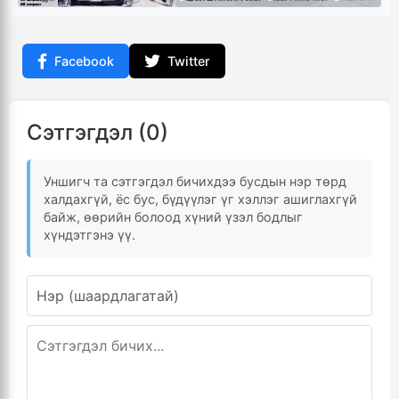
Facebook
Twitter
Сэтгэгдэл (0)
Уншигч та сэтгэгдэл бичихдээ бусдын нэр төрд
халдахгүй, ёс бус, бүдүүлэг үг хэллэг ашиглахгүй
байж, өөрийн болоод хүний үзэл бодлыг
хүндэтгэнэ үү.