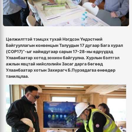
Цөлжилттэй тэмцэх тухай Нэгдсэн Үндэстний
Байгууллагын конвенцын Талуудын 17 дугаар Бага хурал
(COP17)”-ыг наймдугаар сарын 17-28-ны өдрүүдэд
Улаанбаатар хотод зохион байгуулна. Хурлын бэлтгэл
ажлын явцтай нийслэлийн Засаг дарга бөгөөд
Улаанбаатар хотын Захирагч Б.Пүрэвдагва өнөөдөр
танилцлаа.