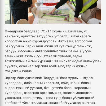
Өнөөдрийн байдлаар COP17 хурлын цахилгаан, ус
хангамж, ариутгах татуургын угсралт, шилэн кабель
холболтын ажил бүрэн дууссан. Авто зам, зогсоолын
байгууламж барих нийт ажил 80 хувьтай үргэлжилж,
баруун зогсоолын өнгө хучилтыг хийж байна. Дугуйн
замын нийт ажлын гүйцэтгэл 98 хувьтай, гадна
тохижилтын ажлын хүрээнд 100 ширхэг модыг шилжүүлэн
суулгах, есөн нэр төрлийн 4500 мод тарих ажлыг
гүйцэтгэж байна.
Эдгээр байгууламжийг Талуудын бага хурлын нэгдсэн
хуралдаан, албан ёсны хэлэлцээ, сайд нарын болон
өндөр түвшний уулзалт, бүс нутгийн болон хороодын
хуралдаан, зэрэгцээ арга хэмжээ, хэвлэл мэдээлэл,
үзэсгэлэн, оролцогчдын хоол хүнс болон үйлчилгээтэй
холбоотой үйл ажиллагааг зохион байгуулахад ашиглах