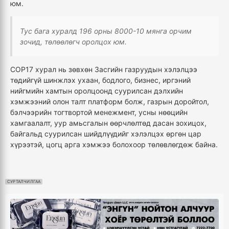
юм.
Тус бага хуралд 196 орны 8000-10 мянга орчим
зочид, төлөөлөгч оролцох юм.
COP17 хурал нь зөвхөн Засгийн газруудын хэлэлцээ
төдийгүй шинжлэх ухаан, бодлого, бизнес, иргэний
нийгмийн хамтын оролцоонд суурилсан дэлхийн
хэмжээний олон талт платформ болж, газрын доройтол,
бэлчээрийн тогтвортой менежмент, усны нөөцийн
хамгаалалт, уур амьсгалын өөрчлөлтөд дасан зохицох,
байгальд суурилсан шийдлүүдийг хэлэлцэх өргөн цар
хүрээтэй, цогц арга хэмжээ болохоор төлөвлөгдөж байна.
СУРТАЛЧИЛГАА