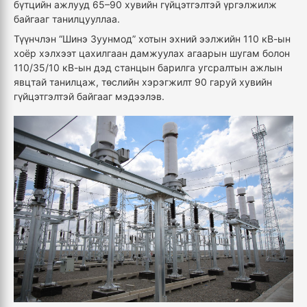
бүтцийн ажлууд 65–90 хувийн гүйцэтгэлтэй үргэлжилж
байгааг танилцууллаа.
Түүнчлэн “Шинэ Зуунмод” хотын эхний ээлжийн 110 кВ-ын
хоёр хэлхээт цахилгаан дамжуулах агаарын шугам болон
110/35/10 кВ-ын дэд станцын барилга угсралтын ажлын
явцтай танилцаж, төслийн хэрэгжилт 90 гаруй хувийн
гүйцэтгэлтэй байгааг мэдээлэв.