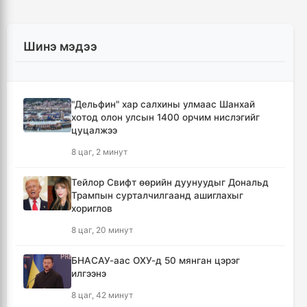
Шинэ мэдээ
"Дельфин" хар салхины улмаас Шанхай
хотод олон улсын 1400 орчим нислэгийг
цуцалжээ
8 цаг, 2 минут
Тейлор Свифт өөрийн дуунуудыг Дональд
Трампын сурталчилгаанд ашиглахыг
хориглов
8 цаг, 20 минут
БНАСАУ-аас ОХУ-д 50 мянган цэрэг
илгээнэ
8 цаг, 42 минут