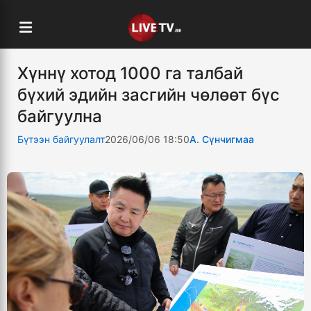
Хүннү хотод 1000 га талбай
бүхий эдийн засгийн чөлөөт бүс
байгуулна
Бүтээн байгуулалт
2026/06/06 18:50
А. Сүнчигмаа