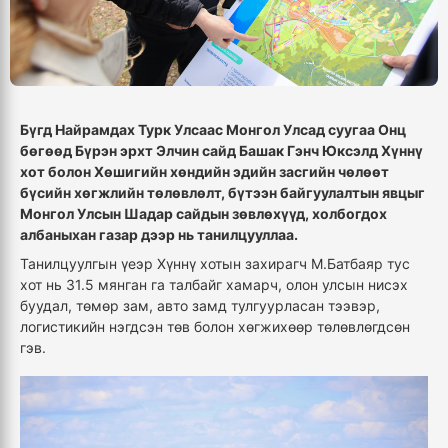
Бүгд Найрамдах Турк Улсаас Монгол Улсад суугаа Онц
бөгөөд Бүрэн эрхт Элчин сайд Башак Гэнч Юксэлд Хүннү
хот болон Хөшигийн хөндийн эдийн засгийн чөлөөт
бүсийн хөгжлийн төлөвлөлт, бүтээн байгуулалтын явцыг
Монгол Улсын Шадар сайдын зөвлөхүүд, холбогдох
албаныхан газар дээр нь танилцууллаа.
Танилцуулгын үеэр Хүннү хотын захирагч М.Батбаяр тус
хот нь 31.5 мянган га талбайг хамарч, олон улсын нисэх
буудал, төмөр зам, авто замд тулгуурласан тээвэр,
логистикийн нэгдсэн төв болон хөгжихөөр төлөвлөгдсөн
гэв.