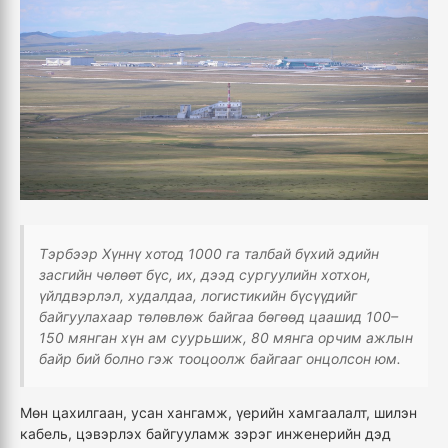
Тэрбээр Хүннү хотод 1000 га талбай бүхий эдийн
засгийн чөлөөт бүс, их, дээд сургуулийн хотхон,
үйлдвэрлэл, худалдаа, логистикийн бүсүүдийг
байгуулахаар төлөвлөж байгаа бөгөөд цаашид 100–
150 мянган хүн ам суурьшиж, 80 мянга орчим ажлын
байр бий болно гэж тооцоолж байгааг онцолсон юм.
Мөн цахилгаан, усан хангамж, үерийн хамгаалалт, шилэн
кабель, цэвэрлэх байгууламж зэрэг инженерийн дэд