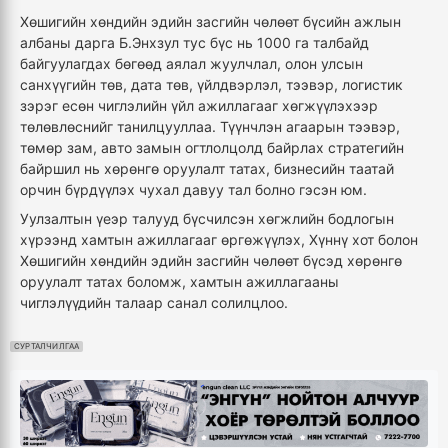
Хөшигийн хөндийн эдийн засгийн чөлөөт бүсийн ажлын
албаны дарга Б.Энхзул тус бүс нь 1000 га талбайд
байгуулагдах бөгөөд аялал жуулчлал, олон улсын
санхүүгийн төв, дата төв, үйлдвэрлэл, тээвэр, логистик
зэрэг есөн чиглэлийн үйл ажиллагааг хөгжүүлэхээр
төлөвлөснийг танилцууллаа. Түүнчлэн агаарын тээвэр,
төмөр зам, авто замын огтлолцолд байрлах стратегийн
байршил нь хөрөнгө оруулалт татах, бизнесийн таатай
орчин бүрдүүлэх чухал давуу тал болно гэсэн юм.
Уулзалтын үеэр талууд бүсчилсэн хөгжлийн бодлогын
хүрээнд хамтын ажиллагааг өргөжүүлэх, Хүннү хот болон
Хөшигийн хөндийн эдийн засгийн чөлөөт бүсэд хөрөнгө
оруулалт татах боломж, хамтын ажиллагааны
чиглэлүүдийн талаар санал солилцлоо.
СУРТАЛЧИЛГАА