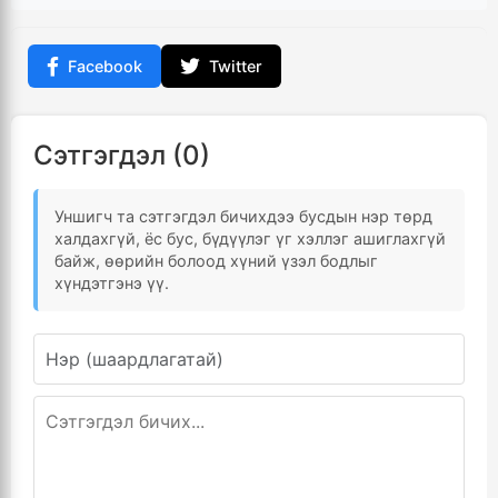
Facebook
Twitter
Сэтгэгдэл (0)
Уншигч та сэтгэгдэл бичихдээ бусдын нэр төрд
халдахгүй, ёс бус, бүдүүлэг үг хэллэг ашиглахгүй
байж, өөрийн болоод хүний үзэл бодлыг
хүндэтгэнэ үү.