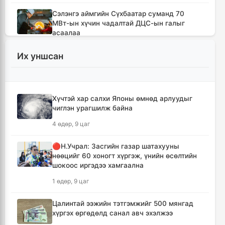
Сэлэнгэ аймгийн Сүхбаатар суманд 70
МВт-ын хүчин чадалтай ДЦС-ын галыг
асаалаа
10 цаг, 13 минут
Их уншсан
Иран Оман улстай тээврийн чиглэлээр
тохиролцоонд хүрсэн ч Ормузын хоолойг
нээхгүй гэв
Хүчтэй хар салхи Японы өмнөд арлуудыг
13 цаг, 56 минут
чиглэн урагшилж байна
4 өдөр, 9 цаг
Канадын Британийн Колумб мужид ойн
түймрийн улмаас онц байдал зарлав
🔴Н.Учрал: Засгийн газар шатахууны
14 цаг, 28 минут
нөөцийг 60 хоногт хүргэж, үнийн өсөлтийн
шокоос иргэдээ хамгаална
Төвийн аймгуудын ихэнх нутгаар дуу
1 өдөр, 9 цаг
цахилгаантай аадар бороо орно
15 цаг, 24 минут
Цалинтай ээжийн тэтгэмжийг 500 мянгад
хүргэх өргөдөлд санал авч эхэлжээ
Хотын дарга асан Х.Нямбаатар улсын заан