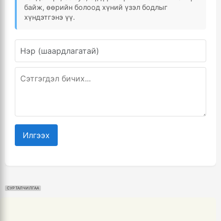
байж, өөрийн болоод хүний үзэл бодлыг
хүндэтгэнэ үү.
Илгээх
СУРТАЛЧИЛГАА