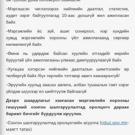
-
Мэргэшсэн чиглэлээрээ нийгмийн даатгал, статистик,
аудит
зэрэг байгууллагад 10-аас доошгүй жил ажилласан
байх
-
Мэргэжлийн ёс зүй, ашиг сонирхол, нэр хүндийн
хувьд
мэргэжлийн хорооны үйл ажиллагаанд сөргөөр
нөлөөлөхгүй байх
-
Өмнө нь удирдаж байсан хуулийн этгээдийг өөрийн
буруутай үйл ажиллагааны улмаас дампууруулаагүй байх
-
Хугацаа хэтэрсэн нийгмийн даатгалын шимтгэлийн өр
төлбөргүй
байх /бүх төрлийн тэтгэвэр авагч хамаарахгүй/
-
Эрүүгийн хуульд заасан авлига, албан тушаалын гэмт хэрэг
үйлдэж шүүхээр ял шийтгүүлж байгаагүй
Дээрх шаардлагыг хангасан мэргэжлийн хорооны
гишүүний сонгон шалгаруулалтад оролцогч дараах
баримт бичгийг бүрдүүлж ирүүлнэ.
-
(
nduz.gov.mn
-
Сонгон шалгаруулалтад оролцогчийн асуулга
маягт татах
)