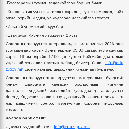
-Боловсролын түвшин тодорхойлсон баримт бичиг
-
Хорооны гишүүнээр ажиллах зорилго, хүсэл эрмэлзэл, хийх
ажил, өөрийн мэдлэг, ур чадвараа илэрхийлсэн хүсэлт
-
Иргэний үнэмлэхийн хуулбар
-
Цээж зураг 4х3-ийн хэмжээтэй 2 хувь
Сонгон шалгаруулалтад оролцогчдын материалыг 2026 оны
зургаа
дугаар сарын 05-ны өдрийн 09:00 цагаас зургаадугаар
сарын 18-ны өдрийн 17:00 цаг хүртэл Нийгмийн даатгалын
info@ndu
үндэсний зөвлөлийн ажлын албанд бичгээр болон
z.gov.mn
цахим хаягаар дамжуулан хүлээн авч бүртгэнэ.
Сонгон шалгаруулалтад ирүүлсэн материалын бүрдлийг
хянаж, шаардлага хангасан оролцогчдыг Нийгмийн
даатгалын үндэсний зөвлөлийн хуралдаанд танилцуулах
бөгөөд
Үндэсний зөвлөл
нэр дэвшигчийн сонсгол хийж, нэг
нэр дэвшигчийг сонгож, мэргэжлийн хорооны гишүүнээр
.
томилно
Холбоо барих хаяг:
info@nduz.gov.mn
Цахим шуудангийн хаяг:
-