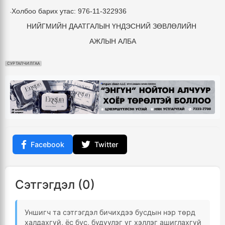
Холбоо барих утас: 976-11-322936
-
НИЙГМИЙН ДААТГАЛЫН ҮНДЭСНИЙ ЗӨВЛӨЛИЙН
АЖЛЫН АЛБА
СУРТАЛЧИЛГАА
Facebook
Twitter
Сэтгэгдэл (0)
Уншигч та сэтгэгдэл бичихдээ бусдын нэр төрд
халдахгүй, ёс бус, бүдүүлэг үг хэллэг ашиглахгүй