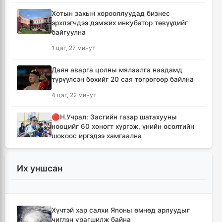
Хотын захын хорооллуудад бизнес
эрхлэгчдээ дэмжих инкубатор төвүүдийг
байгуулна
1 цаг, 27 минут
Даян аварга цолны мялаалга наадамд
түрүүлсэн бөхийг 20 сая төгрөгөөр байлна
4 цаг, 22 минут
🔴Н.Учрал: Засгийн газар шатахууны
нөөцийг 60 хоногт хүргэж, үнийн өсөлтийн
шокоос иргэдээ хамгаална
5 цаг, 59 минут
Их уншсан
"Дельфин" хар салхи Японы өмнөд
арлуудыг дайрч ихээхэн хохирол учрууллаа
8 цаг, 44 минут
Хүчтэй хар салхи Японы өмнөд арлуудыг
чиглэн урагшилж байна
АНУ-ын Сенат Оросын эсрэг хориг арга