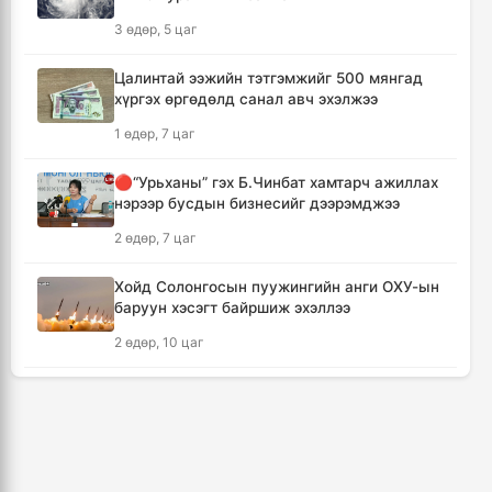
хэмжээ авах хуулийн төслийг баталлаа
3 өдөр, 5 цаг
9 цаг, 19 минут
Цалинтай ээжийн тэтгэмжийг 500 мянгад
хүргэх өргөдөлд санал авч эхэлжээ
Сэлэнгэ аймагт 70 МВт-ын Дулааны
цахилгаан станцыг ирэх сард ашиглалтад
1 өдөр, 7 цаг
оруулна
9 цаг, 31 минут
🔴“Урьханы” гэх Б.Чинбат хамтарч ажиллах
нэрээр бусдын бизнесийг дээрэмджээ
Шүлхийн дархлаажуулалтыг Монголд
2 өдөр, 7 цаг
үйлдвэрлэсэн вакцинаар хийнэ
9 цаг, 41 минут
Хойд Солонгосын пуужингийн анги ОХУ-ын
баруун хэсэгт байршиж эхэллээ
КОП17 хурлын санхүү, бүртгэл, визийн
2 өдөр, 10 цаг
мэдээллийг олон нийтэд нээлттэй хүргэж
байна
Дональд Трамп АНУ-д төрсөн хүүхдэд
10 цаг, 12 минут
иргэншил олгохыг хязгаарлах шийдвэр
гаргав
Монгол-Хятадын сэтгүүлчдийн 16 дугаар
1 өдөр, 3 цаг
форум есдүгээр сард болно