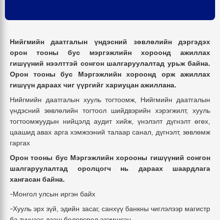
Нийгмийн даатгалын үндэсний зөвлөлийн дэргэдэх
орон тооны бус мэргэжлийн хороонд ажиллах
гишүүний
нээлттэй
сонгон шалгаруулалтад урьж байна.
Орон тооны бус Мэргэжлийн хороонд орж ажиллах
гишүүн дараах чиг үүргийг хариуцан ажиллана.
Нийгмийн даатгалын хууль тогтоомж,
Нийгмийн даатгалын
үндэсний
зөвлөлийн тогтоол шийдвэрийн хэрэгжилт, хууль
тогтоомжуудын нийцэлд аудит хийж, үнэлэлт дүгнэлт өгөх,
цаашид авах арга хэмжээний талаар санал, дүгнэлт, зөвлөмж
гаргах
Орон тооны бус
Мэргэжлийн хорооны гишүүний сонгон
шалгаруулалтад оролцогч нь дараах шаардлага
хангасан байна.
-
Монгол улсын иргэн байх
-
Хууль эрх зүй, эдийн засаг, санхүү банкны чиглэлээр магистр
ба түүнээс дээш боловсрол эзэмшсэн