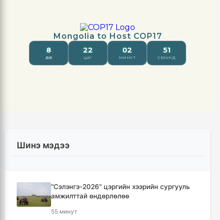
Шинэ мэдээ
"Сэлэнгэ-2026" цэргийн хээрийн сургууль
амжилттай өндөрлөлөө
55 минут