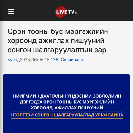
Орон тооны бус мэргэжлийн
хороонд ажиллах гишүүний
сонгон шалгаруулалтын зар
Бусад
2026/06/05 15:13
А. Сүнчигмаа