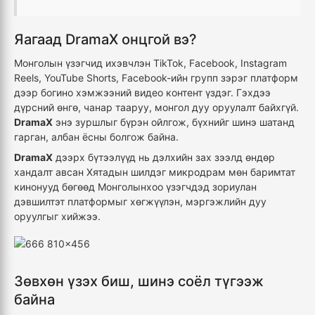
Яагаад DramaX онцгой вэ?
Монголын үзэгчид ихэвчлэн TikTok, Facebook, Instagram
Reels, YouTube Shorts, Facebook-ийн групп зэрэг платформ
дээр богино хэмжээний видео контент үздэг. Гэхдээ
дүрсний өнгө, чанар тааруу, монгол дуу оруулалт байхгүй.
DramaX
энэ зуршлыг бүрэн ойлгож, бүхнийг шинэ шатанд
гарган, албан ёсны болгож байна.
DramaX
дээрх бүтээлүүд нь дэлхийн зах зээлд өндөр
хандалт авсан Хятадын шилдэг микродрам мөн баримтат
кинонууд бөгөөд Монголынхоо үзэгчдэд зориулан
дэвшилтэт платформыг хөгжүүлэн, мэргэжлийн дуу
оруулгыг хийжээ.
Зөвхөн үзэх биш, шинэ соёл түгээж
байна