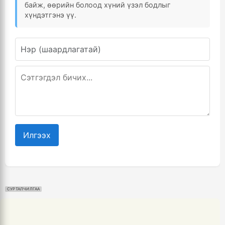
байж, өөрийн болоод хүний үзэл бодлыг
хүндэтгэнэ үү.
Илгээх
СУРТАЛЧИЛГАА