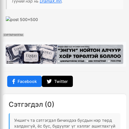
Түүний нэр нь
DramaX.mn
.
СУРТАЛЧИЛГАА
Facebook
Twitter
Сэтгэгдэл (0)
Уншигч та сэтгэгдэл бичихдээ бусдын нэр төрд
халдахгүй, ёс бус, бүдүүлэг үг хэллэг ашиглахгүй