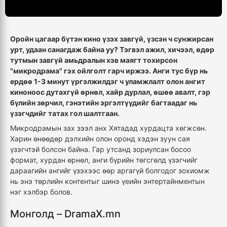
Оройн цагаар бүтэн кино үзэх завгүй, үзсэн ч сунжирсан
урт, удаан санагдаж байна уу? Тэгвэл ажил, хичээл, өдөр
тутмын завгүй амьдралын хэв маягт тохирсон
"микродрама" гэх ойлголт гарч иржээ. Анги тус бүр нь
ердөө 1-3 минут үргэлжилдэг ч уламжлалт олон ангит
киноноос дутахгүй өрнөл, хайр дурлал, өшөө авалт, гэр
бүлийн зөрчил, гэнэтийн эргэлтүүдийг багтаадаг нь
үзэгчдийг татах гол шалтгаан.
Микродрамын зах зээл анх Хятадад хурдацта хөгжсөн.
Харин өнөөдөр дэлхийн олон оронд хэдэн зуун сая
үзэгчтэй болсон байна. Гар утсанд зориулсан босоо
формат, хурдан өрнөл, анги бүрийн төгсгөлд үзэгчийг
дараагийн ангийг үзэхээс өөр аргагүй болгодог зохиомж
нь энэ төрлийн контентыг шинэ үеийн энтертайнментын
нэг хэлбэр болов.
Монголд – DramaX.mn