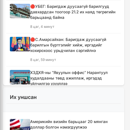
🔴УБЕГ: Баригдаж дуусаагүй барилгууд
давхардсан тоогоор 21.2 их наяд төгрөгийн
барьцаанд байна
8 цаг, 4 минут
🔴С.Амарсайхан: Баригдаж дуусаагүй
барилгын бүртгэлийг хийж, иргэдийг
хохирохоос урьдчилан сэргийлнэ
8 цаг, 59 минут
ХЗДХЯ-ны “Явуулын оффис” Нарантуул
худалдааны төвд ажиллаж, иргэдэд
үйлчилгээ үзүүллээ
9 цаг, 7 минут
Их уншсан
УИХ-ын гишүүд БНСУ-ын Үндэсний
Ассамблейн гишүүдийг хүлээн авч уулзлаа
9 цаг, 32 минут
Америкийн визийн барьцааг 20 мянган
доллар болгон нэмэгдүүлжээ