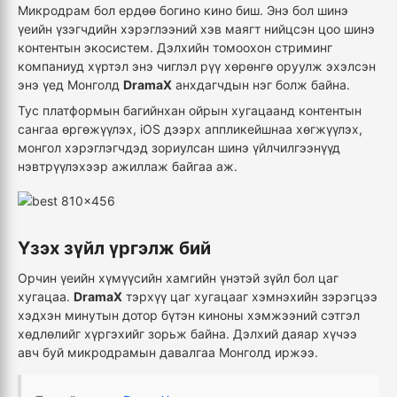
Микродрам бол ердөө богино кино биш. Энэ бол шинэ
үеийн үзэгчдийн хэрэглээний хэв маягт нийцсэн цоо шинэ
контентын экосистем. Дэлхийн томоохон стриминг
компаниуд хүртэл энэ чиглэл рүү хөрөнгө оруулж эхэлсэн
энэ үед Монголд
DramaX
анхдагчдын нэг болж байна.
Тус платформын багийнхан ойрын хугацаанд контентын
сангаа өргөжүүлэх, iOS дээрх аппликейшнаа хөгжүүлэх,
монгол хэрэглэгчдэд зориулсан шинэ үйлчилгээнүүд
нэвтрүүлэхээр ажиллаж байгаа аж.
Үзэх зүйл үргэлж бий
Орчин үеийн хүмүүсийн хамгийн үнэтэй зүйл бол цаг
хугацаа.
DramaX
тэрхүү цаг хугацааг хэмнэхийн зэрэгцээ
хэдхэн минутын дотор бүтэн киноны хэмжээний сэтгэл
хөдлөлийг хүргэхийг зорьж байна. Дэлхий даяар хүчээ
авч буй микродрамын давалгаа Монголд иржээ.