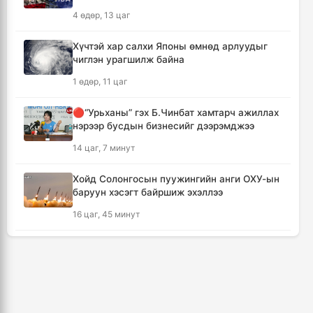
Мексикийн ТикТок-чин шууд
4 өдөр, 13 цаг
дамжуулалтын үеэр буудуулж амиа алджээ
9 цаг, 59 минут
Хүчтэй хар салхи Японы өмнөд арлуудыг
чиглэн урагшилж байна
Кумамотогийн газар хөдлөлтийн улмаас
1 өдөр, 11 цаг
амиа алдагсдын тоо 38-д хүрчээ
10 цаг, 50 минут
🔴“Урьханы” гэх Б.Чинбат хамтарч ажиллах
нэрээр бусдын бизнесийг дээрэмджээ
Төр хувийн хэвшлийн түншлэлээр нийслэлд
14 цаг, 7 минут
хэрэгжүүлэх төслийн жагсаалтад өөрчлөлт
оруулах тухай хэлэлцэж байна
Хойд Солонгосын пуужингийн анги ОХУ-ын
11 цаг
баруун хэсэгт байршиж эхэллээ
16 цаг, 45 минут
Монгол Улсын сагсан бөмбөгийн эрэгтэй
шигшээ баг Япон улсыг зорилоо
КОП17 хурлын үеэр таван дүүргийн 73
11 цаг, 43 минут
цэцэрлэг, 60 сургуульд зохицуулалт хийнэ
2 өдөр, 8 цаг
Татварын өрийг барагдуулахдаа орлогын
30 хувийг татвар төлөгчид үлдээхээр
ТАНИЛЦ: Наймдугаар сард олгох нийгмийн