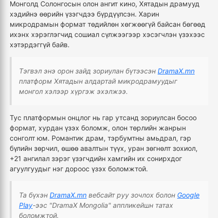
Монголд Солонгосын олон ангит кино, Хятадын драмууд
хэдийнэ өөрийн үзэгчдээ бүрдүүлсэн. Харин
микродрамын формат төдийлөн хөгжөөгүй байсан бөгөөд
ихэнх хэрэглэгчид сошиал сүлжээгээр хэсэгчлэн үзэхээс
хэтэрдэггүй байв.
Тэгвэл энэ орон зайд зориулан бүтээсэн
DramaX.mn
платформ Хятадын алдартай микродрамуудыг
монгол хэлээр хүргэж эхэлжээ.
Тус платформын онцлог нь гар утсанд зориулсан босоо
формат, хурдан үзэх боломж, олон төрлийн жанрын
сонголт юм. Романтик драм, тэрбумтны амьдрал, гэр
бүлийн зөрчил, өшөө авалтын түүх, уран зөгнөлт зохиол,
+21 ангилал зэрэг үзэгчдийн хамгийн их сонирхдог
агуулгуудыг нэг дороос үзэх боломжтой.
Та бүхэн
DramaX.mn
вебсайт руу зочлох болон
Google
Play
-ээс "DramaX Mongolia" аппликейшн татах
боломжтой.