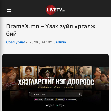
DramaX.mn – Үзэх зүйл үргэлж
бий
Соёл урлаг
2026/06/04 18:55
Admin