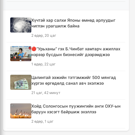
бөхчүүдийн домог үргэлжилнэ
1 цаг, 4 минут
Хүчтэй хар салхи Японы өмнөд арлуудыг
чиглэн урагшилж байна
Улаанбаатар хотод үүлшинэ, бороо орохгүй
2 өдөр, 20 цаг
1 цаг, 13 минут
🔴“Урьханы” гэх Б.Чинбат хамтарч ажиллах
Энэ оны эхний долоон сарын байдлаар нийт
нэрээр бусдын бизнесийг дээрэмджээ
5,202,315 зөрчил бүртгэгджээ
1 өдөр, 22 цаг
15 цаг, 52 минут
Цалинтай ээжийн тэтгэмжийг 500 мянгад
“Үдийн цай” хөтөлбөрийн хүнсний
хүргэх өргөдөлд санал авч эхэлжээ
бүтээгдэхүүнийг 100 хувь хувийн хэвшлээс
худалдан авна
21 цаг, 42 минут
16 цаг, 8 минут
Хойд Солонгосын пуужингийн анги ОХУ-ын
баруун хэсэгт байршиж эхэллээ
"ДЦС-3” ТӨХК-ийн нэн шаардлагатай
“Турбингенератор-5”-ын шинэчлэлийн
2 өдөр, 1 цаг
төсвийг шийдвэрлэхээр болов
16 цаг, 24 минут
КОП17 хурлын үеэр таван дүүргийн 73