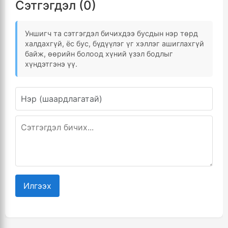
Сэтгэгдэл (0)
Уншигч та сэтгэгдэл бичихдээ бусдын нэр төрд
халдахгүй, ёс бус, бүдүүлэг үг хэллэг ашиглахгүй
байж, өөрийн болоод хүний үзэл бодлыг
хүндэтгэнэ үү.
Илгээх