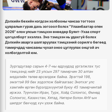
Дэлхийн бөхийн нэгдсэн холбооны чансаа тогтоох
цувралын гурав дахь зогсоол болох "Улаанбаатар опен
2026" олон улсын тэмцээн өнөөдөр Буянт-Ухаа спорт
цогцолборт эхэллээ. Энэ тэмцээн нь удахгүй болох
Дэлхийн аварга шалгаруулах тэмцээний сорилго бөгөөд
тамирчдад чансааны чухал оноо цуглуулах онцгой ач
холбогдолтой юм.
Зургадугаар сарын 4-7-ны өдрүүдэд үргэлжлэх тус
тэмцээнд нийт 23 улсын 297 тамирчин 30 алтан
медалийн төлөө өрсөлдөж байна. Эрэгтэй 198,
эмэгтэй 99 бөх зодоглож байгаагаас Энэтхэг улс
хамгийн өргөн бүрэлдэхүүнтэй буюу 45 тамирчинтай
иржээ. Түүнчлэн Иран, Турк, Хойд Солонгос, Өмнөд
Солонгос, Казахстан, Хятад, Нигери болон АНУ-ын
шилдэг бөхчүүд хүч үзэж байна.