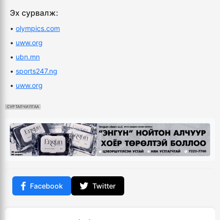
Эх сурвалж:
•
olympics.com
•
uww.org
•
ubn.mn
•
sports247.ng
•
uww.org
СУРТАЛЧИЛГАА
Facebook
Twitter