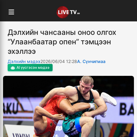
Дэлхийн чансааны оноо олгох
“Улаанбаатар опен” тэмцээн
эхэллээ
Дэлхийн мэдээ
2026/06/04 12:28
А. Сүнчигмаа
AI үүсгэсэн мэдээ