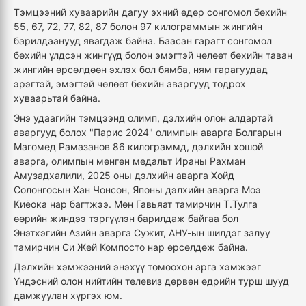
Тэмцээний хуваарийн дагуу эхний өдөр сонгомол бөхийн
55, 67, 72, 77, 82, 87 болон 97 килограммын жингийн
барилдаанууд явагдаж байна. Баасан гарагт сонгомол
бөхийн үлдсэн жингүүд болон эмэгтэй чөлөөт бөхийн таван
жингийн өрсөлдөөн эхлэх бол бямба, ням гарагуудад
эрэгтэй, эмэгтэй чөлөөт бөхийн аваргууд тодрох
хуваарьтай байна.
Энэ удаагийн тэмцээнд олимп, дэлхийн олон алдартай
аваргууд болох "Парис 2024" олимпын аварга Болгарын
Магомед Рамазанов 86 килограммд, дэлхийн хошой
аварга, олимпын мөнгөн медальт Ираны Рахман
Амузадхалили, 2025 оны дэлхийн аварга Хойд
Солонгосын Хан Чонсон, Японы дэлхийн аварга Моэ
Киёока нар багтжээ. Мөн Гавьяат тамирчин Т.Тулга
өөрийн жиндээ тэргүүлэн барилдаж байгаа бол
Энэтхэгийн Азийн аварга Сужит, АНУ-ын шилдэг залуу
тамирчин Си Жей Компосто нар өрсөлдөж байна.
Дэлхийн хэмжээний энэхүү томоохон арга хэмжээг
Үндэсний олон нийтийн телевиз дөрвөн өдрийн турш шууд
дамжуулан хүргэх юм.