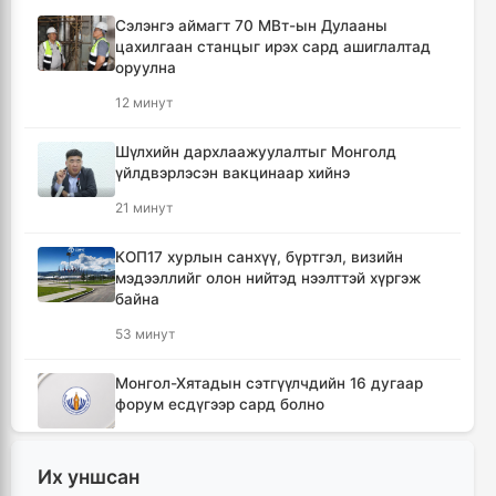
Сэлэнгэ аймагт 70 МВт-ын Дулааны
цахилгаан станцыг ирэх сард ашиглалтад
оруулна
12 минут
Шүлхийн дархлаажуулалтыг Монголд
үйлдвэрлэсэн вакцинаар хийнэ
21 минут
КОП17 хурлын санхүү, бүртгэл, визийн
мэдээллийг олон нийтэд нээлттэй хүргэж
байна
53 минут
Монгол-Хятадын сэтгүүлчдийн 16 дугаар
форум есдүгээр сард болно
59 минут
Их уншсан
Хүннү гүрний голомт нутгаас хүчит