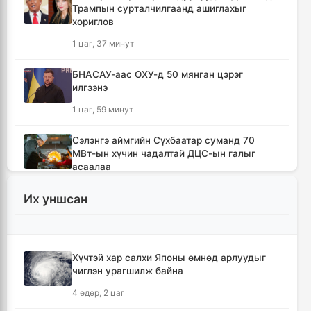
Трампын сурталчилгаанд ашиглахыг
хориглов
1 цаг, 37 минут
БНАСАУ-аас ОХУ-д 50 мянган цэрэг
илгээнэ
1 цаг, 59 минут
Сэлэнгэ аймгийн Сүхбаатар суманд 70
МВт-ын хүчин чадалтай ДЦС-ын галыг
асаалаа
3 цаг, 31 минут
Их уншсан
Иран Оман улстай тээврийн чиглэлээр
тохиролцоонд хүрсэн ч Ормузын хоолойг
нээхгүй гэв
Хүчтэй хар салхи Японы өмнөд арлуудыг
7 цаг, 14 минут
чиглэн урагшилж байна
4 өдөр, 2 цаг
Канадын Британийн Колумб мужид ойн