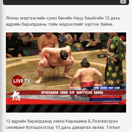
Японы мэргэжлийн сумо бөхийн Нацү башёгийн 12 дахь
өдрийн барилдааны тойм мэдээллийг хүргэж байна.
12 өдрийн барилдаанд озеки Киришима Б.Лхагвасүрэн
секиваке Котошохогоор 10 дахь даваагаа авлаа. Тэгвэл