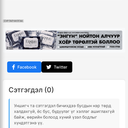
СУРТАЛЧИЛГАА
Facebook
Twitter
Сэтгэгдэл (0)
Уншигч та сэтгэгдэл бичихдээ бусдын нэр төрд
халдахгүй, ёс бус, бүдүүлэг үг хэллэг ашиглахгүй
байж, өөрийн болоод хүний үзэл бодлыг
хүндэтгэнэ үү.