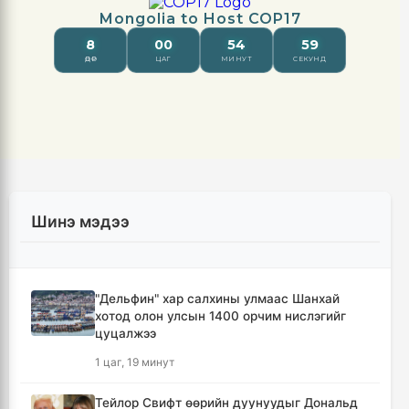
Шинэ мэдээ
"Дельфин" хар салхины улмаас Шанхай
хотод олон улсын 1400 орчим нислэгийг
цуцалжээ
1 цаг, 19 минут
Тейлор Свифт өөрийн дуунуудыг Дональд