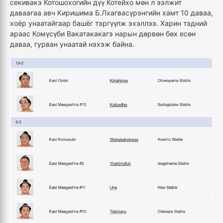
секивакэ Котошохогийн дүү Котейхо мөн л ээлжит
даваагаа авч Киришима Б.Лхагвасүрэнгийн хамт 10 даваа,
хоёр унаатайгаар башёг тэргүүлж эхэллээ. Харин тэдний
араас Комүсүби Вакатакакагэ нарын дөрвөн бөх есөн
даваа, гурван унаатай нэхэж байна.