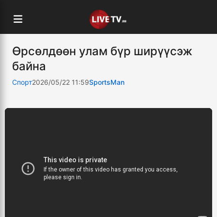
Өрсөлдөөн улам бүр ширүүсэж
байна
Спорт
2026/05/22 11:59
SportsMan